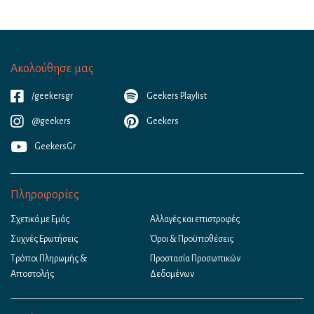
Ακολούθησε μας
/geekersgr
Geekers Playlist
@geekers
Geekers
GeekersGr
Πληροφορίες
Σχετικά με Εμάς
Αλλαγές και επιστροφές
Συχνές Ερωτήσεις
Όροι & Προϋποθέσεις
Τρόποι Πληρωμής &
Προστασία Προσωπικών
Αποστολής
Δεδομένων