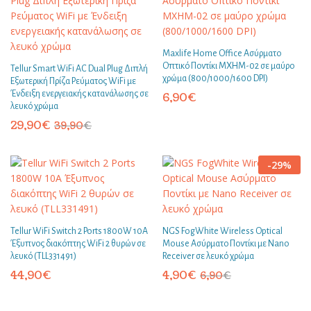
Maxlife Home Office Ασύρματο
Οπτικό Ποντίκι MXHM-02 σε μαύρο
Tellur Smart WiFi AC Dual Plug Διπλή
χρώμα (800/1000/1600 DPI)
Εξωτερική Πρίζα Ρεύματος WiFi με
Ένδειξη ενεργειακής κατανάλωσης σε
6,90
€
λευκό χρώμα
29,90
€
39,90
€
-
29
%
Tellur WiFi Switch 2 Ports 1800W 10A
NGS FogWhite Wireless Optical
Έξυπνος διακόπτης WiFi 2 θυρών σε
Mouse Ασύρματο Ποντίκι με Nano
λευκό (TLL331491)
Receiver σε λευκό χρώμα
44,90
€
4,90
€
6,90
€