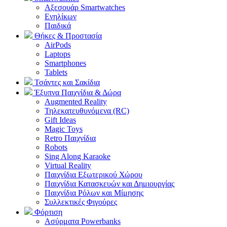
Αξεσουάρ Smartwatches
Ενηλίκων
Παιδικά
Θήκες & Προστασία
AirPods
Laptops
Smartphones
Tablets
Τσάντες και Σακίδια
Έξυπνα Παιχνίδια & Δώρα
Augmented Reality
Τηλεκατευθυνόμενα (RC)
Gift Ideas
Magic Toys
Retro Παιχνίδια
Robots
Sing Along Karaoke
Virtual Reality
Παιχνίδια Εξωτερικού Χώρου
Παιχνίδια Κατασκευών και Δημιουργίας
Παιχνίδια Ρόλων και Μίμησης
Συλλεκτικές Φιγούρες
Φόρτιση
Ασύρματα Powerbanks