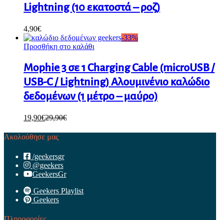
Lightning (10 εκατοστά – ροζ)
4,90
€
-
33
%
Προσθήκη στο καλάθι
Mophie 3 σε 1 Charging Cable (microUSB /
USB-C / Lightning) Αλουμινένιο καλώδιο
δεδομένων (1 μέτρο – μαύρο)
19,90
€
29,90
€
Ακολούθησε μας
/geekersgr
@geekers
GeekersGr
Geekers Playlist
Geekers
Πληροφορίες