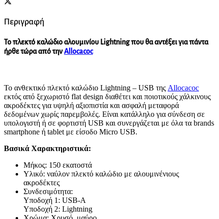
Περιγραφή
Το πλεκτό καλώδιο αλουμινίου Lightning που θα αντέξει για πάντα
ήρθε τώρα από την
Allocacoc
Το ανθεκτικό πλεκτό καλώδιο Lightning – USB της
Allocacoc
εκτός από ξεχωριστό flat design διαθέτει και ποιοτικούς χάλκινους
ακροδέκτες για υψηλή αξιοπιστία και ασφαλή μεταφορά
δεδομένων χωρίς παρεμβολές. Είναι κατάλληλο για σύνδεση σε
υπολογιστή ή σε φορτιστή USB και συνεργάζεται με όλα τα brands
smartphone ή tablet με είσοδο Micro USB.
Βασικά Χαρακτηριστικά:
Μήκος: 150 εκατοστά
Υλικό: ναύλον πλεκτό καλώδιο με αλουμινένιους
ακροδέκτες
Συνδεσιμότητα:
Υποδοχή 1: USB-A
Υποδοχή 2: Lightning
Χρώμα: Χρυσό, μαύρο