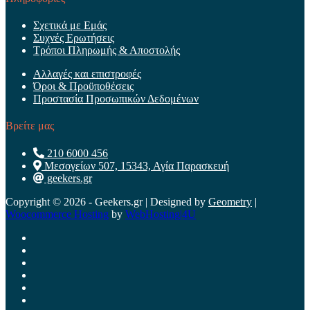
Σχετικά με Εμάς
Συχνές Ερωτήσεις
Τρόποι Πληρωμής & Αποστολής
Αλλαγές και επιστροφές
Όροι & Προϋποθέσεις
Προστασία Προσωπικών Δεδομένων
Βρείτε μας
210 6000 456
Μεσογείων 507, 15343, Αγία Παρασκευή
geekers.gr
Copyright © 2026 - Geekers.gr | Designed by
Geometry
|
Woocommerce Hosting
by
WebHosting|4U