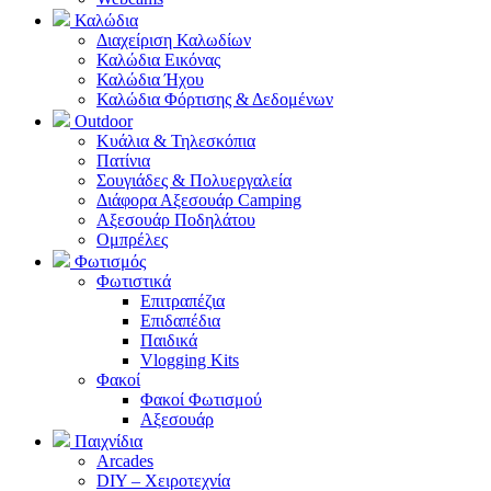
Καλώδια
Διαχείριση Καλωδίων
Καλώδια Εικόνας
Καλώδια Ήχου
Καλώδια Φόρτισης & Δεδομένων
Outdoor
Κυάλια & Τηλεσκόπια
Πατίνια
Σουγιάδες & Πολυεργαλεία
Διάφορα Αξεσουάρ Camping
Αξεσουάρ Ποδηλάτου
Ομπρέλες
Φωτισμός
Φωτιστικά
Επιτραπέζια
Επιδαπέδια
Παιδικά
Vlogging Kits
Φακοί
Φακοί Φωτισμού
Αξεσουάρ
Παιχνίδια
Arcades
DIY – Χειροτεχνία