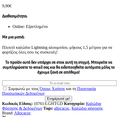
9,90
€
Διαθεσιμότητα:
Online: Εξαντλημένο
Με μια ματιά:
Πλεκτό καλώδιο Lightning αλουμινίου, μήκους 1,5 μέτρου για να
φορτίζεις όλες σου τις συσκευές!
Το προϊόν αυτό δεν υπάρχει σε στοκ αυτή τη στιγμή. Mπορείτε να
συμπληρώσετε το email σας και θα ειδοποιηθείτε αυτόματα μόλις το
έχουμε ξανά σε απόθεμα!
Συμφωνώ με τους
Όρους Χρήσης
και τη
Προστασία
Προσωπικών Δεδομένων
Ενημέρωσέ με!
Κωδικός Είδους:
10761/LGHTGD
Κατηγορία:
Καλώδια
Φόρτισης & Δεδομένων
Tags:
allocacoc
,
Καλώδιο φόρτισης
Brand:
Allocacoc