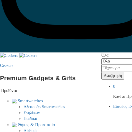
Όλα
Geekers
Αναζήτηση
Premium Gadgets & Gifts
0
Προϊόντα
Κανένα Προ
Smartwatches
Είσοδος
Ε
Αξεσουάρ Smartwatches
Ενηλίκων
Παιδικά
Θήκες & Προστασία
AirPods