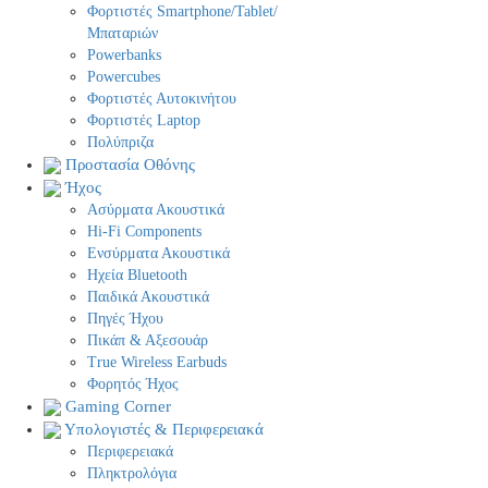
Φορτιστές Smartphone/Tablet/
Μπαταριών
Powerbanks
Powercubes
Φορτιστές Αυτοκινήτου
Φορτιστές Laptop
Πολύπριζα
Προστασία Οθόνης
Ήχος
Ασύρματα Ακουστικά
Hi-Fi Components
Ενσύρματα Ακουστικά
Ηχεία Bluetooth
Παιδικά Ακουστικά
Πηγές Ήχου
Πικάπ & Αξεσουάρ
Τrue Wireless Earbuds
Φορητός Ήχος
Gaming Corner
Υπολογιστές & Περιφερειακά
Περιφερειακά
Πληκτρολόγια