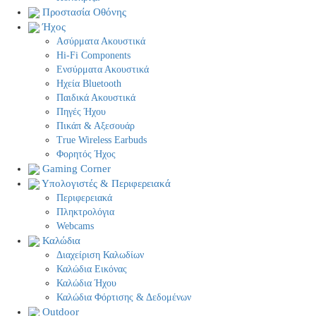
Προστασία Οθόνης
Ήχος
Ασύρματα Ακουστικά
Hi-Fi Components
Ενσύρματα Ακουστικά
Ηχεία Bluetooth
Παιδικά Ακουστικά
Πηγές Ήχου
Πικάπ & Αξεσουάρ
Τrue Wireless Earbuds
Φορητός Ήχος
Gaming Corner
Υπολογιστές & Περιφερειακά
Περιφερειακά
Πληκτρολόγια
Webcams
Καλώδια
Διαχείριση Καλωδίων
Καλώδια Εικόνας
Καλώδια Ήχου
Καλώδια Φόρτισης & Δεδομένων
Outdoor