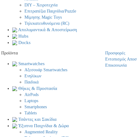
DIY – Χειροτεχνία
Επιτραπέζια Παιχνίδια/Puzzle
Μίμησης Magic Toys
Τηλεκατευθυνόμενα (RC)
Απολυμαντικά & Αποστείρωση
Hubs
Docks
Προϊόντα
Προσφορές
Εντοπισμός Αποσ
Smartwatches
Επικοινωνία
Αξεσουάρ Smartwatches
Ενηλίκων
Παιδικά
Θήκες & Προστασία
AirPods
Laptops
Smartphones
Tablets
Τσάντες και Σακίδια
Έξυπνα Παιχνίδια & Δώρα
Augmented Reality