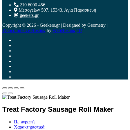
210 6000 456
Μεσογείων 507, 15343, Αγία Παρασκευή
geekers.gr
Copyright © 2026 - Geekers.gr | Designed by
Geometry
|
Woocommerce Hosting
by
WebHosting|4U
Treat Factory Sausage Roll Maker
Περιγραφή
Χαρακτηριστικά