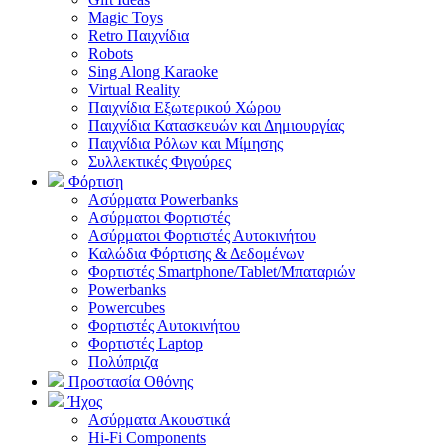
Magic Toys
Retro Παιχνίδια
Robots
Sing Along Karaoke
Virtual Reality
Παιχνίδια Εξωτερικού Χώρου
Παιχνίδια Κατασκευών και Δημιουργίας
Παιχνίδια Ρόλων και Μίμησης
Συλλεκτικές Φιγούρες
Φόρτιση
Ασύρματα Powerbanks
Aσύρματοι Φορτιστές
Ασύρματοι Φορτιστές Αυτοκινήτου
Καλώδια Φόρτισης & Δεδομένων
Φορτιστές Smartphone/Tablet/Μπαταριών
Powerbanks
Powercubes
Φορτιστές Αυτοκινήτου
Φορτιστές Laptop
Πολύπριζα
Προστασία Οθόνης
Ήχος
Ασύρματα Ακουστικά
Hi-Fi Components