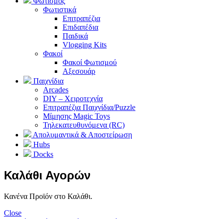
Φωτισμός
Φωτιστικά
Επιτραπέζια
Επιδαπέδια
Παιδικά
Vlogging Kits
Φακοί
Φακοί Φωτισμού
Αξεσουάρ
Παιχνίδια
Arcades
DIY – Χειροτεχνία
Επιτραπέζια Παιχνίδια/Puzzle
Μίμησης Magic Toys
Τηλεκατευθυνόμενα (RC)
Απολυμαντικά & Αποστείρωση
Hubs
Docks
Καλάθι Αγορών
Κανένα Προϊόν στο Καλάθι.
Close