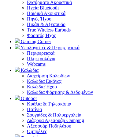
Ενσύρματα Ακουστικά
Ηχεία Bluetooth
Παιδικά Ακουστικά
Πηγές Ήχου
Πικάπ & Αξεσουάρ
Τrue Wireless Earbuds
Φορητός Ήχος
Gaming Corner
Υπολογιστές & Περιφερειακά
Περιφερειακά
Πληκτρολόγια
Webcams
Καλώδια
Διαχείριση Καλωδίων
Καλώδια Εικόνας
Καλώδια Ήχου
Καλώδια Φόρτισης & Δεδομένων
Outdoor
Κυάλια & Τηλεσκόπια
Πατίνια
Σουγιάδες & Πολυεργαλεία
Διάφορα Αξεσουάρ Camping
Αξεσουάρ Ποδηλάτου
Ομπρέλες