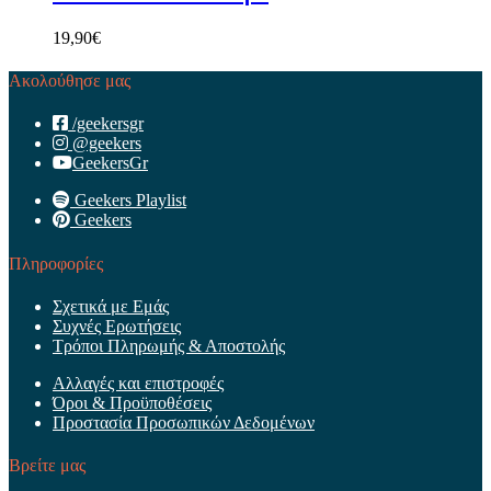
19,90
€
Ακολούθησε μας
/geekersgr
@geekers
GeekersGr
Geekers Playlist
Geekers
Πληροφορίες
Σχετικά με Εμάς
Συχνές Ερωτήσεις
Τρόποι Πληρωμής & Αποστολής
Αλλαγές και επιστροφές
Όροι & Προϋποθέσεις
Προστασία Προσωπικών Δεδομένων
Βρείτε μας