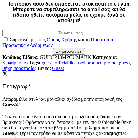
Το προϊόν αυτό δεν υπάρχει σε στοκ αυτή τη στιγμή.
Mπορείτε να συμπληρώσετε το email σας και θα
ειδοποιηθείτε αυτόματα μόλις το έχουμε ξανά σε
απόθεμα!
Συμφωνώ με τους
Όρους Χρήσης
και τη
Προστασία
Προσωπικών Δεδομένων
Ενημέρωσέ με!
Κωδικός Είδους:
GUHCP13MPCUMABK
Κατηγορία:
Smartphones
Tags:
guess
,
official licensed product
,
promo_guess
,
θήκη προστασίας
Brand:
Guess
Περιγραφή
Απαράμιλλο στυλ και μοναδικά σχέδια με την υπογραφή της
Guess®
!
Το κινητό σου είναι το πιο απαραίτητο αξεσουάρ, όπου κι αν
βρίσκεσαι! Φρόντισε να το “ντύσεις” με την πιο fashionable θήκη
που θα μαγνητίσει όλα τα βλέμματα! Το εμβληματικό brand
Guess®
ξέρει τον τρόπο να σε κάνει να πετύχεις ακαταμάχητες