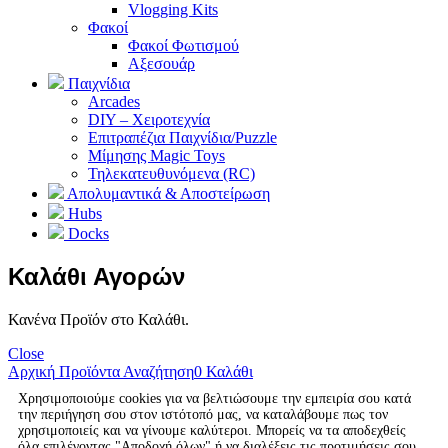
Vlogging Kits
Φακοί
Φακοί Φωτισμού
Αξεσουάρ
Παιχνίδια
Arcades
DIY – Χειροτεχνία
Επιτραπέζια Παιχνίδια/Puzzle
Μίμησης Magic Toys
Τηλεκατευθυνόμενα (RC)
Απολυμαντικά & Αποστείρωση
Hubs
Docks
Καλάθι Αγορών
Κανένα Προϊόν στο Καλάθι.
Close
Αρχική
Προϊόντα
Αναζήτηση
0
Καλάθι
Χρησιμοποιούμε cookies για να βελτιώσουμε την εμπειρία σου κατά
την περιήγηση σου στον ιστότοπό μας, να καταλάβουμε πως τον
χρησιμοποιείς και να γίνουμε καλύτεροι. Μπορείς να τα αποδεχθείς
όλα επιλέγοντας "Αποδοχή όλων" ή να διαλέξεις τις προτιμήσεις σου.