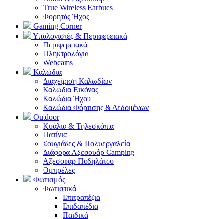
Τrue Wireless Earbuds
Φορητός Ήχος
Gaming Corner
Υπολογιστές & Περιφερειακά
Περιφερειακά
Πληκτρολόγια
Webcams
Καλώδια
Διαχείριση Καλωδίων
Καλώδια Εικόνας
Καλώδια Ήχου
Καλώδια Φόρτισης & Δεδομένων
Outdoor
Κυάλια & Τηλεσκόπια
Πατίνια
Σουγιάδες & Πολυεργαλεία
Διάφορα Αξεσουάρ Camping
Αξεσουάρ Ποδηλάτου
Ομπρέλες
Φωτισμός
Φωτιστικά
Επιτραπέζια
Επιδαπέδια
Παιδικά