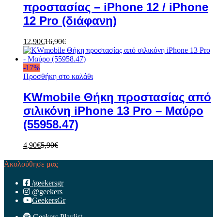
προστασίας – iPhone 12 / iPhone
12 Pro (διάφανη)
12,90
€
16,90
€
-
17
%
Προσθήκη στο καλάθι
KWmobile Θήκη προστασίας από
σιλικόνη iPhone 13 Pro – Μαύρο
(55958.47)
4,90
€
5,90
€
Ακολούθησε μας
/geekersgr
@geekers
GeekersGr
Geekers Playlist