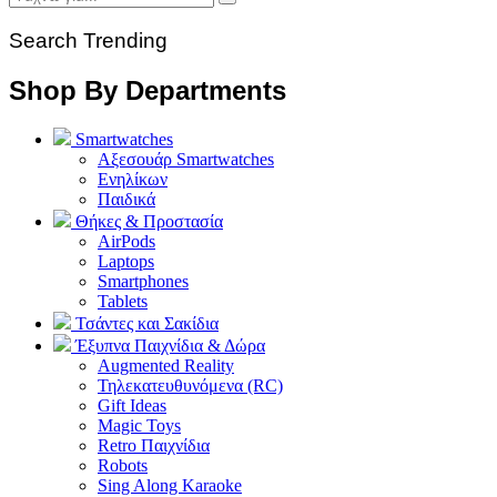
Search Trending
Shop By Departments
Smartwatches
Αξεσουάρ Smartwatches
Ενηλίκων
Παιδικά
Θήκες & Προστασία
AirPods
Laptops
Smartphones
Tablets
Τσάντες και Σακίδια
Έξυπνα Παιχνίδια & Δώρα
Augmented Reality
Τηλεκατευθυνόμενα (RC)
Gift Ideas
Magic Toys
Retro Παιχνίδια
Robots
Sing Along Karaoke