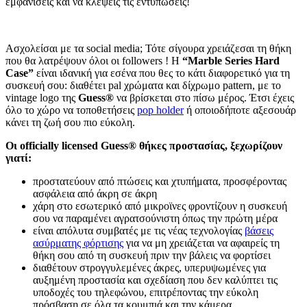
εμφανίσεις και να κλέψεις τις εντυπώσεις!
Ασχολείσαι με τα social media; Τότε σίγουρα χρειάζεσαι τη θήκη
που θα λατρέψουν όλοι οι followers ! Η
“Marble Series Hard
Case”
είναι ιδανική για εσένα που θες το κάτι διαφορετικό για τη
συσκευή σου: διαθέτει pal χρώματα και δίχρωμο pattern, με το
vintage logo της
Guess®
να βρίσκεται στο πίσω μέρος. Έτσι έχεις
όλο το χώρο να τοποθετήσεις
pop holder
ή οποιοδήποτε αξεσουάρ
κάνει τη ζωή σου πιο εύκολη.
Οι officially licensed Guess® θήκες προστασίας, ξεχωρίζουν
γιατί:
προστατεύουν από πτώσεις και χτυπήματα, προσφέροντας
ασφάλεια από άκρη σε άκρη
χάρη στο εσωτερικό από μικροϊνες φροντίζουν η συσκευή
σου να παραμένει αγρατσούνιστη όπως την πρώτη μέρα
είναι απόλυτα συμβατές με τις νέας τεχνολογίας
βάσεις
ασύρματης φόρτισης
για να μη χρειάζεται να αφαιρείς τη
θήκη σου από τη συσκευή πριν την βάλεις να φορτίσει
διαθέτουν στρογγυλεμένες άκρες, υπερυψωμένες για
αυξημένη προστασία και σχεδίαση που δεν καλύπτει τις
υποδοχές του τηλεφώνου, επιτρέποντας την εύκολη
πρόσβαση σε όλα τα κουμπιά και την κάμερα