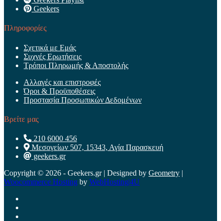
Geekers
Πληροφορίες
Σχετικά με Εμάς
Συχνές Ερωτήσεις
Τρόποι Πληρωμής & Αποστολής
Αλλαγές και επιστροφές
Όροι & Προϋποθέσεις
Προστασία Προσωπικών Δεδομένων
Βρείτε μας
210 6000 456
Μεσογείων 507, 15343, Αγία Παρασκευή
geekers.gr
Copyright © 2026 - Geekers.gr | Designed by
Geometry
|
Woocommerce Hosting
by
WebHosting|4U