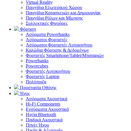
Virtual Reality
Παιχνίδια Εξωτερικού Χώρου
Παιχνίδια Κατασκευών και Δημιουργίας
Παιχνίδια Ρόλων και Μίμησης
Συλλεκτικές Φιγούρες
Φόρτιση
Ασύρματα Powerbanks
Aσύρματοι Φορτιστές
Ασύρματοι Φορτιστές Αυτοκινήτου
Καλώδια Φόρτισης & Δεδομένων
Φορτιστές Smartphone/Tablet/Μπαταριών
Powerbanks
Powercubes
Φορτιστές Αυτοκινήτου
Φορτιστές Laptop
Πολύπριζα
Προστασία Οθόνης
Ήχος
Ασύρματα Ακουστικά
Hi-Fi Components
Ενσύρματα Ακουστικά
Ηχεία Bluetooth
Παιδικά Ακουστικά
Πηγές Ήχου
Πικάπ & Αξεσουάρ