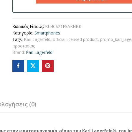
Κωδικός Είδους:
KLHCS21FSAKHBK
Κατηγορία:
Smartphones
Tags:
Karl Lagerfeld
,
official licensed product
,
promo_karl_lager
προστασίας
Brand:
Karl Lagerfeld
ολογήσεις (0)
με στον φαντασμαγορικό κόσμο του Karl Lagerfeld®, του br