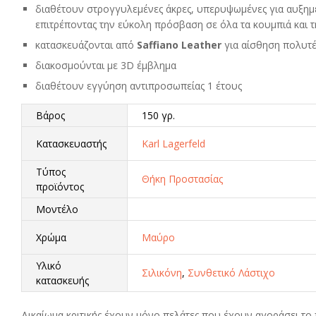
διαθέτουν στρογγυλεμένες άκρες, υπερυψωμένες για αυξημ
επιτρέποντας την εύκολη πρόσβαση σε όλα τα κουμπιά και 
κατασκευάζονται από
Saffiano Leather
για αίσθηση πολυτέ
διακοσμούνται με 3D έμβλημα
διαθέτουν εγγύηση αντιπροσωπείας 1 έτους
Βάρος
150 γρ.
Κατασκευαστής
Karl Lagerfeld
Τύπος
Θήκη Προστασίας
προϊόντος
Μοντέλο
Χρώμα
Μαύρο
Υλικό
Σιλικόνη
,
Συνθετικό Λάστιχο
κατασκευής
Δικαίωμα κριτικής έχουν μόνο πελάτες που έχουν αγοράσει το 