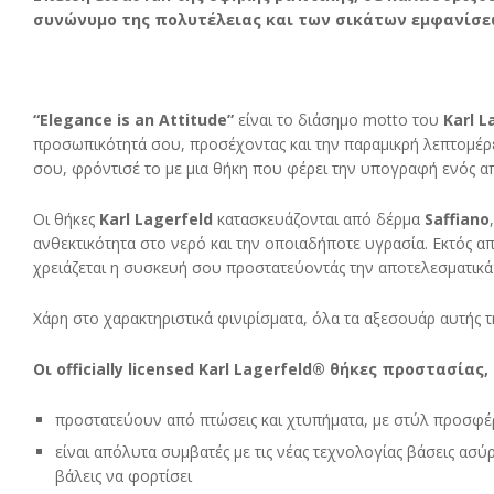
συνώνυμο της πολυτέλειας και των σικάτων εμφανίσε
“Elegance is an Attitude”
είναι το διάσημο motto του
Karl L
προσωπικότητά σου, προσέχοντας και την παραμικρή λεπτομέρει
σου, φρόντισέ το με μια θήκη που φέρει την υπογραφή ενός α
Οι θήκες
Karl Lagerfeld
κατασκευάζονται από δέρμα
Saffiano
ανθεκτικότητα στο νερό και την οποιαδήποτε υγρασία. Εκτός α
χρειάζεται η συσκευή σου προστατεύοντάς την αποτελεσματικά 
Χάρη στο χαρακτηριστικά φινιρίσματα, όλα τα αξεσουάρ αυτής τ
Οι officially licensed Karl Lagerfeld® θήκες προστασίας,
προστατεύουν από πτώσεις και χτυπήματα, με στύλ προσφέ
είναι απόλυτα συμβατές με τις νέας τεχνολογίας βάσεις ασύ
βάλεις να φορτίσει