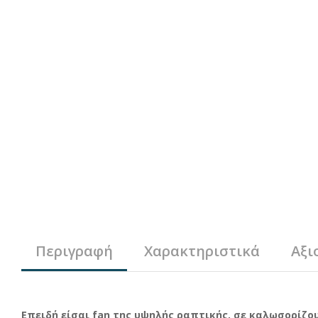
Περιγραφή
Χαρακτηριστικά
Αξι
Επειδή είσαι fan της υψηλής ραπτικής, σε καλωσορίζου