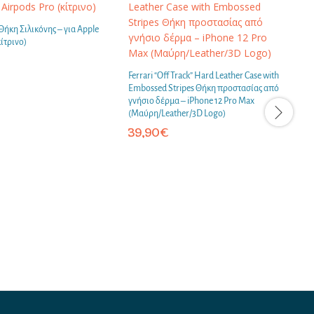
Θήκη Σιλικόνης – για Apple
κίτρινο)
Ferrari “Off Track” Hard Leather Case with
F
Embossed Stripes Θήκη προστασίας από
E
γνήσιο δέρμα – iPhone 12 Pro Max
γ
(Μαύρη/Leather/3D Logo)
(
39,90
€