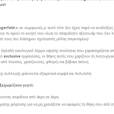
ων!
agerfeld
κι αν συμφωνείς μ’ αυτό τότε δεν έχεις παρά να αναδείξεις 
α. Κι αφού το κινητό σου είναι το απαραίτητο αξεσουάρ που δεν λ
πό τους πιο διάσημου σχεδιαστές μόδας παγκοσμίως!
, δηλαδή οικολογικό δέρμα υψηλής ποιότητας που χαρακτηρίζεται α
πό
exclusive
εμφανίσεις, οι θήκες αυτές σου χαρίζουν τη λειτουργι
από πτώσεις, γρατζουνιές, φθορές και βέβαια σκόνη.
ης συλλογής φαίνονται εξαιρετικά κομψά και πολυτελή.
 ξεχωρίζουν γιατί:
ροντας ασφάλεια από άκρη σε άκρη
ρματης φόρτισης για να μη χρειάζεται να αφαιρείς τη θήκη σου από τ