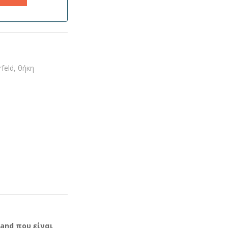
feld
,
θήκη
and που είναι