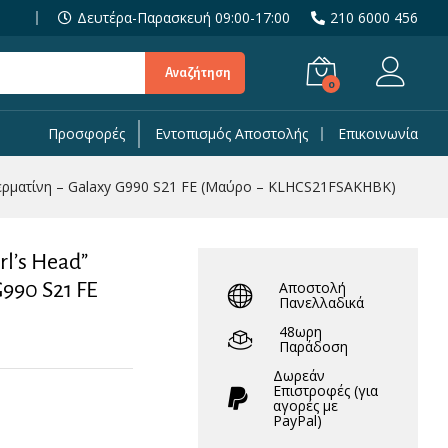
19,90
€
Δευτέρα-Παρασκευή 09:00-17:00
210 6000 456
29,90
€
Αναζήτηση
0
Προσφορές
Εντοπισμός Αποστολής
Επικοινωνία
ό δερματίνη – Galaxy G990 S21 FE (Μαύρο – KLHCS21FSAKHBK)
0 S21 FE (Μαύρο - KLHCS21FSAKHBK)
rl’s Head”
990 S21 FE
Αποστολή
Πανελλαδικά
48ωρη
Παράδοση
Δωρεάν
Eπιστροφές (για
αγορές με
PayPal)