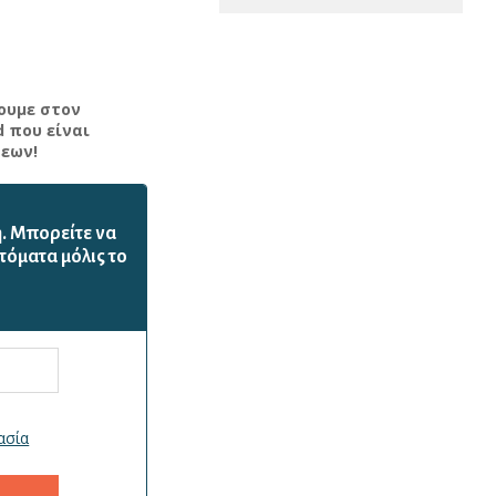
ουμε στον
d που είναι
εων!
ή. Mπορείτε να
τόματα μόλις το
ασία