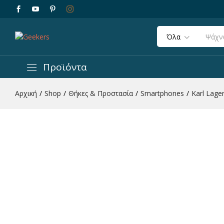
Όλα
Προϊόντα
Αρχική
/
Shop
/
Θήκες & Προστασία
/
Smartphones
/
Karl Lage
Karl Lagerfeld Ikonik Saffiano Hard Case "
Περιγραφή
Χαρακτηριστικά
Αξιολογήσεις 