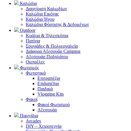
Καλώδια
Διαχείριση Καλωδίων
Καλώδια Εικόνας
Καλώδια Ήχου
Καλώδια Φόρτισης & Δεδομένων
Outdoor
Κυάλια & Τηλεσκόπια
Πατίνια
Σουγιάδες & Πολυεργαλεία
Διάφορα Αξεσουάρ Camping
Αξεσουάρ Ποδηλάτου
Ομπρέλες
Φωτισμός
Φωτιστικά
Επιτραπέζια
Επιδαπέδια
Παιδικά
Vlogging Kits
Φακοί
Φακοί Φωτισμού
Αξεσουάρ
Παιχνίδια
Arcades
DIY – Χειροτεχνία