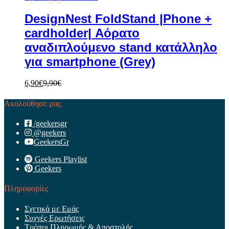
DesignNest FoldStand |Phone +
cardholder| Αόρατο
αναδιπλούμενο stand κατάλληλο
για smartphone (Grey)
6,90
€
9,90
€
Ακολούθησε μας
/geekersgr
@geekers
GeekersGr
Geekers Playlist
Geekers
Πληροφορίες
Σχετικά με Εμάς
Συχνές Ερωτήσεις
Τρόποι Πληρωμής & Αποστολής