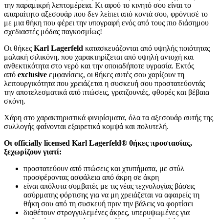
την παραμικρή λεπτομέρεια. Κι αφού το κινητό σου είναι το
απαραίτητο αξεσουάρ που δεν λείπει από κοντά σου, φρόντισέ το
με μια θήκη που φέρει την υπογραφή ενός από τους πιο διάσημου
σχεδιαστές μόδας παγκοσμίως!
Οι θήκες
Karl Lagerfeld
κατασκευάζονται από υψηλής ποιότητας
μαλακή σιλικόνη, που χαρακτηρίζεται από υψηλή αντοχή και
ανθεκτικότητα στο νερό και την οποιαδήποτε υγρασία. Εκτός
από
exclusive
εμφανίσεις, οι θήκες αυτές σου χαρίζουν τη
λειτουργικότητα που χρειάζεται η συσκευή σου προστατεύοντάς
την αποτελεσματικά από πτώσεις, γρατζουνιές, φθορές και βέβαια
σκόνη.
Χάρη στο χαρακτηριστικά φινιρίσματα, όλα τα αξεσουάρ αυτής της
συλλογής φαίνονται εξαιρετικά κομψά και πολυτελή.
Οι officially licensed Karl Lagerfeld® θήκες προστασίας,
ξεχωρίζουν γιατί:
προστατεύουν από πτώσεις και χτυπήματα, με στύλ
προσφέροντας ασφάλεια από άκρη σε άκρη
είναι απόλυτα συμβατές με τις νέας τεχνολογίας βάσεις
ασύρματης φόρτισης για να μη χρειάζεται να αφαιρείς τη
θήκη σου από τη συσκευή πριν την βάλεις να φορτίσει
διαθέτουν στρογγυλεμένες άκρες, υπερυψωμένες για