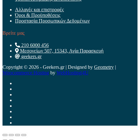
Αλλαγές και επιστροφές
Όροι & Προϋποθέσεις
Προστασία Προσωπικών Δεδομένων
Βρείτε μας
210 6000 456
Μεσογείων 507, 15343, Αγία Παρασκευή
geekers.gr
Copyright © 2026 - Geekers.gr | Designed by
Geometry
|
Woocommerce Hosting
by
WebHosting|4U