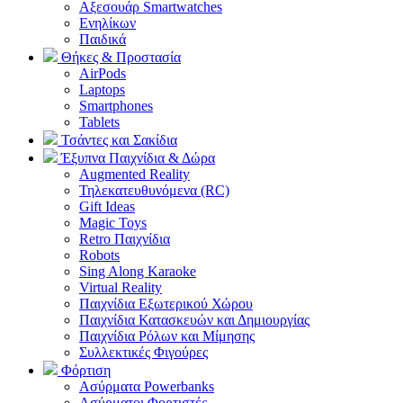
Αξεσουάρ Smartwatches
Ενηλίκων
Παιδικά
Θήκες & Προστασία
AirPods
Laptops
Smartphones
Tablets
Τσάντες και Σακίδια
Έξυπνα Παιχνίδια & Δώρα
Augmented Reality
Τηλεκατευθυνόμενα (RC)
Gift Ideas
Magic Toys
Retro Παιχνίδια
Robots
Sing Along Karaoke
Virtual Reality
Παιχνίδια Εξωτερικού Χώρου
Παιχνίδια Κατασκευών και Δημιουργίας
Παιχνίδια Ρόλων και Μίμησης
Συλλεκτικές Φιγούρες
Φόρτιση
Ασύρματα Powerbanks
Aσύρματοι Φορτιστές