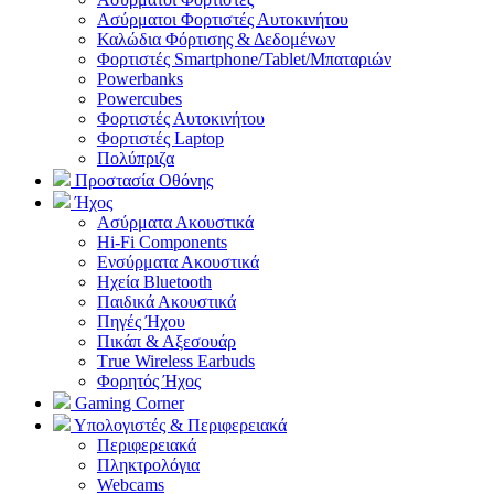
Ασύρματοι Φορτιστές Αυτοκινήτου
Καλώδια Φόρτισης & Δεδομένων
Φορτιστές Smartphone/Tablet/Μπαταριών
Powerbanks
Powercubes
Φορτιστές Αυτοκινήτου
Φορτιστές Laptop
Πολύπριζα
Προστασία Οθόνης
Ήχος
Ασύρματα Ακουστικά
Hi-Fi Components
Ενσύρματα Ακουστικά
Ηχεία Bluetooth
Παιδικά Ακουστικά
Πηγές Ήχου
Πικάπ & Αξεσουάρ
Τrue Wireless Earbuds
Φορητός Ήχος
Gaming Corner
Υπολογιστές & Περιφερειακά
Περιφερειακά
Πληκτρολόγια
Webcams