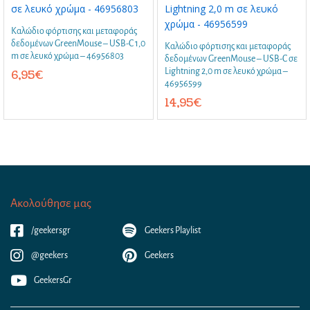
Καλώδιο φόρτισης και μεταφοράς
δεδομένων GreenMouse – USB-C 1,0
Καλώδιο φόρτισης και μεταφοράς
m σε λευκό χρώμα – 46956803
δεδομένων GreenMouse – USB-C σε
Lightning 2,0 m σε λευκό χρώμα –
6,95
€
46956599
14,95
€
Ακολούθησε μας
/geekersgr
Geekers Playlist
@geekers
Geekers
GeekersGr