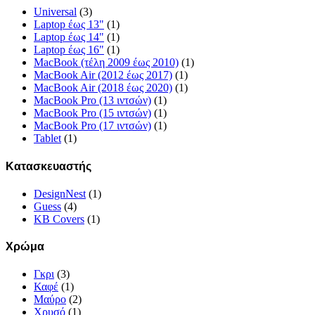
Universal
(3)
Laptop έως 13"
(1)
Laptop έως 14"
(1)
Laptop έως 16"
(1)
MacBook (τέλη 2009 έως 2010)
(1)
MacBook Air (2012 έως 2017)
(1)
MacBook Air (2018 έως 2020)
(1)
MacBook Pro (13 ιντσών)
(1)
MacBook Pro (15 ιντσών)
(1)
MacBook Pro (17 ιντσών)
(1)
Tablet
(1)
Κατασκευαστής
DesignNest
(1)
Guess
(4)
KB Covers
(1)
Χρώμα
Γκρι
(3)
Καφέ
(1)
Μαύρο
(2)
Χρυσό
(1)