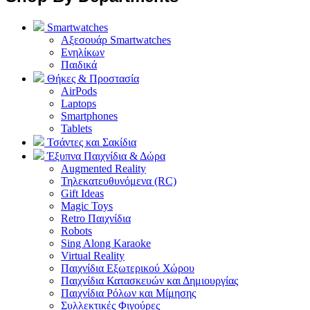
Smartwatches
Αξεσουάρ Smartwatches
Ενηλίκων
Παιδικά
Θήκες & Προστασία
AirPods
Laptops
Smartphones
Tablets
Τσάντες και Σακίδια
Έξυπνα Παιχνίδια & Δώρα
Augmented Reality
Τηλεκατευθυνόμενα (RC)
Gift Ideas
Magic Toys
Retro Παιχνίδια
Robots
Sing Along Karaoke
Virtual Reality
Παιχνίδια Εξωτερικού Χώρου
Παιχνίδια Κατασκευών και Δημιουργίας
Παιχνίδια Ρόλων και Μίμησης
Συλλεκτικές Φιγούρες