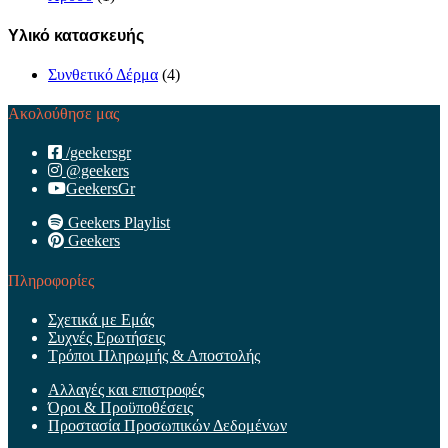
Υλικό κατασκευής
Συνθετικό Δέρμα
(4)
Ακολούθησε μας
/geekersgr
@geekers
GeekersGr
Geekers Playlist
Geekers
Πληροφορίες
Σχετικά με Εμάς
Συχνές Ερωτήσεις
Τρόποι Πληρωμής & Αποστολής
Αλλαγές και επιστροφές
Όροι & Προϋποθέσεις
Προστασία Προσωπικών Δεδομένων