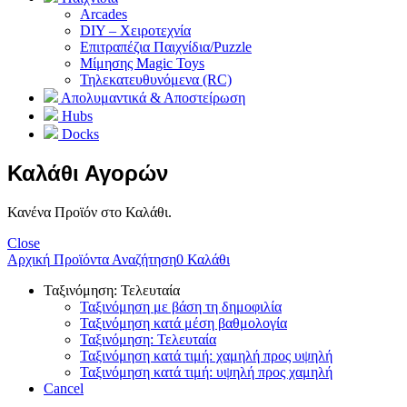
Arcades
DIY – Χειροτεχνία
Επιτραπέζια Παιχνίδια/Puzzle
Μίμησης Magic Toys
Τηλεκατευθυνόμενα (RC)
Απολυμαντικά & Αποστείρωση
Hubs
Docks
Καλάθι Αγορών
Κανένα Προϊόν στο Καλάθι.
Close
Αρχική
Προϊόντα
Αναζήτηση
0
Καλάθι
Ταξινόμηση: Τελευταία
Ταξινόμηση με βάση τη δημοφιλία
Ταξινόμηση κατά μέση βαθμολογία
Ταξινόμηση: Τελευταία
Ταξινόμηση κατά τιμή: χαμηλή προς υψηλή
Ταξινόμηση κατά τιμή: υψηλή προς χαμηλή
Cancel