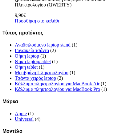
Πληκτρολογίου (QWERTY)
9,90
€
Προσθήκη στο καλάθι
Τύπος προϊόντος
Αναδιπλούμενο laptop stand
(1)
Γυναικεία τσάντα
(2)
Θήκη laptop
(1)
Θήκη laptop/tablet
(1)
Θήκη tablet
(1)
Μεμβράνη Πληκτρολογίου
(1)
Τσάντα χειρός laptop
(2)
Κάλλυμα πληκτρολογίου για MacBook Air
(1)
Κάλλυμα πληκτρολογίου για MacBook Pro
(1)
Μάρκα
Apple
(1)
Universal
(4)
Μοντέλο