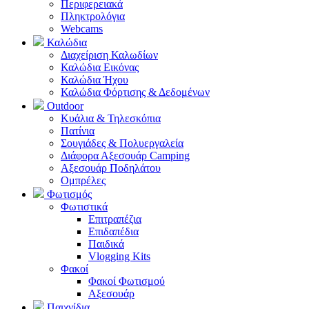
Περιφερειακά
Πληκτρολόγια
Webcams
Καλώδια
Διαχείριση Καλωδίων
Καλώδια Εικόνας
Καλώδια Ήχου
Καλώδια Φόρτισης & Δεδομένων
Outdoor
Κυάλια & Τηλεσκόπια
Πατίνια
Σουγιάδες & Πολυεργαλεία
Διάφορα Αξεσουάρ Camping
Αξεσουάρ Ποδηλάτου
Ομπρέλες
Φωτισμός
Φωτιστικά
Επιτραπέζια
Επιδαπέδια
Παιδικά
Vlogging Kits
Φακοί
Φακοί Φωτισμού
Αξεσουάρ
Παιχνίδια