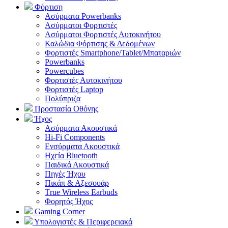
Φόρτιση
Ασύρματα Powerbanks
Aσύρματοι Φορτιστές
Ασύρματοι Φορτιστές Αυτοκινήτου
Καλώδια Φόρτισης & Δεδομένων
Φορτιστές Smartphone/Tablet/Μπαταριών
Powerbanks
Powercubes
Φορτιστές Αυτοκινήτου
Φορτιστές Laptop
Πολύπριζα
Προστασία Οθόνης
Ήχος
Ασύρματα Ακουστικά
Hi-Fi Components
Ενσύρματα Ακουστικά
Ηχεία Bluetooth
Παιδικά Ακουστικά
Πηγές Ήχου
Πικάπ & Αξεσουάρ
Τrue Wireless Earbuds
Φορητός Ήχος
Gaming Corner
Υπολογιστές & Περιφερειακά