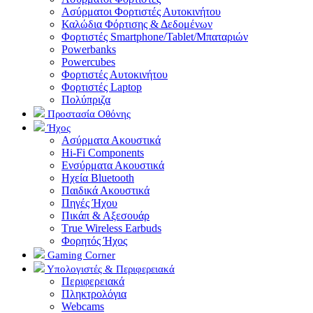
Ασύρματοι Φορτιστές Αυτοκινήτου
Καλώδια Φόρτισης & Δεδομένων
Φορτιστές Smartphone/Tablet/Μπαταριών
Powerbanks
Powercubes
Φορτιστές Αυτοκινήτου
Φορτιστές Laptop
Πολύπριζα
Προστασία Οθόνης
Ήχος
Ασύρματα Ακουστικά
Hi-Fi Components
Ενσύρματα Ακουστικά
Ηχεία Bluetooth
Παιδικά Ακουστικά
Πηγές Ήχου
Πικάπ & Αξεσουάρ
Τrue Wireless Earbuds
Φορητός Ήχος
Gaming Corner
Υπολογιστές & Περιφερειακά
Περιφερειακά
Πληκτρολόγια
Webcams