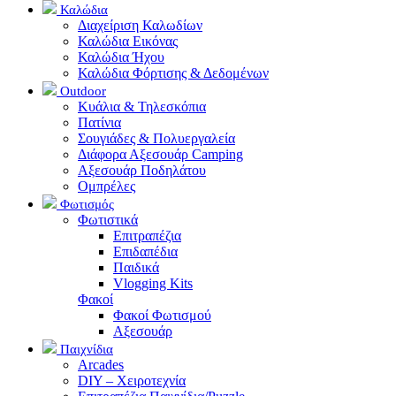
Καλώδια
Διαχείριση Καλωδίων
Καλώδια Εικόνας
Καλώδια Ήχου
Καλώδια Φόρτισης & Δεδομένων
Outdoor
Κυάλια & Τηλεσκόπια
Πατίνια
Σουγιάδες & Πολυεργαλεία
Διάφορα Αξεσουάρ Camping
Αξεσουάρ Ποδηλάτου
Ομπρέλες
Φωτισμός
Φωτιστικά
Επιτραπέζια
Επιδαπέδια
Παιδικά
Vlogging Kits
Φακοί
Φακοί Φωτισμού
Αξεσουάρ
Παιχνίδια
Arcades
DIY – Χειροτεχνία