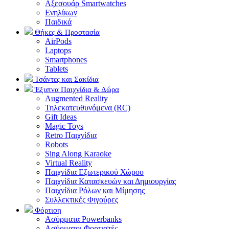
Αξεσουάρ Smartwatches
Ενηλίκων
Παιδικά
Θήκες & Προστασία
AirPods
Laptops
Smartphones
Tablets
Τσάντες και Σακίδια
Έξυπνα Παιχνίδια & Δώρα
Augmented Reality
Τηλεκατευθυνόμενα (RC)
Gift Ideas
Magic Toys
Retro Παιχνίδια
Robots
Sing Along Karaoke
Virtual Reality
Παιχνίδια Εξωτερικού Χώρου
Παιχνίδια Κατασκευών και Δημιουργίας
Παιχνίδια Ρόλων και Μίμησης
Συλλεκτικές Φιγούρες
Φόρτιση
Ασύρματα Powerbanks
Aσύρματοι Φορτιστές