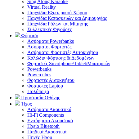
Sing Along Karaoke
Virtual Reality
Παιχνίδια Εξωτερικού Χώρου
Παιχνίδια Κατασκευών και Δημιουργίας
Παιχνίδια Ρόλων και Μίμησης
Συλλεκτικές Φιγούρες
Φόρτιση
Ασύρματα Powerbanks
Aσύρματοι Φορτιστές
Ασύρματοι Φορτιστές Αυτοκινήτου
Καλώδια Φόρτισης & Δεδομένων
Φορτιστές Smartphone/Tablet/Μπαταριών
Powerbanks
Powercubes
Φορτιστές Αυτοκινήτου
Φορτιστές Laptop
Πολύπριζα
Προστασία Οθόνης
Ήχος
Ασύρματα Ακουστικά
Hi-Fi Components
Ενσύρματα Ακουστικά
Ηχεία Bluetooth
Παιδικά Ακουστικά
Πηγές Ήχου