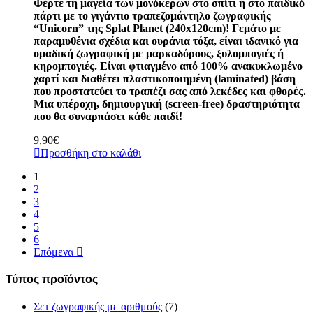
Φέρτε τη μαγεία των μονόκερων στο σπίτι ή στο παιδικό
πάρτι με το γιγάντιο τραπεζομάντηλο ζωγραφικής
“Unicorn” της Splat Planet (240x120cm)! Γεμάτο με
παραμυθένια σχέδια και ουράνια τόξα, είναι ιδανικό για
ομαδική ζωγραφική με μαρκαδόρους, ξυλομπογιές ή
κηρομπογιές. Είναι φτιαγμένο από 100% ανακυκλωμένο
χαρτί και διαθέτει πλαστικοποιημένη (laminated) βάση
που προστατεύει το τραπέζι σας από λεκέδες και φθορές.
Μια υπέροχη, δημιουργική (screen-free) δραστηριότητα
που θα συναρπάσει κάθε παιδί!
9,90
€
Προσθήκη στο καλάθι
1
2
3
4
5
6
Επόμενα
Τύπος προϊόντος
Σετ ζωγραφικής με αριθμούς
(7)