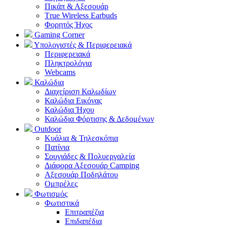
Πικάπ & Αξεσουάρ
Τrue Wireless Earbuds
Φορητός Ήχος
Gaming Corner
Υπολογιστές & Περιφερειακά
Περιφερειακά
Πληκτρολόγια
Webcams
Καλώδια
Διαχείριση Καλωδίων
Καλώδια Εικόνας
Καλώδια Ήχου
Καλώδια Φόρτισης & Δεδομένων
Outdoor
Κυάλια & Τηλεσκόπια
Πατίνια
Σουγιάδες & Πολυεργαλεία
Διάφορα Αξεσουάρ Camping
Αξεσουάρ Ποδηλάτου
Ομπρέλες
Φωτισμός
Φωτιστικά
Επιτραπέζια
Επιδαπέδια