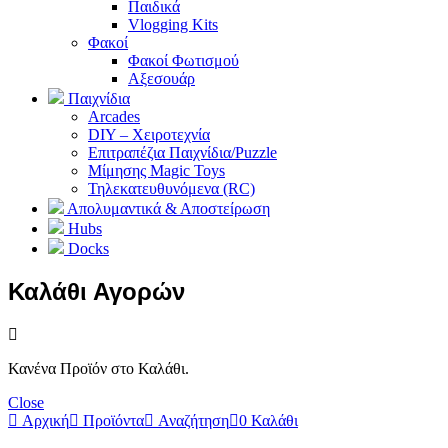
Παιδικά
Vlogging Kits
Φακοί
Φακοί Φωτισμού
Αξεσουάρ
Παιχνίδια
Arcades
DIY – Χειροτεχνία
Επιτραπέζια Παιχνίδια/Puzzle
Μίμησης Magic Toys
Τηλεκατευθυνόμενα (RC)
Απολυμαντικά & Αποστείρωση
Hubs
Docks
Καλάθι Αγορών
Κανένα Προϊόν στο Καλάθι.
Close
Αρχική
Προϊόντα
Αναζήτηση
0
Καλάθι