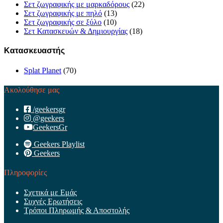
Σετ ζωγραφικής με μαρκαδόρους
(22)
Σετ ζωγραφικής με πηλό
(13)
Σετ ζωγραφικής σε ξύλο
(10)
Σετ Κατασκευών & Δημιουργίας
(18)
Κατασκευαστής
Splat Planet
(70)
Ακολούθησε μας
/geekersgr
@geekers
GeekersGr
Geekers Playlist
Geekers
Πληροφορίες
Σχετικά με Εμάς
Συχνές Ερωτήσεις
Τρόποι Πληρωμής & Αποστολής