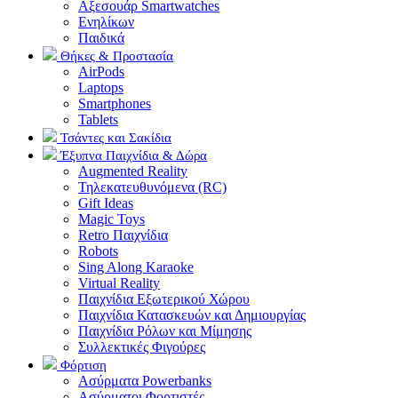
Αξεσουάρ Smartwatches
Ενηλίκων
Παιδικά
Θήκες & Προστασία
AirPods
Laptops
Smartphones
Tablets
Τσάντες και Σακίδια
Έξυπνα Παιχνίδια & Δώρα
Augmented Reality
Τηλεκατευθυνόμενα (RC)
Gift Ideas
Magic Toys
Retro Παιχνίδια
Robots
Sing Along Karaoke
Virtual Reality
Παιχνίδια Εξωτερικού Χώρου
Παιχνίδια Κατασκευών και Δημιουργίας
Παιχνίδια Ρόλων και Μίμησης
Συλλεκτικές Φιγούρες
Φόρτιση
Ασύρματα Powerbanks
Aσύρματοι Φορτιστές