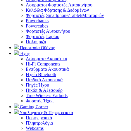
Ασύρματοι Φορτιστές Αυτοκινήτου
Καλώδια Φόρτισης & Δεδομένων
Φορτιστές Smartphone/Tablet/Μπαταριών
Powerbanks
Powercubes
Φορτιστές Αυτοκινήτου
Φορτιστές Laptop
Πολύπριζα
Προστασία Οθόνης
Ήχος
Ασύρματα Ακουστικά
Hi-Fi Components
Ενσύρματα Ακουστικά
Ηχεία Bluetooth
Παιδικά Ακουστικά
Πηγές Ήχου
Πικάπ & Αξεσουάρ
Τrue Wireless Earbuds
Φορητός Ήχος
Gaming Corner
Υπολογιστές & Περιφερειακά
Περιφερειακά
Πληκτρολόγια
Webcams