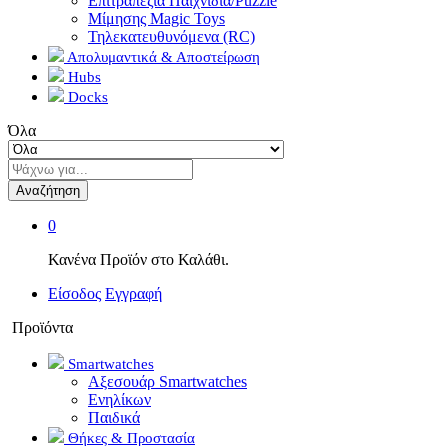
Επιτραπέζια Παιχνίδια/Puzzle
Μίμησης Magic Toys
Τηλεκατευθυνόμενα (RC)
Απολυμαντικά & Αποστείρωση
Hubs
Docks
Όλα
Αναζήτηση
0
Κανένα Προϊόν στο Καλάθι.
Είσοδος
Εγγραφή
Προϊόντα
Smartwatches
Αξεσουάρ Smartwatches
Ενηλίκων
Παιδικά
Θήκες & Προστασία