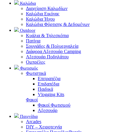
Καλώδια
Διαχείριση Καλωδίων
Καλώδια Εικόνας
Καλώδια Ήχου
Καλώδια Φόρτισης & Δεδομένων
Outdoor
Κυάλια & Τηλεσκόπια
Πατίνια
Σουγιάδες & Πολυεργαλεία
Διάφορα Αξεσουάρ Camping
Αξεσουάρ Ποδηλάτου
Ομπρέλες
Φωτισμός
Φωτιστικά
Επιτραπέζια
Επιδαπέδια
Παιδικά
Vlogging Kits
Φακοί
Φακοί Φωτισμού
Αξεσουάρ
Παιχνίδια
Arcades
DIY – Χειροτεχνία