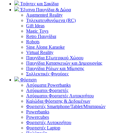
Τσάντες και Σακίδια
Έξυπνα Παιχνίδια & Δώρα
Augmented Reality
Τηλεκατευθυνόμενα (RC)
Gift Ideas
Magic Toys
Retro Παιχνίδια
Robots
Sing Along Karaoke
Virtual Reality
Παιχνίδια Εξωτερικού Χώρου
Παιχνίδια Κατασκευών και Δημιουργίας
Παιχνίδια Ρόλων και Μίμησης
Συλλεκτικές Φιγούρες
Φόρτιση
Ασύρματα Powerbanks
Aσύρματοι Φορτιστές
Ασύρματοι Φορτιστές Αυτοκινήτου
Καλώδια Φόρτισης & Δεδομένων
Φορτιστές Smartphone/Tablet/Μπαταριών
Powerbanks
Powercubes
Φορτιστές Αυτοκινήτου
Φορτιστές Laptop