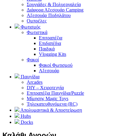
Σουγιάδες & Πολυεργαλεία
Διάφορα Αξεσουάρ Camping
Αξεσουάρ Ποδηλάτου
Ομπρέλες
Φωτισμός
Φωτιστικά
Επιτραπέζια
Επιδαπέδια
Παιδικά
Vlogging Kits
Φακοί
Φακοί Φωτισμού
Αξεσουάρ
Παιχνίδια
Arcades
DIY – Χειροτεχνία
Επιτραπέζια Παιχνίδια/Puzzle
Μίμησης Magic Toys
Τηλεκατευθυνόμενα (RC)
Απολυμαντικά & Αποστείρωση
Hubs
Docks
Καλάθι Αγορών