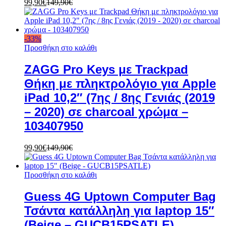
99,90
€
149,90
€
-
33
%
Προσθήκη στο καλάθι
ZAGG Pro Keys με Trackpad
Θήκη με πληκτρολόγιο για Apple
iPad 10,2″ (7ης / 8ης Γενιάς (2019
– 2020) σε charcoal χρώμα –
103407950
99,90
€
149,90
€
Προσθήκη στο καλάθι
Guess 4G Uptown Computer Bag
Τσάντα κατάλληλη για laptop 15″
(Beige – GUCB15PSATLE)