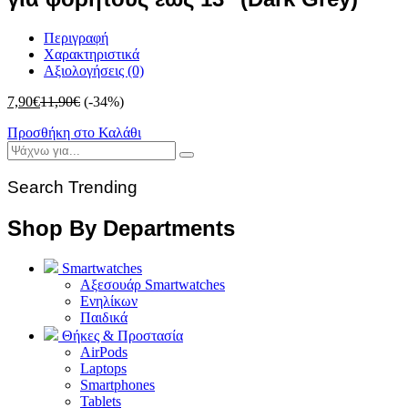
Περιγραφή
Χαρακτηριστικά
Αξιολογήσεις (0)
7,90
€
11,90
€
(-34%)
Προσθήκη στο Καλάθι
Search Trending
Shop By Departments
Smartwatches
Αξεσουάρ Smartwatches
Ενηλίκων
Παιδικά
Θήκες & Προστασία
AirPods
Laptops
Smartphones
Tablets