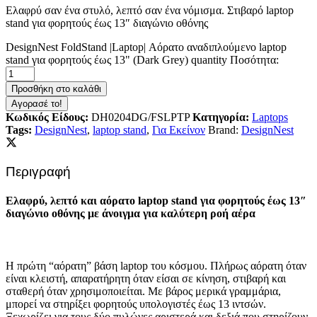
Ελαφρύ σαν ένα στυλό, λεπτό σαν ένα νόμισμα. Στιβαρό laptop
stand για φορητούς έως 13″ διαγώνιο οθόνης
DesignNest FoldStand |Laptop| Αόρατο αναδιπλούμενο laptop
stand για φορητούς έως 13" (Dark Grey) quantity
Ποσότητα:
Προσθήκη στο καλάθι
Αγορασέ το!
Κωδικός Είδους:
DH0204DG/FSLPTP
Κατηγορία:
Laptops
Tags:
DesignNest
,
laptop stand
,
Για Εκείνον
Brand:
DesignNest
Περιγραφή
Ελαφρύ, λεπτό και αόρατο laptop stand για φορητούς έως 13″
διαγώνιο οθόνης με άνοιγμα για καλύτερη ροή αέρα
Η πρώτη “αόρατη” βάση laptop του κόσμου. Πλήρως αόρατη όταν
είναι κλειστή, απαρατήρητη όταν είσαι σε κίνηση, στιβαρή και
σταθερή όταν χρησιμοποιείται. Με βάρος μερικά γραμμάρια,
μπορεί να στηρίξει φορητούς υπολογιστές έως 13 ιντσών.
Ξεχωρίζει για τους δύο πυλώνες αριστερά και δεξιά που στηρίζουν