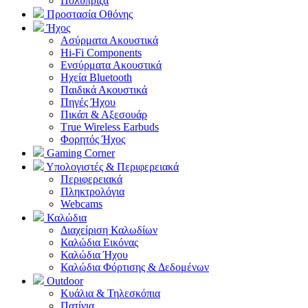
Πολύπριζα
Προστασία Οθόνης
Ήχος
Ασύρματα Ακουστικά
Hi-Fi Components
Ενσύρματα Ακουστικά
Ηχεία Bluetooth
Παιδικά Ακουστικά
Πηγές Ήχου
Πικάπ & Αξεσουάρ
Τrue Wireless Earbuds
Φορητός Ήχος
Gaming Corner
Υπολογιστές & Περιφερειακά
Περιφερειακά
Πληκτρολόγια
Webcams
Καλώδια
Διαχείριση Καλωδίων
Καλώδια Εικόνας
Καλώδια Ήχου
Καλώδια Φόρτισης & Δεδομένων
Outdoor
Κυάλια & Τηλεσκόπια
Πατίνια