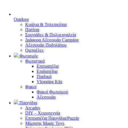
Outdoor
Κυάλια & Τηλεσκόπια
Πατίνια
Σουγιάδες & Πολυεργαλεία
Διάφορα Αξεσουάρ Camping
Αξεσουάρ Ποδηλάτου
Ομπρέλες
Φωτισμός
Φωτιστικά
Επιτραπέζια
Επιδαπέδια
Παιδικά
Vlogging Kits
Φακοί
Φακοί Φωτισμού
Αξεσουάρ
Παιχνίδια
Arcades
DIY – Χειροτεχνία
Επιτραπέζια Παιχνίδια/Puzzle
Μίμησης Magic Toys