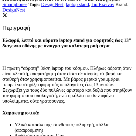
Smartphones
Tags:
DesignNest
,
laptop stand
,
Για Εκείνον
Brand:
DesignNest
Περιγραφή
Ελαφρύ, λεπτό και αόρατο laptop stand για φορητούς έως 13″
διαγώνιο οθόνης με άνοιγμα για καλύτερη ροή αέρα
Η πρώτη “αόρατη” βάση laptop του κόσμου. Πλήρως αόρατη όταν
είναι κλειστή, απαρατήρητη όταν είσαι σε κίνηση, στιβαρή και
σταθερή όταν χρησιμοποιείται. Με βάρος μερικά γραμμάρια,
μπορεί να στηρίξει φορητούς υπολογιστές έως 13 ιντσών.
Ξεχωρίζει για τους δύο πυλώνες αριστερά και δεξιά που στηρίζουν
τον φορητό σου υπολογιστή, ενώ η κόλλα του δεν αφήνει
υπολείμματα, ούτε γρατσουνιές.
Χαρακτηριστικά:
Υλικά κατασκευής: συνθετικό,πολυμερή, κόλλα
(αφαιρούμενη)
Διαθέσιμα χρώματα: Grey