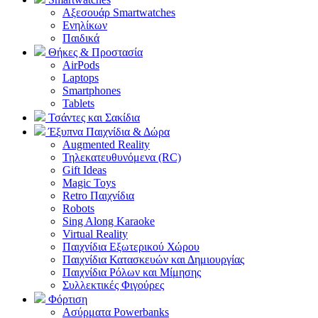
Αξεσουάρ Smartwatches
Ενηλίκων
Παιδικά
Θήκες & Προστασία
AirPods
Laptops
Smartphones
Tablets
Τσάντες και Σακίδια
Έξυπνα Παιχνίδια & Δώρα
Augmented Reality
Τηλεκατευθυνόμενα (RC)
Gift Ideas
Magic Toys
Retro Παιχνίδια
Robots
Sing Along Karaoke
Virtual Reality
Παιχνίδια Εξωτερικού Χώρου
Παιχνίδια Κατασκευών και Δημιουργίας
Παιχνίδια Ρόλων και Μίμησης
Συλλεκτικές Φιγούρες
Φόρτιση
Ασύρματα Powerbanks