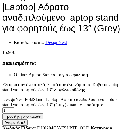
|Laptop| Αόρατο
αναδιπλούμενο laptop stand
για φορητούς έως 13″ (Grey)
Κατασκευαστής:
DesignNest
15,90
€
Διαθεσιμότητα:
Online: Άμεσα διαθέσιμο για παράδοση
Ελαφρύ σαν ένα στυλό, λεπτό σαν ένα νόμισμα. Στιβαρό laptop
stand για φορητούς έως 13″ διαγώνιο οθόνης
DesignNest FoldStand |Laptop| Αόρατο αναδιπλούμενο laptop
stand για φορητούς έως 13" (Grey) quantity
Ποσότητα:
Προσθήκη στο καλάθι
Αγορασέ το!
Κωδικός Είδους:
DH0204GY/FSLPTP_OLD
Κατηγορία: