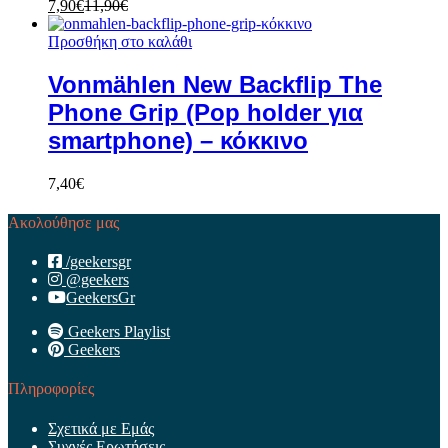
7,90
€
11,90
€
Προσθήκη στο καλάθι
Vonmählen New Backflip The
Phone Grip (Pop holder για
smartphone) – κόκκινο
7,40
€
Ακολούθησε μας
/geekersgr
@geekers
GeekersGr
Geekers Playlist
Geekers
Πληροφορίες
Σχετικά με Εμάς
Συχνές Ερωτήσεις