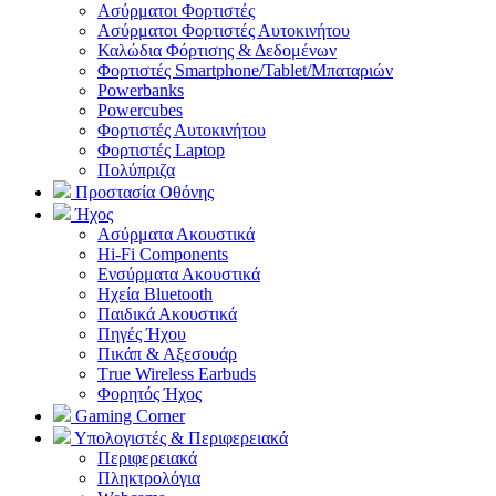
Aσύρματοι Φορτιστές
Ασύρματοι Φορτιστές Αυτοκινήτου
Καλώδια Φόρτισης & Δεδομένων
Φορτιστές Smartphone/Tablet/Μπαταριών
Powerbanks
Powercubes
Φορτιστές Αυτοκινήτου
Φορτιστές Laptop
Πολύπριζα
Προστασία Οθόνης
Ήχος
Ασύρματα Ακουστικά
Hi-Fi Components
Ενσύρματα Ακουστικά
Ηχεία Bluetooth
Παιδικά Ακουστικά
Πηγές Ήχου
Πικάπ & Αξεσουάρ
Τrue Wireless Earbuds
Φορητός Ήχος
Gaming Corner
Υπολογιστές & Περιφερειακά
Περιφερειακά
Πληκτρολόγια