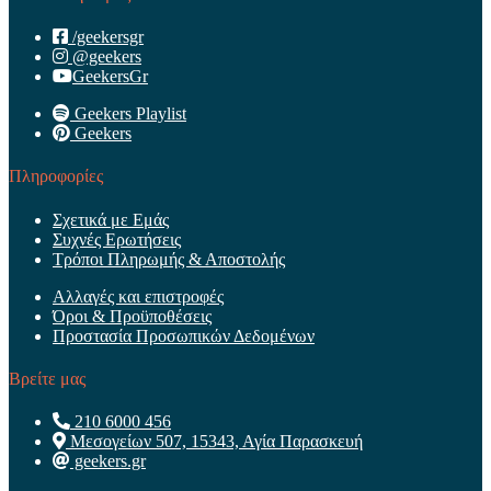
/geekersgr
@geekers
GeekersGr
Geekers Playlist
Geekers
Πληροφορίες
Σχετικά με Εμάς
Συχνές Ερωτήσεις
Τρόποι Πληρωμής & Αποστολής
Αλλαγές και επιστροφές
Όροι & Προϋποθέσεις
Προστασία Προσωπικών Δεδομένων
Βρείτε μας
210 6000 456
Μεσογείων 507, 15343, Αγία Παρασκευή
geekers.gr