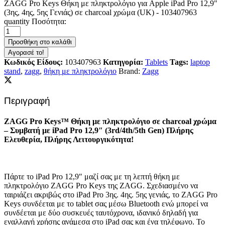
ZAGG Pro Keys Θήκη με πληκτρολόγιο για Apple iPad Pro 12,9"
(3ης, 4ης, 5ης Γενιάς) σε charcoal χρώμα (UK) - 103407963
quantity
Ποσότητα:
Προσθήκη στο καλάθι
Αγορασέ το!
Κωδικός Είδους:
103407963
Κατηγορία:
Tablets
Tags:
laptop
stand
,
zagg
,
θήκη με πληκτρολόγιο
Brand:
Zagg
Περιγραφή
ZAGG Pro Keys™ Θήκη με πληκτρολόγιο σε charcoal χρώμα
– Συμβατή με iPad Pro 12,9″ (3rd/4th/5th Gen) Πλήρης
Ελευθερία, Πλήρης Λειτουργικότητα!
Πάρτε το iPad Pro 12,9″ μαζί σας με τη λεπτή θήκη με
πληκτρολόγιο ZAGG Pro Keys της ZAGG. Σχεδιασμένο να
ταιριάζει ακριβώς στο iPad Pro 3ης. 4ης. 5ης γενιάς, το ZAGG Pro
Keys συνδέεται με το tablet σας μέσω Bluetooth ενώ μπορεί να
συνδέεται με δύο συσκευές ταυτόχρονα, ιδανικό δηλαδή για
εναλλαγή χρήσης ανάμεσα στο iPad σας και ένα τηλέφωνο. Το