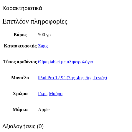
Χαρακτηριστικά
Επιπλέον πληροφορίες
Βάρος
500 γρ.
Κατασκευαστής
Zagg
Τύπος προϊόντος
Θήκη tablet με πληκτρολόγιο
Μοντέλο
iPad Pro 12,9" (3ης, 4ης, 5ης Γενιάς)
Χρώμα
Γκρι
,
Μαύρο
Μάρκα
Apple
Αξιολογήσεις (0)