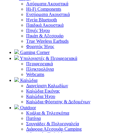
Ασύρματα Ακουστικά
Hi-Fi Components
Ενσύρματα Ακουστικά
Ηχεία Bluetooth
Παιδικά Ακουστικά
Πηγές Ήχου
Πικάπ & Αξεσουάρ
Τrue Wireless Earbuds
Φορητός Ήχος
Gaming Corner
Υπολογιστές & Περιφερειακά
Περιφερειακά
Πληκτρολόγια
Webcams
Καλώδια
Διαχείριση Καλωδίων
Καλώδια Εικόνας
Καλώδια Ήχου
Καλώδια Φόρτισης & Δεδομένων
Outdoor
Κυάλια & Τηλεσκόπια
Πατίνια
Σουγιάδες & Πολυεργαλεία
Διάφορα Αξεσουάρ Camping