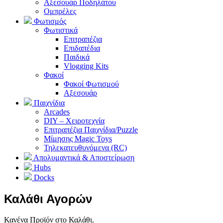
Αξεσουάρ Ποδηλάτου
Ομπρέλες
Φωτισμός
Φωτιστικά
Επιτραπέζια
Επιδαπέδια
Παιδικά
Vlogging Kits
Φακοί
Φακοί Φωτισμού
Αξεσουάρ
Παιχνίδια
Arcades
DIY – Χειροτεχνία
Επιτραπέζια Παιχνίδια/Puzzle
Μίμησης Magic Toys
Τηλεκατευθυνόμενα (RC)
Απολυμαντικά & Αποστείρωση
Hubs
Docks
Καλάθι Αγορών
Κανένα Προϊόν στο Καλάθι.