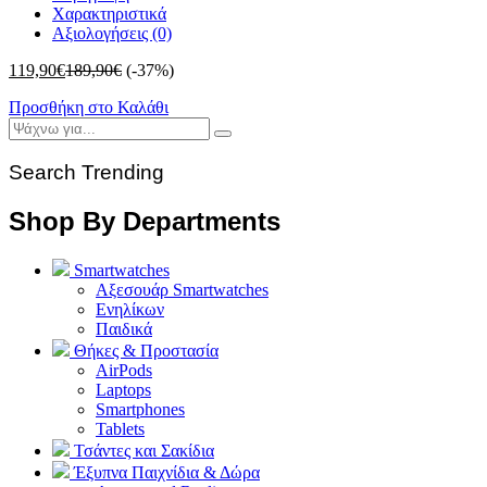
Χαρακτηριστικά
Αξιολογήσεις (0)
119,90
€
189,90
€
(-37%)
Προσθήκη στο Καλάθι
Search Trending
Shop By Departments
Smartwatches
Αξεσουάρ Smartwatches
Ενηλίκων
Παιδικά
Θήκες & Προστασία
AirPods
Laptops
Smartphones
Tablets
Τσάντες και Σακίδια
Έξυπνα Παιχνίδια & Δώρα