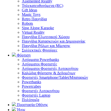
Augmented Reality
Τηλεκατευθυνόμενα (RC)
Gift Ideas
Magic Toys
Retro Παιχνίδια
Robots
Sing Along Karaoke
Virtual Reality
Παιχνίδια Εξωτερικού Χώρου
Παιχνίδια Κατασκευών και Δημιουργίας
Παιχνίδια Ρόλων και Μίμησης
Συλλεκτικές Φιγούρες
Φόρτιση
Ασύρματα Powerbanks
Aσύρματοι Φορτιστές
Ασύρματοι Φορτιστές Αυτοκινήτου
Καλώδια Φόρτισης & Δεδομένων
Φορτιστές Smartphone/Tablet/Μπαταριών
Powerbanks
Powercubes
Φορτιστές Αυτοκινήτου
Φορτιστές Laptop
Πολύπριζα
Προστασία Οθόνης
Ήχος