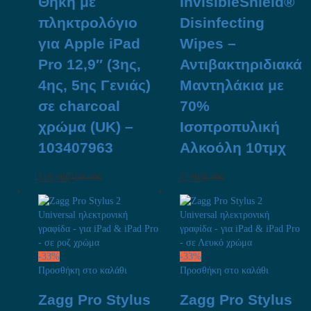
Θήκη με
InvisibleShield®
πληκτρολόγιο
Disinfecting
για Apple iPad
Wipes –
Pro 12,9″ (3ης,
Αντιβακτηριδιακά
4ης, 5ης Γενιάς)
Μαντηλάκια με
σε charcoal
70%
χρώμα (UK) –
Ισοπροπυλική
103407963
Αλκοόλη 10τμχ
119,90
€
189,90
€
1,99
€
6,90
€
-
33
%
-
33
%
Προσθήκη στο καλάθι
Προσθήκη στο καλάθι
Zagg Pro Stylus
Zagg Pro Stylus