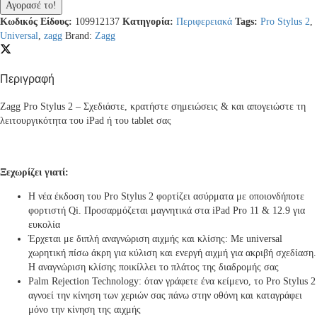
Αγορασέ το!
Universal
Κωδικός Είδους:
109912137
Κατηγορία:
Περιφερειακά
Tags:
Pro Stylus 2
,
ηλεκτρονική
Universal
,
zagg
Brand:
Zagg
γραφίδα
-
για
Περιγραφή
iPad
&
Zagg Pro Stylus 2 – Σχεδιάστε, κρατήστε σημειώσεις & και απογειώστε τη
iPad
λειτουργικότητα του iPad ή του tablet σας
Pro
-
σε
κίτρινο
Ξεχωρίζει γιατί:
χρώμα
quantity
Η νέα έκδοση του Pro Stylus 2 φορτίζει ασύρματα με οποιονδήποτε
φορτιστή Qi. Προσαρμόζεται μαγνητικά στα iPad Pro 11 & 12.9 για
ευκολία
Έρχεται με διπλή αναγνώριση αιχμής και κλίσης: Με universal
χωρητική πίσω άκρη για κύλιση και ενεργή αιχμή για ακριβή σχεδίαση.
Η αναγνώριση κλίσης ποικίλλει το πλάτος της διαδρομής σας
Palm Rejection Technology: όταν γράφετε ένα κείμενο, το Pro Stylus 2
αγνοεί την κίνηση των χεριών σας πάνω στην οθόνη και καταγράφει
μόνο την κίνηση της αιχμής