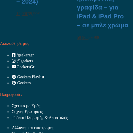
– 2024)
γραφίδα – για
19,90
€
39,90
€
iPad & iPad Pro
– σε μπλε χρώμα
59,90
€
79,90
€
Ακολούθησε μας
/geekersgr
@geekers
GeekersGr
Geekers Playlist
Geekers
Πληροφορίες
Σχετικά με Εμάς
Συχνές Ερωτήσεις
Τρόποι Πληρωμής & Αποστολής
Αλλαγές και επιστροφές