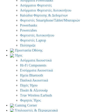
Ασύρματα Powerbanks
Aσύρματοι Φορτιστές
Ασύρματοι Φορτιστές Αυτοκινήτου
Καλώδια Φόρτισης & Δεδομένων
Φορτιστές Smartphone/Tablet/Μπαταριών
Powerbanks
Powercubes
Φορτιστές Αυτοκινήτου
Φορτιστές Laptop
Πολύπριζα
Προστασία Οθόνης
Ήχος
Ασύρματα Ακουστικά
Hi-Fi Components
Ενσύρματα Ακουστικά
Ηχεία Bluetooth
Παιδικά Ακουστικά
Πηγές Ήχου
Πικάπ & Αξεσουάρ
Τrue Wireless Earbuds
Φορητός Ήχος
Gaming Corner
Υπολογιστές & Περιφερειακά