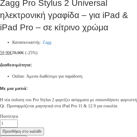
Zagg Pro Stylus 2 Universal
ηλεκτρονική γραφίδα – για iPad &
iPad Pro – σε κίτρινο χρώμα
Κατασκευαστής:
Zagg
59,90
€
79,90
€
(-25%)
Διαθεσιμότητα:
Online: Άμεσα διαθέσιμο για παράδοση
Με μια ματιά:
Η νέα έκδοση του Pro Stylus 2 φορτίζει ασύρματα με οποιονδήποτε φορτιστή
Qi. Προσαρμόζεται μαγνητικά στα iPad Pro 11 & 12.9 για ευκολία
Zagg
Ποσότητα:
Pro
Stylus
Προσθήκη στο καλάθι
2