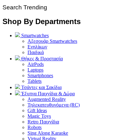
Search Trending
Shop By Departments
Smartwatches
Αξεσουάρ Smartwatches
Ενηλίκων
Παιδικά
Θήκες & Προστασία
AirPods
Laptops
Smartphones
Tablets
Τσάντες και Σακίδια
Έξυπνα Παιχνίδια & Δώρα
Augmented Reality
Τηλεκατευθυνόμενα (RC)
Gift Ideas
Magic Toys
Retro Παιχνίδια
Robots
Sing Along Karaoke
Virtual Reality