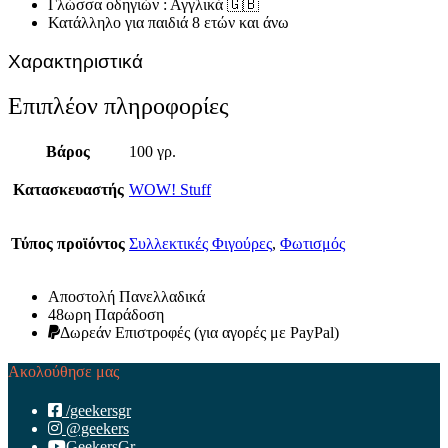
Γλώσσα οδηγιών : Αγγλικά 🇬🇧
Κατάλληλο για παιδιά 8 ετών και άνω
Χαρακτηριστικά
Επιπλέον πληροφορίες
Βάρος
100 γρ.
Κατασκευαστής
WOW! Stuff
Τύπος προϊόντος
Συλλεκτικές Φιγούρες
,
Φωτισμός
Αποστολή Πανελλαδικά
48ωρη Παράδοση
Δωρεάν Eπιστροφές (για αγορές με PayPal)
Ακολούθησε μας
/geekersgr
@geekers
GeekersGr