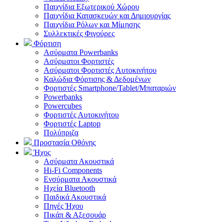
Παιχνίδια Εξωτερικού Χώρου
Παιχνίδια Κατασκευών και Δημιουργίας
Παιχνίδια Ρόλων και Μίμησης
Συλλεκτικές Φιγούρες
Φόρτιση
Ασύρματα Powerbanks
Aσύρματοι Φορτιστές
Ασύρματοι Φορτιστές Αυτοκινήτου
Καλώδια Φόρτισης & Δεδομένων
Φορτιστές Smartphone/Tablet/Μπαταριών
Powerbanks
Powercubes
Φορτιστές Αυτοκινήτου
Φορτιστές Laptop
Πολύπριζα
Προστασία Οθόνης
Ήχος
Ασύρματα Ακουστικά
Hi-Fi Components
Ενσύρματα Ακουστικά
Ηχεία Bluetooth
Παιδικά Ακουστικά
Πηγές Ήχου
Πικάπ & Αξεσουάρ