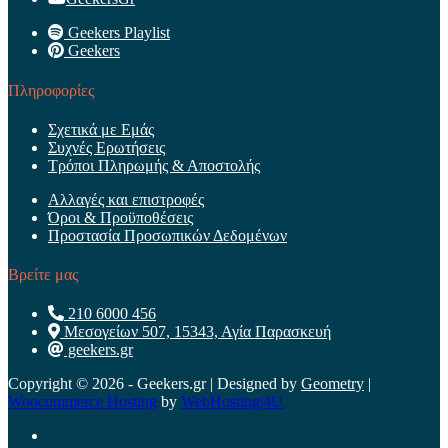
Geekers Playlist
Geekers
Πληροφορίες
Σχετικά με Εμάς
Συχνές Ερωτήσεις
Τρόποι Πληρωμής & Αποστολής
Αλλαγές και επιστροφές
Όροι & Προϋποθέσεις
Προστασία Προσωπικών Δεδομένων
Βρείτε μας
210 6000 456
Μεσογείων 507, 15343, Αγία Παρασκευή
geekers.gr
Copyright © 2026 - Geekers.gr | Designed by
Geometry
|
Woocommerce Hosting
by
WebHosting|4U