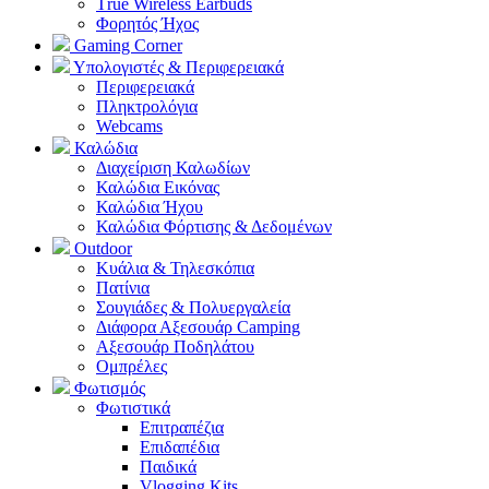
Τrue Wireless Earbuds
Φορητός Ήχος
Gaming Corner
Υπολογιστές & Περιφερειακά
Περιφερειακά
Πληκτρολόγια
Webcams
Καλώδια
Διαχείριση Καλωδίων
Καλώδια Εικόνας
Καλώδια Ήχου
Καλώδια Φόρτισης & Δεδομένων
Outdoor
Κυάλια & Τηλεσκόπια
Πατίνια
Σουγιάδες & Πολυεργαλεία
Διάφορα Αξεσουάρ Camping
Αξεσουάρ Ποδηλάτου
Ομπρέλες
Φωτισμός
Φωτιστικά
Επιτραπέζια
Επιδαπέδια
Παιδικά
Vlogging Kits