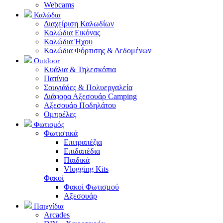
Webcams
Καλώδια
Διαχείριση Καλωδίων
Καλώδια Εικόνας
Καλώδια Ήχου
Καλώδια Φόρτισης & Δεδομένων
Outdoor
Κυάλια & Τηλεσκόπια
Πατίνια
Σουγιάδες & Πολυεργαλεία
Διάφορα Αξεσουάρ Camping
Αξεσουάρ Ποδηλάτου
Ομπρέλες
Φωτισμός
Φωτιστικά
Επιτραπέζια
Επιδαπέδια
Παιδικά
Vlogging Kits
Φακοί
Φακοί Φωτισμού
Αξεσουάρ
Παιχνίδια
Arcades