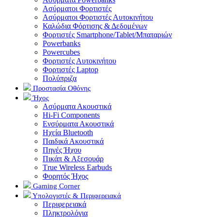
Aσύρματοι Φορτιστές
Ασύρματοι Φορτιστές Αυτοκινήτου
Καλώδια Φόρτισης & Δεδομένων
Φορτιστές Smartphone/Tablet/Μπαταριών
Powerbanks
Powercubes
Φορτιστές Αυτοκινήτου
Φορτιστές Laptop
Πολύπριζα
Προστασία Οθόνης
Ήχος
Ασύρματα Ακουστικά
Hi-Fi Components
Ενσύρματα Ακουστικά
Ηχεία Bluetooth
Παιδικά Ακουστικά
Πηγές Ήχου
Πικάπ & Αξεσουάρ
Τrue Wireless Earbuds
Φορητός Ήχος
Gaming Corner
Υπολογιστές & Περιφερειακά
Περιφερειακά
Πληκτρολόγια