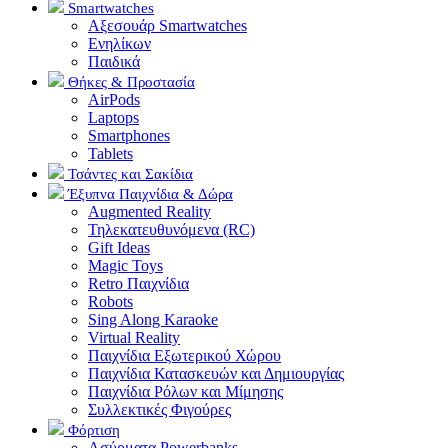
Smartwatches
Αξεσουάρ Smartwatches
Ενηλίκων
Παιδικά
Θήκες & Προστασία
AirPods
Laptops
Smartphones
Tablets
Τσάντες και Σακίδια
Έξυπνα Παιχνίδια & Δώρα
Augmented Reality
Τηλεκατευθυνόμενα (RC)
Gift Ideas
Magic Toys
Retro Παιχνίδια
Robots
Sing Along Karaoke
Virtual Reality
Παιχνίδια Εξωτερικού Χώρου
Παιχνίδια Κατασκευών και Δημιουργίας
Παιχνίδια Ρόλων και Μίμησης
Συλλεκτικές Φιγούρες
Φόρτιση
Ασύρματα Powerbanks