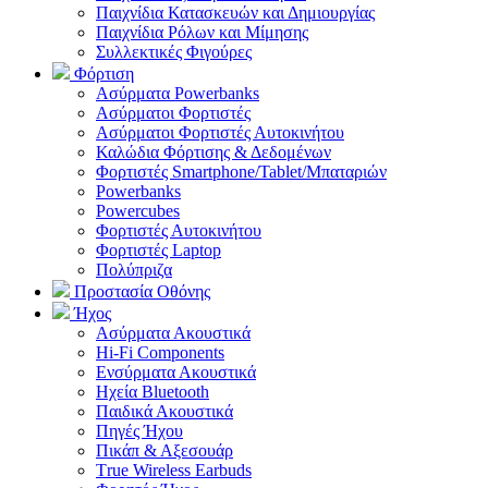
Παιχνίδια Κατασκευών και Δημιουργίας
Παιχνίδια Ρόλων και Μίμησης
Συλλεκτικές Φιγούρες
Φόρτιση
Ασύρματα Powerbanks
Aσύρματοι Φορτιστές
Ασύρματοι Φορτιστές Αυτοκινήτου
Καλώδια Φόρτισης & Δεδομένων
Φορτιστές Smartphone/Tablet/Μπαταριών
Powerbanks
Powercubes
Φορτιστές Αυτοκινήτου
Φορτιστές Laptop
Πολύπριζα
Προστασία Οθόνης
Ήχος
Ασύρματα Ακουστικά
Hi-Fi Components
Ενσύρματα Ακουστικά
Ηχεία Bluetooth
Παιδικά Ακουστικά
Πηγές Ήχου
Πικάπ & Αξεσουάρ
Τrue Wireless Earbuds