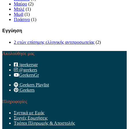
Μαύρο
(2)
Μπλέ
(1)
Μωβ
(1)
Πράσινο
(1)
Εγγύηση
2 ετών επίσημης ελληνικής αντιπροσωπείας
(2)
Ακολούθησε μας
/geekersgr
@geekers
GeekersGr
Geekers Playlist
Geekers
Πληροφορίες
Σχετικά με Εμάς
Συχνές Ερωτήσεις
Τρόποι Πληρωμής & Αποστολής