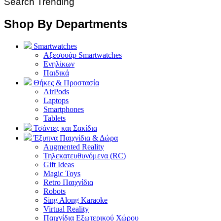
Search Trending
Shop By Departments
Smartwatches
Αξεσουάρ Smartwatches
Ενηλίκων
Παιδικά
Θήκες & Προστασία
AirPods
Laptops
Smartphones
Tablets
Τσάντες και Σακίδια
Έξυπνα Παιχνίδια & Δώρα
Augmented Reality
Τηλεκατευθυνόμενα (RC)
Gift Ideas
Magic Toys
Retro Παιχνίδια
Robots
Sing Along Karaoke
Virtual Reality
Παιχνίδια Εξωτερικού Χώρου