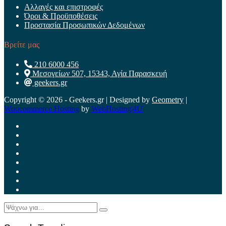
Αλλαγές και επιστροφές
Όροι & Προϋποθέσεις
Προστασία Προσωπικών Δεδομένων
Βρείτε μας
210 6000 456
Μεσογείων 507, 15343, Αγία Παρασκευή
geekers.gr
Copyright © 2026 - Geekers.gr | Designed by
Geometry
|
Woocommerce Hosting
by
WebHosting|4U