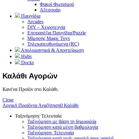
Φακοί Φωτισμού
Αξεσουάρ
Παιχνίδια
Arcades
DIY – Χειροτεχνία
Επιτραπέζια Παιχνίδια/Puzzle
Μίμησης Magic Toys
Τηλεκατευθυνόμενα (RC)
Απολυμαντικά & Αποστείρωση
Hubs
Docks
Καλάθι Αγορών
Κανένα Προϊόν στο Καλάθι.
Close
Αρχική
Προϊόντα
Αναζήτηση
0
Καλάθι
Ταξινόμηση: Τελευταία
Ταξινόμηση με βάση τη δημοφιλία
Ταξινόμηση κατά μέση βαθμολογία
Ταξινόμηση: Τελευταία
Ταξινόμηση κατά τιμή: χαμηλή προς υψηλή