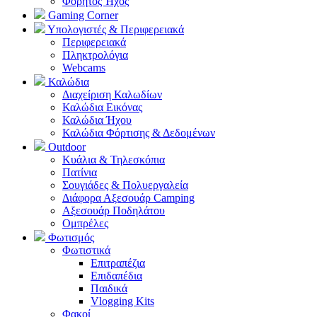
Φορητός Ήχος
Gaming Corner
Υπολογιστές & Περιφερειακά
Περιφερειακά
Πληκτρολόγια
Webcams
Καλώδια
Διαχείριση Καλωδίων
Καλώδια Εικόνας
Καλώδια Ήχου
Καλώδια Φόρτισης & Δεδομένων
Outdoor
Κυάλια & Τηλεσκόπια
Πατίνια
Σουγιάδες & Πολυεργαλεία
Διάφορα Αξεσουάρ Camping
Αξεσουάρ Ποδηλάτου
Ομπρέλες
Φωτισμός
Φωτιστικά
Επιτραπέζια
Επιδαπέδια
Παιδικά
Vlogging Kits
Φακοί