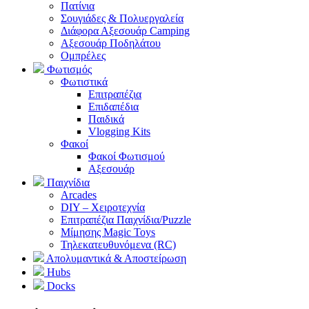
Πατίνια
Σουγιάδες & Πολυεργαλεία
Διάφορα Αξεσουάρ Camping
Αξεσουάρ Ποδηλάτου
Ομπρέλες
Φωτισμός
Φωτιστικά
Επιτραπέζια
Επιδαπέδια
Παιδικά
Vlogging Kits
Φακοί
Φακοί Φωτισμού
Αξεσουάρ
Παιχνίδια
Arcades
DIY – Χειροτεχνία
Επιτραπέζια Παιχνίδια/Puzzle
Μίμησης Magic Toys
Τηλεκατευθυνόμενα (RC)
Απολυμαντικά & Αποστείρωση
Hubs
Docks