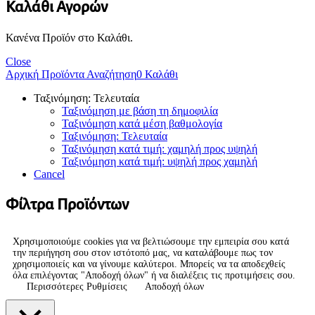
Καλάθι Αγορών
Κανένα Προϊόν στο Καλάθι.
Close
Αρχική
Προϊόντα
Αναζήτηση
0
Καλάθι
Ταξινόμηση: Τελευταία
Ταξινόμηση με βάση τη δημοφιλία
Ταξινόμηση κατά μέση βαθμολογία
Ταξινόμηση: Τελευταία
Ταξινόμηση κατά τιμή: χαμηλή προς υψηλή
Ταξινόμηση κατά τιμή: υψηλή προς χαμηλή
Cancel
Φίλτρα Προϊόντων
Χρησιμοποιούμε cookies για να βελτιώσουμε την εμπειρία σου κατά
την περιήγηση σου στον ιστότοπό μας, να καταλάβουμε πως τον
χρησιμοποιείς και να γίνουμε καλύτεροι. Μπορείς να τα αποδεχθείς
όλα επιλέγοντας "Αποδοχή όλων" ή να διαλέξεις τις προτιμήσεις σου.
Περισσότερες Ρυθμίσεις
Αποδοχή όλων