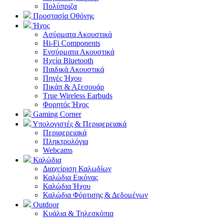
Πολύπριζα
Προστασία Οθόνης
Ήχος
Ασύρματα Ακουστικά
Hi-Fi Components
Ενσύρματα Ακουστικά
Ηχεία Bluetooth
Παιδικά Ακουστικά
Πηγές Ήχου
Πικάπ & Αξεσουάρ
Τrue Wireless Earbuds
Φορητός Ήχος
Gaming Corner
Υπολογιστές & Περιφερειακά
Περιφερειακά
Πληκτρολόγια
Webcams
Καλώδια
Διαχείριση Καλωδίων
Καλώδια Εικόνας
Καλώδια Ήχου
Καλώδια Φόρτισης & Δεδομένων
Outdoor
Κυάλια & Τηλεσκόπια