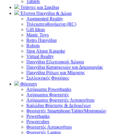
Tablets
Τσάντες και Σακίδια
Έξυπνα Παιχνίδια & Δώρα
Augmented Reality
Τηλεκατευθυνόμενα (RC)
Gift Ideas
Magic Toys
Retro Παιχνίδια
Robots
Sing Along Karaoke
Virtual Reality
Παιχνίδια Εξωτερικού Χώρου
Παιχνίδια Κατασκευών και Δημιουργίας
Παιχνίδια Ρόλων και Μίμησης
Συλλεκτικές Φιγούρες
Φόρτιση
Ασύρματα Powerbanks
Aσύρματοι Φορτιστές
Ασύρματοι Φορτιστές Αυτοκινήτου
Καλώδια Φόρτισης & Δεδομένων
Φορτιστές Smartphone/Tablet/Μπαταριών
Powerbanks
Powercubes
Φορτιστές Αυτοκινήτου
Φορτιστές Laptop