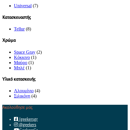
Universal
(7)
Κατασκευαστής
Tellur
(8)
Χρώμα
Space Gray
(2)
Κόκκινο
(1)
Μαύρο
(1)
Μπλέ
(1)
Υλικό κατασκευής
Αλουμίνιο
(4)
Σιλικόνη
(4)
Ακολούθησε μας
/geekersgr
@geekers