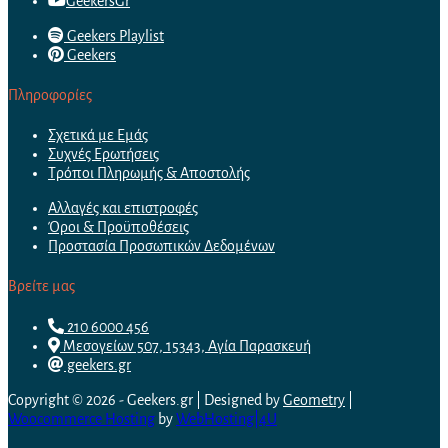
GeekersGr
Geekers Playlist
Geekers
Πληροφορίες
Σχετικά με Εμάς
Συχνές Ερωτήσεις
Τρόποι Πληρωμής & Αποστολής
Αλλαγές και επιστροφές
Όροι & Προϋποθέσεις
Προστασία Προσωπικών Δεδομένων
Βρείτε μας
210 6000 456
Μεσογείων 507, 15343, Αγία Παρασκευή
geekers.gr
Copyright © 2026 - Geekers.gr | Designed by
Geometry
|
Woocommerce Hosting
by
WebHosting|4U