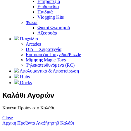
Επιτραπέζια
Επιδαπέδια
Παιδικά
Vlogging Kits
Φακοί
Φακοί Φωτισμού
Αξεσουάρ
Παιχνίδια
Arcades
DIY – Χειροτεχνία
Επιτραπέζια Παιχνίδια/Puzzle
Μίμησης Magic Toys
Τηλεκατευθυνόμενα (RC)
Απολυμαντικά & Αποστείρωση
Hubs
Docks
Καλάθι Αγορών
Κανένα Προϊόν στο Καλάθι.
Close
Αρχική
Προϊόντα
Αναζήτηση
0
Καλάθι