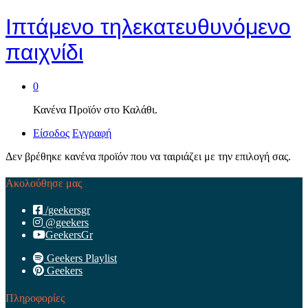
Ιπτάμενο τηλεκατευθυνόμενο
παιχνίδι
0
Κανένα Προϊόν στο Καλάθι.
Είσοδος
Εγγραφή
Δεν βρέθηκε κανένα προϊόν που να ταιριάζει με την επιλογή σας.
Ακολούθησε μας
/geekersgr
@geekers
GeekersGr
Geekers Playlist
Geekers
Πληροφορίες