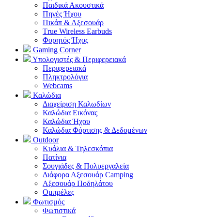
Παιδικά Ακουστικά
Πηγές Ήχου
Πικάπ & Αξεσουάρ
Τrue Wireless Earbuds
Φορητός Ήχος
Gaming Corner
Υπολογιστές & Περιφερειακά
Περιφερειακά
Πληκτρολόγια
Webcams
Καλώδια
Διαχείριση Καλωδίων
Καλώδια Εικόνας
Καλώδια Ήχου
Καλώδια Φόρτισης & Δεδομένων
Outdoor
Κυάλια & Τηλεσκόπια
Πατίνια
Σουγιάδες & Πολυεργαλεία
Διάφορα Αξεσουάρ Camping
Αξεσουάρ Ποδηλάτου
Ομπρέλες
Φωτισμός
Φωτιστικά