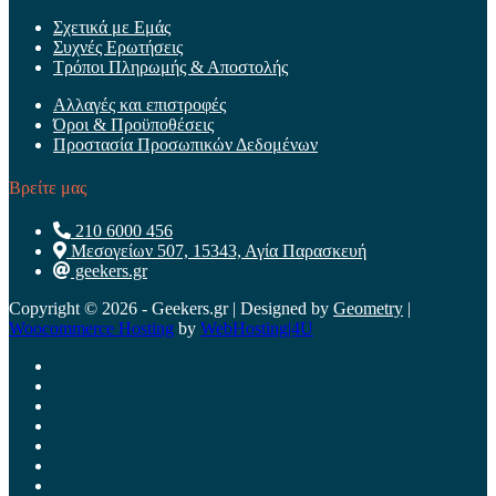
Σχετικά με Εμάς
Συχνές Ερωτήσεις
Τρόποι Πληρωμής & Αποστολής
Αλλαγές και επιστροφές
Όροι & Προϋποθέσεις
Προστασία Προσωπικών Δεδομένων
Βρείτε μας
210 6000 456
Μεσογείων 507, 15343, Αγία Παρασκευή
geekers.gr
Copyright © 2026 - Geekers.gr | Designed by
Geometry
|
Woocommerce Hosting
by
WebHosting|4U