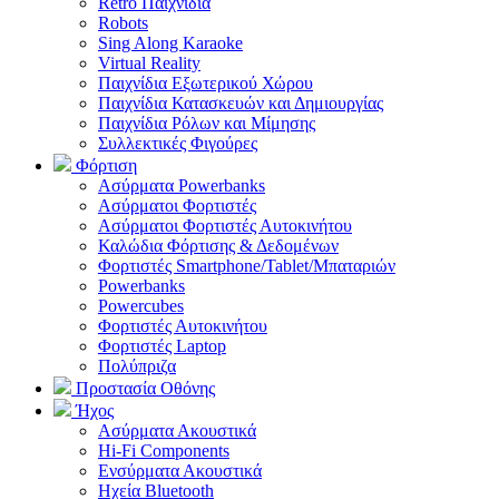
Retro Παιχνίδια
Robots
Sing Along Karaoke
Virtual Reality
Παιχνίδια Εξωτερικού Χώρου
Παιχνίδια Κατασκευών και Δημιουργίας
Παιχνίδια Ρόλων και Μίμησης
Συλλεκτικές Φιγούρες
Φόρτιση
Ασύρματα Powerbanks
Aσύρματοι Φορτιστές
Ασύρματοι Φορτιστές Αυτοκινήτου
Καλώδια Φόρτισης & Δεδομένων
Φορτιστές Smartphone/Tablet/Μπαταριών
Powerbanks
Powercubes
Φορτιστές Αυτοκινήτου
Φορτιστές Laptop
Πολύπριζα
Προστασία Οθόνης
Ήχος
Ασύρματα Ακουστικά
Hi-Fi Components
Ενσύρματα Ακουστικά
Ηχεία Bluetooth