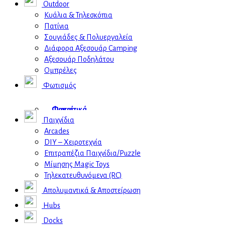
Outdoor
Κυάλια & Τηλεσκόπια
Πατίνια
Σουγιάδες & Πολυεργαλεία
Διάφορα Αξεσουάρ Camping
Αξεσουάρ Ποδηλάτου
Ομπρέλες
Φωτισμός
Φωτιστικά
Φακοί
Παιχνίδια
Επιτραπέζια
Φακοί Φωτισμού
Arcades
Επιδαπέδια
Αξεσουάρ
DIY – Χειροτεχνία
Παιδικά
Επιτραπέζια Παιχνίδια/Puzzle
Vlogging Kits
Μίμησης Magic Toys
Τηλεκατευθυνόμενα (RC)
Απολυμαντικά & Αποστείρωση
Hubs
Docks