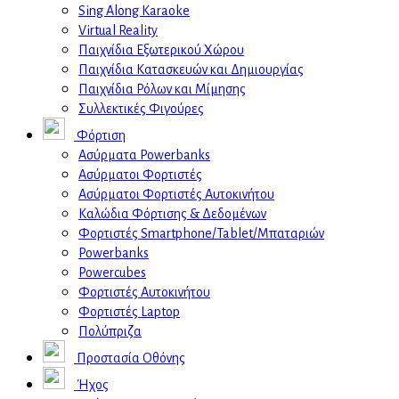
Sing Along Karaoke
Virtual Reality
Παιχνίδια Εξωτερικού Χώρου
Παιχνίδια Κατασκευών και Δημιουργίας
Παιχνίδια Ρόλων και Μίμησης
Συλλεκτικές Φιγούρες
Φόρτιση
Ασύρματα Powerbanks
Aσύρματοι Φορτιστές
Ασύρματοι Φορτιστές Αυτοκινήτου
Καλώδια Φόρτισης & Δεδομένων
Φορτιστές Smartphone/Tablet/Μπαταριών
Powerbanks
Powercubes
Φορτιστές Αυτοκινήτου
Φορτιστές Laptop
Πολύπριζα
Προστασία Οθόνης
Ήχος