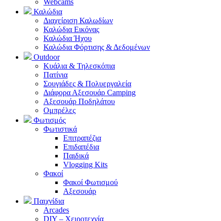
Webcams
Καλώδια
Διαχείριση Καλωδίων
Καλώδια Εικόνας
Καλώδια Ήχου
Καλώδια Φόρτισης & Δεδομένων
Outdoor
Κυάλια & Τηλεσκόπια
Πατίνια
Σουγιάδες & Πολυεργαλεία
Διάφορα Αξεσουάρ Camping
Αξεσουάρ Ποδηλάτου
Ομπρέλες
Φωτισμός
Φωτιστικά
Επιτραπέζια
Επιδαπέδια
Παιδικά
Vlogging Kits
Φακοί
Φακοί Φωτισμού
Αξεσουάρ
Παιχνίδια
Arcades
DIY – Χειροτεχνία