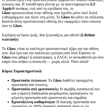
γνώσεις πια. Η τοποθέτηση γίνεται με τα πατενταρισμένα
EZ
Apply
®
αυτάκια, ενώ από τη σχεδίαση του, το
Glass
προσκολλάται στην οθόνης σου σχεδόν μόνο του! Απλά
ευθυγράμμισε και πίεσε στη μέση. Το
Glass
θα κάνει τα υπόλοιπα.
Κανένα άλλη προστατευτικό οθόνης δεν εφαρμόζει τόσο εύκολα
όσο το
Glass
.
Εγγύηση εφ’όρου ζωής. Και ξεγνοιάζεις για πάντα!
(
Lifetime
warranty)
Το
Glass
, είναι το καλύτερο προστατευτικό τζάμι για την οθόνη
σου. Και έχει και την καλύτερη εγγύηση από όλα! Εφόσον το
Glass
σου φθαρεί ή καταστραφεί, η ZAGG το αντικαθιστά για όσο
καιρό σου ανήκει η συσκευή — χωρίς αλλά. Τόσο απλά!
Κύρια Χαρακτηριστικά:
Προστασία πτώσεων:
Το
Glass
διαθέτει προηγμένη
προστασία από πτώσεις.
Προστασία από γρατσουνιές:
Η ακριβής κατασκευή του
και η άριστη διαδικασία φινιρίσματος προσφέρουν τη
μέγιστη προστασία από γρατσουνιές και σημάδια
Κρυστάλλινη καθαρότητα:
Η διαυγής προστασία που
προσφέρει το 100% διαφανές tempered glass με τα