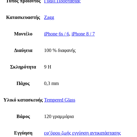
Τύπος προϊόντος
Γυαλί Προστασίας
Κατασκευαστής
Zagg
Μοντέλο
iPhone 6s / 6
,
iPhone 8 / 7
Διαύγεια
100 % διαφανής
Σκληρότητα
9 H
Πάχος
0,3 mm
Υλικό κατασκευής
Tempered Glass
Βάρος
120 γραμμάρια
Εγγύηση
εφ’όρου ζωής εγγύηση αντικατάστασης