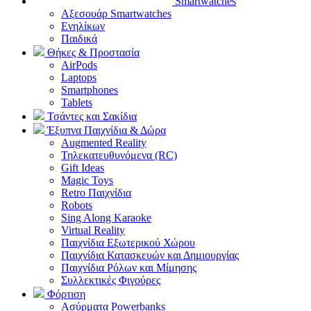
Smartwatches
Αξεσουάρ Smartwatches
Ενηλίκων
Παιδικά
Θήκες & Προστασία
AirPods
Laptops
Smartphones
Tablets
Τσάντες και Σακίδια
Έξυπνα Παιχνίδια & Δώρα
Augmented Reality
Τηλεκατευθυνόμενα (RC)
Gift Ideas
Magic Toys
Retro Παιχνίδια
Robots
Sing Along Karaoke
Virtual Reality
Παιχνίδια Εξωτερικού Χώρου
Παιχνίδια Κατασκευών και Δημιουργίας
Παιχνίδια Ρόλων και Μίμησης
Συλλεκτικές Φιγούρες
Φόρτιση
Ασύρματα Powerbanks