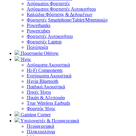
Aσύρματοι Φορτιστές
Ασύρματοι Φορτιστές Αυτοκινήτου
Καλώδια Φόρτισης & Δεδομένων
Φορτιστές Smartphone/Tablet/Μπαταριών
Powerbanks
Powercubes
Φορτιστές Αυτοκινήτου
Φορτιστές Laptop
Πολύπριζα
Προστασία Οθόνης
Ήχος
Ασύρματα Ακουστικά
Hi-Fi Components
Ενσύρματα Ακουστικά
Ηχεία Bluetooth
Παιδικά Ακουστικά
Πηγές Ήχου
Πικάπ & Αξεσουάρ
Τrue Wireless Earbuds
Φορητός Ήχος
Gaming Corner
Υπολογιστές & Περιφερειακά
Περιφερειακά
Πληκτρολόγια