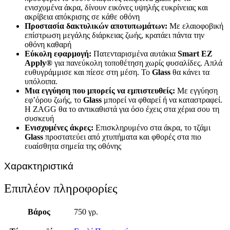
ενισχυμένα άκρα, δίνουν εικόνες υψηλής ευκρίνειας και
ακρίβεια απόκρισης σε κάθε οθόνη
Προστασία δακτυλικών αποτυπωμάτων:
Με ελαιοφοβική
επίστρωση μεγάλης διάρκειας ζωής, κρατάει πάντα την
οθόνη καθαρή
Εύκολη εφαρμογή:
Πατενταρισμένα αυτάκια
Smart
EZ
Apply
®
για πανεύκολη τοποθέτηση χωρίς φυσαλίδες. Απλά
ευθυγράμμισε και πίεσε στη μέση. Το
Glass
θα κάνει τα
υπόλοιπα.
Μια εγγύηση που μπορείς να εμπιστευθείς:
Με εγγύηση
εφ’όρου ζωής, το
Glass
μπορεί να φθαρεί ή να καταστραφεί.
Η ZAGG θα το αντικαθιστά για όσο έχεις στα χέρια σου τη
συσκευή
Ενισχυμένες άκρες:
Επισκληρυμένο στα άκρα, το τζάμι
Glass
προστατεύει από χτυπήματα και φθορές στα πιο
ευαίσθητα σημεία της οθόνης
Χαρακτηριστικά
Επιπλέον πληροφορίες
Βάρος
750 γρ.