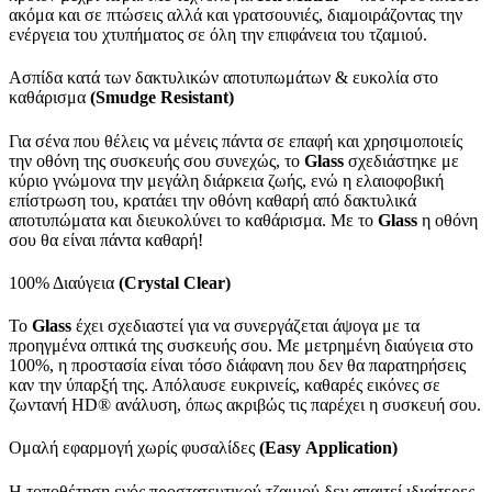
ακόμα και σε πτώσεις αλλά και γρατσουνιές, διαμοιράζοντας την
ενέργεια του χτυπήματος σε όλη την επιφάνεια του τζαμιού.
Ασπίδα κατά των δακτυλικών αποτυπωμάτων & ευκολία στο
καθάρισμα
(
Smudge
Resistant
)
Για σένα που θέλεις να μένεις πάντα σε επαφή και χρησιμοποιείς
την οθόνη της συσκευής σου συνεχώς, το
Glass
σχεδιάστηκε με
κύριο γνώμονα την μεγάλη διάρκεια ζωής, ενώ η ελαιοφοβική
επίστρωση του, κρατάει την οθόνη καθαρή από δακτυλικά
αποτυπώματα και διευκολύνει το καθάρισμα. Με το
Glass
η οθόνη
σου θα είναι πάντα καθαρή!
100% Διαύγεια
(Crystal Clear)
Το
Glass
έχει σχεδιαστεί για να συνεργάζεται άψογα με τα
προηγμένα οπτικά της συσκευής σου. Με μετρημένη διαύγεια στο
100%, η προστασία είναι τόσο διάφανη που δεν θα παρατηρήσεις
καν την ύπαρξή της. Απόλαυσε ευκρινείς, καθαρές εικόνες σε
ζωντανή HD® ανάλυση, όπως ακριβώς τις παρέχει η συσκευή σου.
Ομαλή εφαρμογή χωρίς φυσαλίδες
(
Easy
Application
)
Η τοποθέτηση ενός προστατευτικού τζαμιού δεν απαιτεί ιδιαίτερες