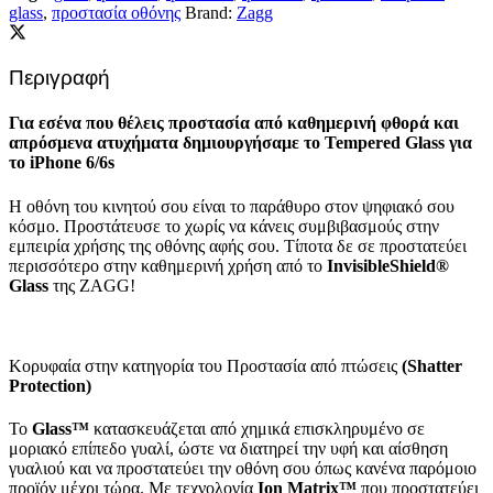
glass
,
προστασία οθόνης
Brand:
Zagg
Περιγραφή
Για εσένα που θέλεις προστασία από καθημερινή φθορά και
απρόσμενα ατυχήματα δημιουργήσαμε το Tempered Glass για
το iPhone 6/6s
Η οθόνη του κινητού σου είναι το παράθυρο στον ψηφιακό σου
κόσμο. Προστάτευσε το χωρίς να κάνεις συμβιβασμούς στην
εμπειρία χρήσης της οθόνης αφής σου. Τίποτα δε σε προστατεύει
περισσότερο στην καθημερινή χρήση από το
InvisibleShield®
Glass
της ZAGG!
Κορυφαία στην κατηγορία του Προστασία από πτώσεις
(
Shatter
Protection
)
Το
Glass
™
κατασκευάζεται από χημικά επισκληρυμένο σε
μοριακό επίπεδο γυαλί, ώστε να διατηρεί την υφή και αίσθηση
γυαλιού και να προστατεύει την οθόνη σου όπως κανένα παρόμοιο
προϊόν μέχρι τώρα. Με τεχνολογία
Ion
Matrix
™
που προστατεύει