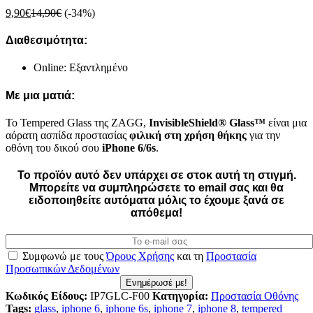
9,90
€
14,90
€
(-34%)
Διαθεσιμότητα:
Online: Εξαντλημένο
Με μια ματιά:
Το Tempered Glass της ZAGG,
InvisibleShield
®
Glass
™
είναι μια
αόρατη ασπίδα προστασίας
φιλική στη χρήση θήκης
για την
οθόνη του δικού σου
iPhone 6/6s
.
Το προϊόν αυτό δεν υπάρχει σε στοκ αυτή τη στιγμή.
Mπορείτε να συμπληρώσετε το email σας και θα
ειδοποιηθείτε αυτόματα μόλις το έχουμε ξανά σε
απόθεμα!
Συμφωνώ με τους
Όρους Χρήσης
και τη
Προστασία
Προσωπικών Δεδομένων
Ενημέρωσέ με!
Κωδικός Είδους:
IP7GLC-F00
Κατηγορία:
Προστασία Οθόνης
Tags:
glass
,
iphone 6
,
iphone 6s
,
iphone 7
,
iphone 8
,
tempered