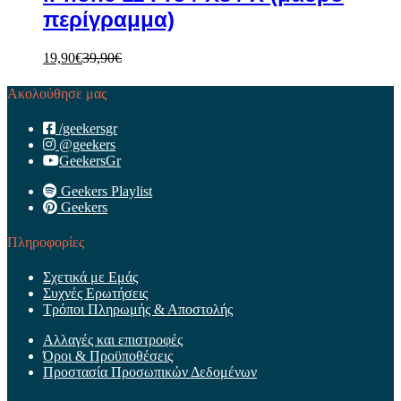
περίγραμμα)
19,90
€
39,90
€
Ακολούθησε μας
/geekersgr
@geekers
GeekersGr
Geekers Playlist
Geekers
Πληροφορίες
Σχετικά με Εμάς
Συχνές Ερωτήσεις
Τρόποι Πληρωμής & Αποστολής
Αλλαγές και επιστροφές
Όροι & Προϋποθέσεις
Προστασία Προσωπικών Δεδομένων