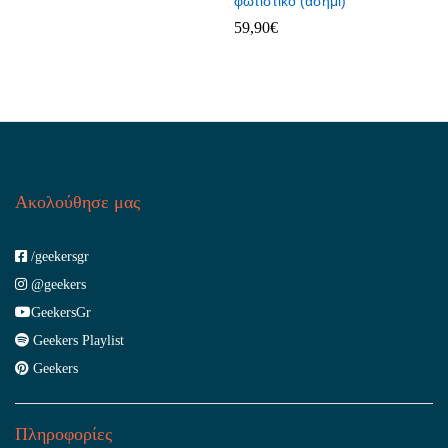
φωτιστικό (ασημί)
59,90
€
Ακολούθησε μας
/geekersgr
@geekers
GeekersGr
Geekers Playlist
Geekers
Πληροφορίες