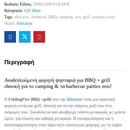
Κωδικός Είδους:
DH0111BK/FOLDFR
Κατηγορία:
Gift Ideas
Tags:
allocacoc
,
barbecue
,
BBQ
,
camping
,
eco
,
grill
,
φορητή εστία
Brand:
Allocacoc
Περιγραφή
Αναδιπλούμενη φορητή ψησταριά για BBQ + grill
ιδανική για το camping & τα barbecue parties σου!
Η
FoldingFire |BBQ +grill|
από την
Allocacoc
είναι μια πρακτική
φορητή εστία και grill, ιδανική για να την παίρνεις μαζί σου στις
εκδρομές σου. Συνοδεύεται από αδιάβροχη τσάντα μεταφοράς με ιμάντα
ώμου, για εύκολη και καθαρή μεταφορά. Η συναρμολόγηση και η
αποσυναρμολόγηση είναι πάρα πολύ εύκολη και γρήγορη, με τη σχάρα