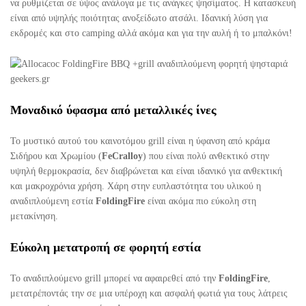
να ρυθμίζεται σε ύψος ανάλογα με τις ανάγκες ψησίματος. Η κατασκευή
είναι από υψηλής ποιότητας ανοξείδωτο ατσάλι. Ιδανική λύση για
εκδρομές και στο camping αλλά ακόμα και για την αυλή ή το μπαλκόνι!
Μοναδικό ύφασμα από μεταλλικές ίνες
Το μυστικό αυτού του καινοτόμου grill είναι η ύφανση από κράμα
Σιδήρου και Χρωμίου (
FeCralloy
) που είναι πολύ ανθεκτικό στην
υψηλή θερμοκρασία, δεν διαβρώνεται και είναι ιδανικό για ανθεκτική
και μακροχρόνια χρήση. Χάρη στην ευπλαστότητα του υλικού η
αναδιπλούμενη εστία
FoldingFire
είναι ακόμα πιο εύκολη στη
μετακίνηση.
Εύκολη μετατροπή σε φορητή εστία
Το αναδιπλούμενο grill μπορεί να αφαιρεθεί από την
FoldingFire
,
μετατρέποντάς την σε μια υπέροχη και ασφαλή φωτιά για τους λάτρεις