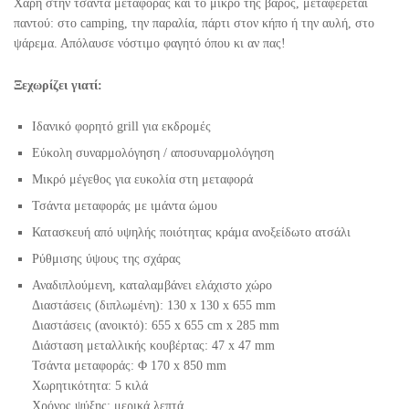
Χάρη στην τσάντα μεταφοράς και το μικρό της βάρος, μεταφέρεται
παντού: στο camping, την παραλία, πάρτι στον κήπο ή την αυλή, στο
ψάρεμα. Απόλαυσε νόστιμο φαγητό όπου κι αν πας!
Ξεχωρίζει γιατί:
Ιδανικό φορητό grill για εκδρομές
Εύκολη συναρμολόγηση / αποσυναρμολόγηση
Μικρό μέγεθος για ευκολία στη μεταφορά
Τσάντα μεταφοράς με ιμάντα ώμου
Κατασκευή από υψηλής ποιότητας κράμα ανοξείδωτο ατσάλι
Ρύθμισης ύψους της σχάρας
Αναδιπλούμενη, καταλαμβάνει ελάχιστο χώρο
Διαστάσεις (διπλωμένη): 130 x 130 x 655 mm
Διαστάσεις (ανοικτό): 655 x 655 cm x 285 mm
Διάσταση μεταλλικής κουβέρτας: 47 x 47 mm
Τσάντα μεταφοράς: Φ 170 x 850 mm
Χωρητικότητα: 5 κιλά
Χρόνος ψύξης: μερικά λεπτά