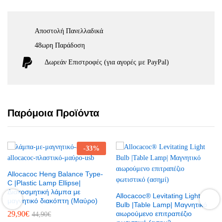
Αποστολή Πανελλαδικά
48ωρη Παράδοση
Δωρεάν Eπιστροφές (για αγορές με PayPal)
Παρόμοια Προϊόντα
-
33
%
Allocacoc Heng Balance Type-
C |Plastic Lamp Ellipse|
Διακοσμητική λάμπα με
Allocacoc® Levitating Light
μαγνητικό διακόπτη (Μαύρο)
Bulb |Table Lamp| Μαγνητικό
29,90
€
αιωρούμενο επιτραπέζιο
44,90
€