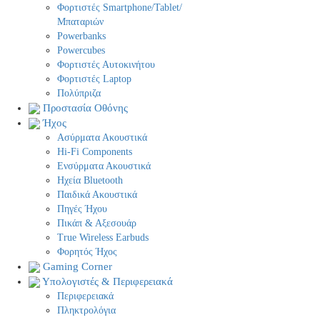
Φορτιστές Smartphone/Tablet/
Μπαταριών
Powerbanks
Powercubes
Φορτιστές Αυτοκινήτου
Φορτιστές Laptop
Πολύπριζα
Προστασία Οθόνης
Ήχος
Ασύρματα Ακουστικά
Hi-Fi Components
Ενσύρματα Ακουστικά
Ηχεία Bluetooth
Παιδικά Ακουστικά
Πηγές Ήχου
Πικάπ & Αξεσουάρ
Τrue Wireless Earbuds
Φορητός Ήχος
Gaming Corner
Υπολογιστές & Περιφερειακά
Περιφερειακά
Πληκτρολόγια