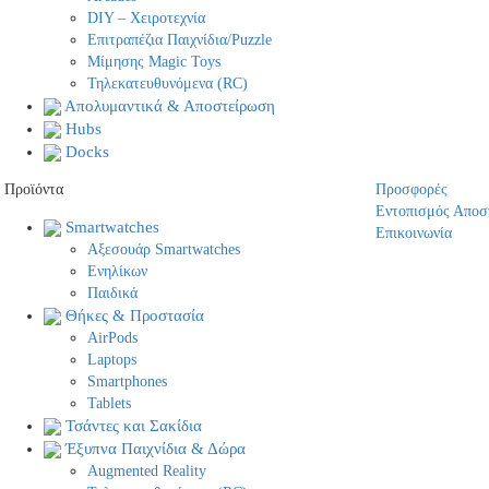
DIY – Χειροτεχνία
Επιτραπέζια Παιχνίδια/Puzzle
Μίμησης Magic Toys
Τηλεκατευθυνόμενα (RC)
Απολυμαντικά & Αποστείρωση
Hubs
Docks
Προϊόντα
Προσφορές
Εντοπισμός Αποσ
Smartwatches
Επικοινωνία
Αξεσουάρ Smartwatches
Ενηλίκων
Παιδικά
Θήκες & Προστασία
AirPods
Laptops
Smartphones
Tablets
Τσάντες και Σακίδια
Έξυπνα Παιχνίδια & Δώρα
Augmented Reality