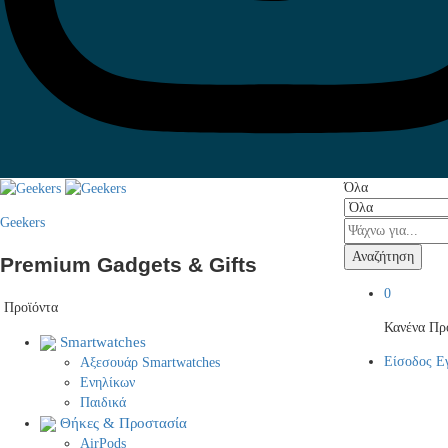
Όλα
Geekers
Αναζήτηση
Premium Gadgets & Gifts
0
Προϊόντα
Κανένα Προ
Smartwatches
Είσοδος
Ε
Αξεσουάρ Smartwatches
Ενηλίκων
Παιδικά
Θήκες & Προστασία
AirPods