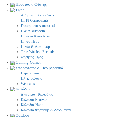
Προστασία Οθόνης
Ήχος
Ασύρματα Ακουστικά
Hi-Fi Components
Ενσύρματα Ακουστικά
Ηχεία Bluetooth
Παιδικά Ακουστικά
Πηγές Ήχου
Πικάπ & Αξεσουάρ
Τrue Wireless Earbuds
Φορητός Ήχος
Gaming Corner
Υπολογιστές & Περιφερειακά
Περιφερειακά
Πληκτρολόγια
Webcams
Καλώδια
Διαχείριση Καλωδίων
Καλώδια Εικόνας
Καλώδια Ήχου
Καλώδια Φόρτισης & Δεδομένων
Outdoor