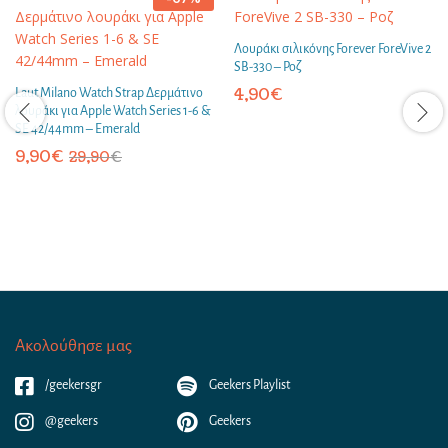
Λουράκι σιλικόνης Forever ForeVive 2
SB-330 – Ροζ
4,90
€
Laut Milano Watch Strap Δερμάτινο
λουράκι για Apple Watch Series 1-6 &
SE 42/44mm – Emerald
9,90
€
29,90
€
Ακολούθησε μας
/geekersgr
Geekers Playlist
@geekers
Geekers