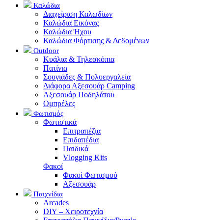
Καλώδια
Διαχείριση Καλωδίων
Καλώδια Εικόνας
Καλώδια Ήχου
Καλώδια Φόρτισης & Δεδομένων
Outdoor
Κυάλια & Τηλεσκόπια
Πατίνια
Σουγιάδες & Πολυεργαλεία
Διάφορα Αξεσουάρ Camping
Αξεσουάρ Ποδηλάτου
Ομπρέλες
Φωτισμός
Φωτιστικά
Επιτραπέζια
Επιδαπέδια
Παιδικά
Vlogging Kits
Φακοί
Φακοί Φωτισμού
Αξεσουάρ
Παιχνίδια
Arcades
DIY – Χειροτεχνία