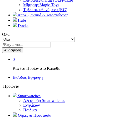
Επιτραπέζια Παιχνίδια/Puzzle
Μίμησης Magic Toys
Τηλεκατευθυνόμενα (RC)
Απολυμαντικά & Αποστείρωση
Hubs
Docks
Όλα
Αναζήτηση
0
Κανένα Προϊόν στο Καλάθι.
Είσοδος
Εγγραφή
Προϊόντα
Smartwatches
Αξεσουάρ Smartwatches
Ενηλίκων
Παιδικά
Θήκες & Προστασία