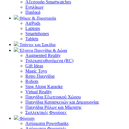
Αξεσουάρ Smartwatches
Ενηλίκων
Παιδικά
Θήκες & Προστασία
AirPods
Laptops
Smartphones
Tablets
Τσάντες και Σακίδια
Έξυπνα Παιχνίδια & Δώρα
Augmented Reality
Τηλεκατευθυνόμενα (RC)
Gift Ideas
Magic Toys
Retro Παιχνίδια
Robots
Sing Along Karaoke
Virtual Reality
Παιχνίδια Εξωτερικού Χώρου
Παιχνίδια Κατασκευών και Δημιουργίας
Παιχνίδια Ρόλων και Μίμησης
Συλλεκτικές Φιγούρες
Φόρτιση
Ασύρματα Powerbanks
Aσύρματοι Φορτιστές