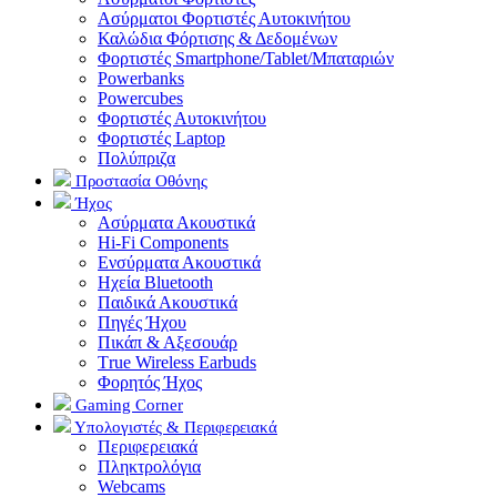
Ασύρματοι Φορτιστές Αυτοκινήτου
Καλώδια Φόρτισης & Δεδομένων
Φορτιστές Smartphone/Tablet/Μπαταριών
Powerbanks
Powercubes
Φορτιστές Αυτοκινήτου
Φορτιστές Laptop
Πολύπριζα
Προστασία Οθόνης
Ήχος
Ασύρματα Ακουστικά
Hi-Fi Components
Ενσύρματα Ακουστικά
Ηχεία Bluetooth
Παιδικά Ακουστικά
Πηγές Ήχου
Πικάπ & Αξεσουάρ
Τrue Wireless Earbuds
Φορητός Ήχος
Gaming Corner
Υπολογιστές & Περιφερειακά
Περιφερειακά
Πληκτρολόγια
Webcams