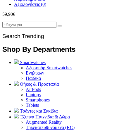
Αξιολογήσεις (0)
59,90
€
Search Trending
Shop By Departments
Smartwatches
Αξεσουάρ Smartwatches
Ενηλίκων
Παιδικά
Θήκες & Προστασία
AirPods
Laptops
Smartphones
Tablets
Τσάντες και Σακίδια
Έξυπνα Παιχνίδια & Δώρα
Augmented Reality
Τηλεκατευθυνόμενα (RC)