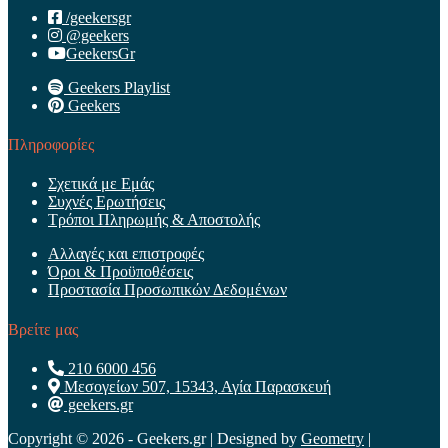
/geekersgr
@geekers
GeekersGr
Geekers Playlist
Geekers
Πληροφορίες
Σχετικά με Εμάς
Συχνές Ερωτήσεις
Τρόποι Πληρωμής & Αποστολής
Αλλαγές και επιστροφές
Όροι & Προϋποθέσεις
Προστασία Προσωπικών Δεδομένων
Βρείτε μας
210 6000 456
Μεσογείων 507, 15343, Αγία Παρασκευή
geekers.gr
Copyright © 2026 - Geekers.gr | Designed by
Geometry
|