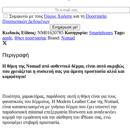
Συμφωνώ με τους
Όρους Χρήσης
και τη
Προστασία
Προσωπικών Δεδομένων
Ενημέρωσέ με!
Κωδικός Είδους:
NM01620785
Κατηγορία:
Smartphones
Tags:
apple
,
θήκη προστασίας
Brand:
Nomad
Περιγραφή
Η θήκη της Nomad από αυθεντικό δέρμα, είναι αυτό ακριβώς
που χρειάζεται η συσκευή σας για άμεση προστασία αλλά και
κομψότητα!
Ποιότητα, χαρακτήρας, παράδοση: αυτή η θήκη είναι για τους
φανατικούς του δέρματος. Η Modern Leather Case της Nomad,
είναι κατασκευασμένη με γνήσιιο δέρμα που έχει υποστεί την
παραδοσιακή minimal επεξεργασία Horween και αναδεικνύει
κομψά την εμφάνιση και την αίσθηση του iPhone σας, ενώ
προσφέρει στιβαρή προστασία.