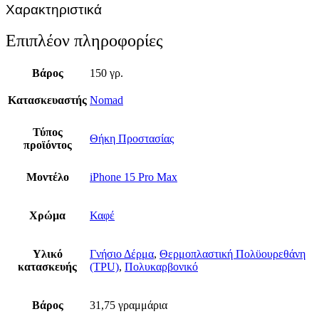
Χαρακτηριστικά
Επιπλέον πληροφορίες
Βάρος
150 γρ.
Κατασκευαστής
Nomad
Τύπος
Θήκη Προστασίας
προϊόντος
Μοντέλο
iPhone 15 Pro Max
Χρώμα
Καφέ
Υλικό
Γνήσιο Δέρμα
,
Θερμοπλαστική Πολϋουρεθάνη
κατασκευής
(TPU)
,
Πολυκαρβονικό
Βάρος
31,75 γραμμάρια