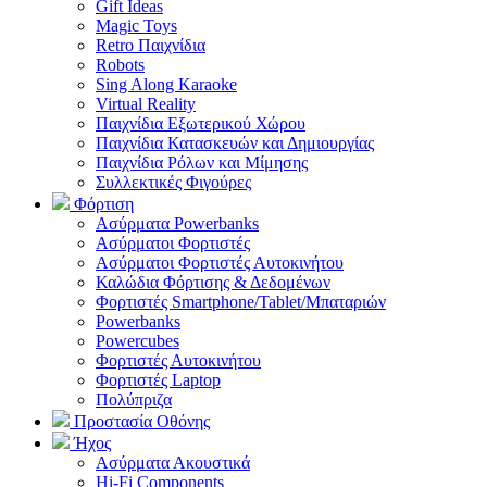
Gift Ideas
Magic Toys
Retro Παιχνίδια
Robots
Sing Along Karaoke
Virtual Reality
Παιχνίδια Εξωτερικού Χώρου
Παιχνίδια Κατασκευών και Δημιουργίας
Παιχνίδια Ρόλων και Μίμησης
Συλλεκτικές Φιγούρες
Φόρτιση
Ασύρματα Powerbanks
Aσύρματοι Φορτιστές
Ασύρματοι Φορτιστές Αυτοκινήτου
Καλώδια Φόρτισης & Δεδομένων
Φορτιστές Smartphone/Tablet/Μπαταριών
Powerbanks
Powercubes
Φορτιστές Αυτοκινήτου
Φορτιστές Laptop
Πολύπριζα
Προστασία Οθόνης
Ήχος
Ασύρματα Ακουστικά
Hi-Fi Components