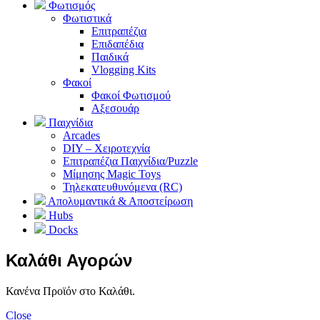
Φωτισμός
Φωτιστικά
Επιτραπέζια
Επιδαπέδια
Παιδικά
Vlogging Kits
Φακοί
Φακοί Φωτισμού
Αξεσουάρ
Παιχνίδια
Arcades
DIY – Χειροτεχνία
Επιτραπέζια Παιχνίδια/Puzzle
Μίμησης Magic Toys
Τηλεκατευθυνόμενα (RC)
Απολυμαντικά & Αποστείρωση
Hubs
Docks
Καλάθι Αγορών
Κανένα Προϊόν στο Καλάθι.
Close