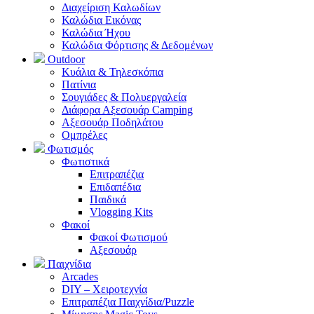
Διαχείριση Καλωδίων
Καλώδια Εικόνας
Καλώδια Ήχου
Καλώδια Φόρτισης & Δεδομένων
Outdoor
Κυάλια & Τηλεσκόπια
Πατίνια
Σουγιάδες & Πολυεργαλεία
Διάφορα Αξεσουάρ Camping
Αξεσουάρ Ποδηλάτου
Ομπρέλες
Φωτισμός
Φωτιστικά
Επιτραπέζια
Επιδαπέδια
Παιδικά
Vlogging Kits
Φακοί
Φακοί Φωτισμού
Αξεσουάρ
Παιχνίδια
Arcades
DIY – Χειροτεχνία
Επιτραπέζια Παιχνίδια/Puzzle