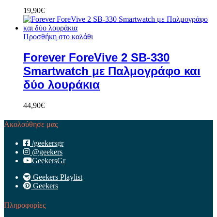
19,90
€
Προσθήκη στο καλάθι
Forever ForeVive 2 SB-330
Smartwatch με Παλμογράφο και
δύο λουράκια
44,90
€
Ακολούθησε μας
/geekersgr
@geekers
GeekersGr
Geekers Playlist
Geekers
Πληροφορίες