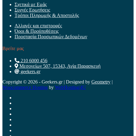
Σχετικά με Εμάς
Συχνές Ερωτήσεις
Τρόποι Πληρωμής & Αποστολής
Αλλαγές και επιστροφές
Όροι & Προϋποθέσεις
Προστασία Προσωπικών Δεδομένων
Βρείτε μας
210 6000 456
Μεσογείων 507, 15343, Αγία Παρασκευή
geekers.gr
Copyright © 2026 - Geekers.gr | Designed by
Geometry
|
Woocommerce Hosting
by
WebHosting|4U