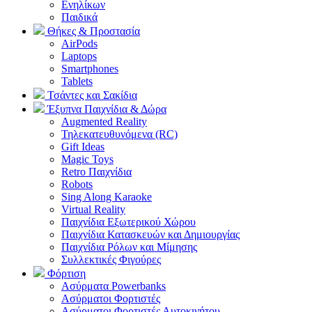
Ενηλίκων
Παιδικά
Θήκες & Προστασία
AirPods
Laptops
Smartphones
Tablets
Τσάντες και Σακίδια
Έξυπνα Παιχνίδια & Δώρα
Augmented Reality
Τηλεκατευθυνόμενα (RC)
Gift Ideas
Magic Toys
Retro Παιχνίδια
Robots
Sing Along Karaoke
Virtual Reality
Παιχνίδια Εξωτερικού Χώρου
Παιχνίδια Κατασκευών και Δημιουργίας
Παιχνίδια Ρόλων και Μίμησης
Συλλεκτικές Φιγούρες
Φόρτιση
Ασύρματα Powerbanks
Aσύρματοι Φορτιστές
Ασύρματοι Φορτιστές Αυτοκινήτου