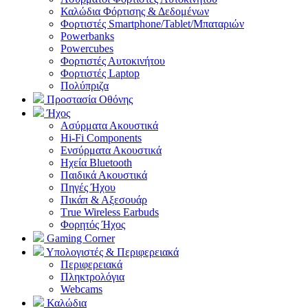
Καλώδια Φόρτισης & Δεδομένων
Φορτιστές Smartphone/Tablet/Μπαταριών
Powerbanks
Powercubes
Φορτιστές Αυτοκινήτου
Φορτιστές Laptop
Πολύπριζα
Προστασία Οθόνης
Ήχος
Ασύρματα Ακουστικά
Hi-Fi Components
Ενσύρματα Ακουστικά
Ηχεία Bluetooth
Παιδικά Ακουστικά
Πηγές Ήχου
Πικάπ & Αξεσουάρ
Τrue Wireless Earbuds
Φορητός Ήχος
Gaming Corner
Υπολογιστές & Περιφερειακά
Περιφερειακά
Πληκτρολόγια
Webcams
Καλώδια