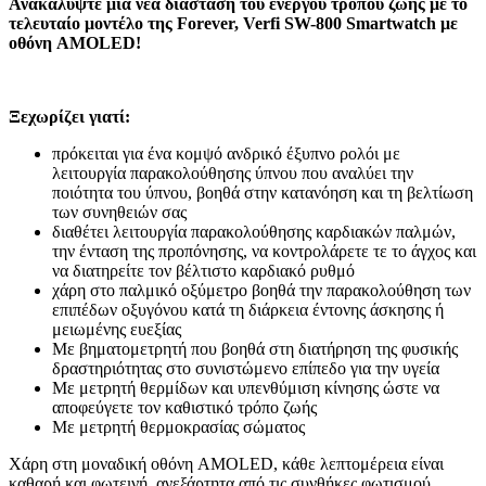
Ανακαλύψτε μια νέα διάσταση του ενεργού τρόπου ζωής με το
τελευταίο μοντέλο της Forever, Verfi SW-800 Smartwatch με
οθόνη AMOLED!
Ξεχωρίζει γιατί:
πρόκειται για ένα κομψό ανδρικό έξυπνο ρολόι με
λειτουργία παρακολούθησης ύπνου που αναλύει την
ποιότητα του ύπνου, βοηθά στην κατανόηση και τη βελτίωση
των συνηθειών σας
διαθέτει λειτουργία παρακολούθησης καρδιακών παλμών,
την ένταση της προπόνησης, να κοντρολάρετε τε το άγχος και
να διατηρείτε τον βέλτιστο καρδιακό ρυθμό
χάρη στο παλμικό οξύμετρο βοηθά την παρακολούθηση των
επιπέδων οξυγόνου κατά τη διάρκεια έντονης άσκησης ή
μειωμένης ευεξίας
Με βηματομετρητή που βοηθά στη διατήρηση της φυσικής
δραστηριότητας στο συνιστώμενο επίπεδο για την υγεία
Με μετρητή θερμίδων και υπενθύμιση κίνησης ώστε να
αποφεύγετε τον καθιστικό τρόπο ζωής
Με μετρητή θερμοκρασίας σώματος
Χάρη στη μοναδική οθόνη AMOLED, κάθε λεπτομέρεια είναι
καθαρή και φωτεινή, ανεξάρτητα από τις συνθήκες φωτισμού.