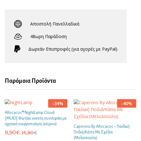
Αποστολή Πανελλαδικά
48ωρη Παράδοση
Δωρεάν Eπιστροφές (για αγορές με PayPal)
Παρόμοια Προϊόντα
-
34
%
-
40
%
Allocacoc® NightLamp Cloud
|MUID| Φωτάκι νυκτός συννεφάκι με
ηχητική ενεργοποίηση (κίτρινο)
Caperons By Allocacoc – Παιδική
9,90
€
14,90
€
Ποδιά/Κάπα Με Σχέδια
(Μελισσούλα)