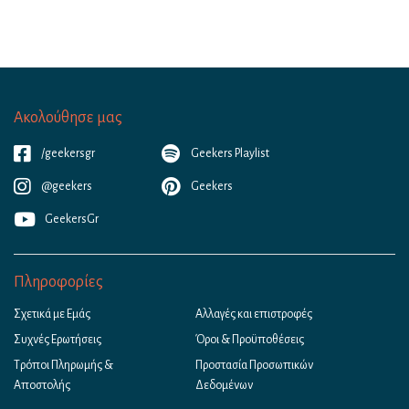
Ακολούθησε μας
/geekersgr
Geekers Playlist
@geekers
Geekers
GeekersGr
Πληροφορίες
Σχετικά με Εμάς
Αλλαγές και επιστροφές
Συχνές Ερωτήσεις
Όροι & Προϋποθέσεις
Τρόποι Πληρωμής &
Προστασία Προσωπικών
Αποστολής
Δεδομένων