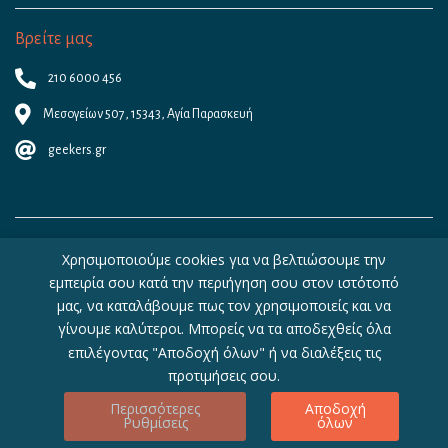
Βρείτε μας
210 6000 456
Μεσογείων 507, 15343, Αγία Παρασκευή
geekers.gr
Χρησιμοποιούμε cookies για να βελτιώσουμε την
εμπειρία σου κατά την περιήγηση σου στον ιστότοπό
μας, να καταλάβουμε πως τον χρησιμοποιείς και να
γίνουμε καλύτεροι. Μπορείς να τα αποδεχθείς όλα
Copyright © 2026 - Geekers.gr | Designed by
Geometry
|
Woocommerce
επιλέγοντας "Αποδοχή όλων" ή να διαλέξεις τις
Hosting
by
WebHosting|4U
προτιμήσεις σου.
Περισσότερες
Αποδοχή
Ρυθμίσεις
όλων