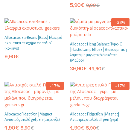
5,90
€
9,90
€
-
33
%
Allocacoc earBeans |Bass| Ελαφριά
ακουστικά σε σχήμα φασολιού
Allocacoc Heng Balance Type-C
(κόκκινο)
|Plastic Lamp Ellipse| Διακοσμητική
λάμπα με μαγνητικό διακόπτη
9,90
€
(Μαύρο)
29,90
€
44,90
€
-
17
%
-
17
%
Allocacoc FidgetPen |Magnet|
Allocacoc FidgetPen |Magnet|
Αντιστρές στυλό gel pen (μπρονζέ)
Αντιστρές στυλό ball pen (γκρι)
4,90
€
4,90
€
5,90
€
5,90
€