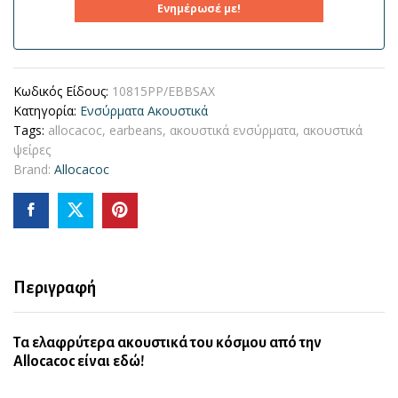
Ενημέρωσέ με!
Κωδικός Είδους:
10815PP/EBBSAX
Κατηγορία:
Ενσύρματα Ακουστικά
Tags:
allocacoc
,
earbeans
,
ακουστικά ενσύρματα
,
ακουστικά
ψείρες
Brand:
Allocacoc
Περιγραφή
Τα ελαφρύτερα ακουστικά του κόσμου από την
Allocacoc είναι εδώ!