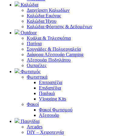
Καλώδια
Διαχείριση Καλωδίων
Καλώδια Εικόνας
Καλώδια Ήχου
Καλώδια Φόρτισης & Δεδομένων
Outdoor
Κυάλια & Τηλεσκόπια
Πατίνια
Σουγιάδες & Πολυεργαλεία
Διάφορα Αξεσουάρ Camping
Αξεσουάρ Ποδηλάτου
Ομπρέλες
Φωτισμός
Φωτιστικά
Επιτραπέζια
Επιδαπέδια
Παιδικά
Vlogging Kits
Φακοί
Φακοί Φωτισμού
Αξεσουάρ
Παιχνίδια
Arcades
DIY – Χειροτεχνία