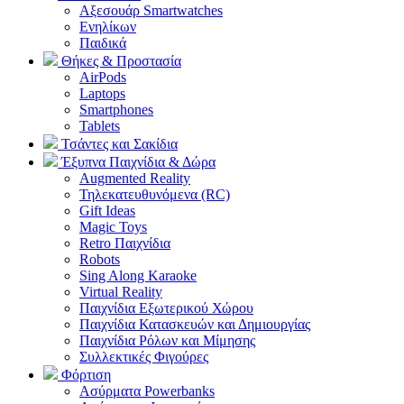
Αξεσουάρ Smartwatches
Ενηλίκων
Παιδικά
Θήκες & Προστασία
AirPods
Laptops
Smartphones
Tablets
Τσάντες και Σακίδια
Έξυπνα Παιχνίδια & Δώρα
Augmented Reality
Τηλεκατευθυνόμενα (RC)
Gift Ideas
Magic Toys
Retro Παιχνίδια
Robots
Sing Along Karaoke
Virtual Reality
Παιχνίδια Εξωτερικού Χώρου
Παιχνίδια Κατασκευών και Δημιουργίας
Παιχνίδια Ρόλων και Μίμησης
Συλλεκτικές Φιγούρες
Φόρτιση
Ασύρματα Powerbanks