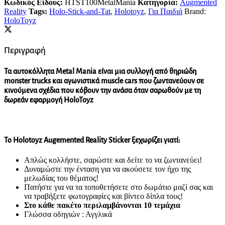
Κωδικός Είδους:
HTST100MetalMania
Κατηγορία:
Augmented
Reality
Tags:
Holo-Stick-and-Tat
,
Holotoyz
,
Για Παιδιά
Brand:
HoloToyz
Περιγραφή
Τα
αυτοκόλλητα
Metal Mania
είναι μια συλλογή από θηριώδη
monster trucks και αγωνιστικά muscle cars που ζωντανεύουν σε
κινούμενα σχέδια που κόβουν την ανάσα όταν σαρωθούν με τη
δωρεάν εφαρμογή HoloToyz
Το Holotoyz Augemented Reality Sticker ξεχωρίζει γιατί:
Απλώς κολλήστε, σαρώστε και δείτε τo να ζωντανεύει!
Δυναμώστε την ένταση για να ακούσετε τον ήχο της
μελωδίας του θέματος!
Πατήστε για να τα τοποθετήσετε στο δωμάτιο μαζί σας και
να τραβήξετε φωτογραφίες και βίντεο δίπλα τους!
Στο κάθε πακέτο περιλαμβάνονται 10 τεμάχια
Γλώσσα οδηγιών : Αγγλικά