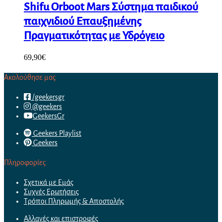
Shifu Orboot Mars Σύστημα παιδικού
παιχνιδιού Επαυξημένης
Πραγματικότητας με Υδρόγειο
69,90
€
Ακολούθησε μας
/geekersgr
@geekers
GeekersGr
Geekers Playlist
Geekers
Πληροφορίες
Σχετικά με Εμάς
Συχνές Ερωτήσεις
Τρόποι Πληρωμής & Αποστολής
Αλλαγές και επιστροφές