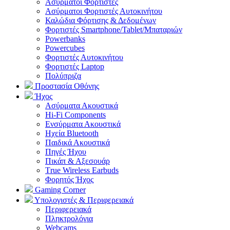
Aσύρματοι Φορτιστές
Ασύρματοι Φορτιστές Αυτοκινήτου
Καλώδια Φόρτισης & Δεδομένων
Φορτιστές Smartphone/Tablet/Μπαταριών
Powerbanks
Powercubes
Φορτιστές Αυτοκινήτου
Φορτιστές Laptop
Πολύπριζα
Προστασία Οθόνης
Ήχος
Ασύρματα Ακουστικά
Hi-Fi Components
Ενσύρματα Ακουστικά
Ηχεία Bluetooth
Παιδικά Ακουστικά
Πηγές Ήχου
Πικάπ & Αξεσουάρ
Τrue Wireless Earbuds
Φορητός Ήχος
Gaming Corner
Υπολογιστές & Περιφερειακά
Περιφερειακά
Πληκτρολόγια
Webcams