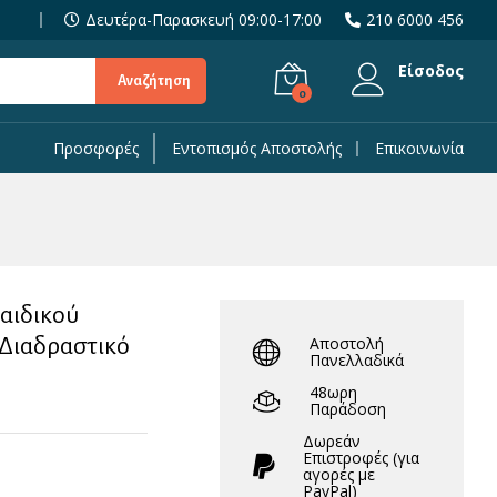
69,90
€
Προσθήκη στο Καλάθι
Δευτέρα-Παρασκευή 09:00-17:00
210 6000 456
Είσοδος
Αναζήτηση
0
Προσφορές
Εντοπισμός Αποστολής
Επικοινωνία
παιδικού
ε Διαδραστικό
Αποστολή
Πανελλαδικά
48ωρη
Παράδοση
Δωρεάν
Eπιστροφές (για
αγορές με
PayPal)