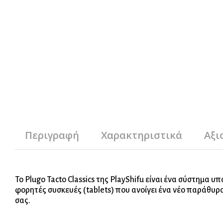
Περιγραφή
Χαρακτηριστικά
Αξι
Το Plugo Tacto Classics της PlayShifu είναι ένα σύστημα
φορητές συσκευές (tablets) που ανοίγει ένα νέο παράθυρο
σας.