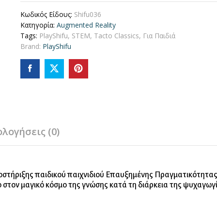
παιδικού
Κωδικός Είδους:
Shifu036
παιχνιδιού
Κατηγορία:
Augmented Reality
που
Tags:
PlayShifu
,
STEM
,
Tacto Classics
,
Για Παιδιά
μετατρέπει
Brand:
PlayShifu
το
tablet
σας
σε
Διαδραστικό
Επιτραπέζιο
Παιχνίδι
quantity
ολογήσεις (0)
 υποστήριξης παιδικού παιχνιδιού Επαυξημένης Πραγματικότητα
 στον μαγικό κόσμο της γνώσης κατά τη διάρκεια της ψυχαγωγία