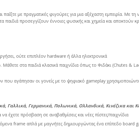
 παίξτε με πραγματικές φιγούρες για μια αξέχαστη εμπειρία. Με τη 
 τα παιδιά προσεγγίζουν έννοιες φυσικής και χημεία και αποκτούν κρ
υργήσει, ούτε επιπλέον hardware ή άλλα ηλεκτρονικά
 Μάθετε στα παιδιά κλασικά παιχνίδια όπως το Φιδάκι (Chutes & Lad
ων που αγάπησαν οι γονείς με το ψηφιακό gameplay χρησιμοποιώντ
κά, Γαλλικά, Γερμανικά, Πολωνικά, Ολλανδικά, Κινέζικα και 
α να έχετε πρόσβαση σε αναβαθμίσεις και νέες πίστες/παιχνίδια
χόμενα frame απλά με μαγνήτες δημιουργώντας ένα επίπεδο board 