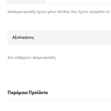
Δικαίωμα κριτικής έχουν μόνο πελάτες που έχουν αγοράσει το 
Αξιολογήσεις
Δεν υπάρχουν ακόμα κριτικές.
Παρόμοια Προϊόντα