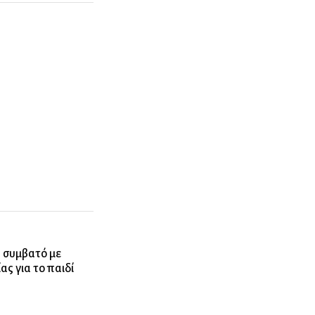
ς συμβατό με
ς για το παιδί