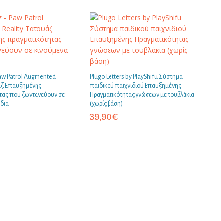
aw Patrol Augmented
Plugo Letters by PlayShifu Σύστημα
υάζ Επαυξημένης
παιδικού παιχνιδιού Επαυξημένης
τας που ζωντανεύουν σε
Πραγματικότητας γνώσεων με τουβλάκια
έδια
(χωρίς βάση)
39,90
€