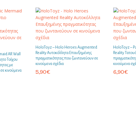
HoloToyz – Holo Heroes Augmented
HoloToyz – P
Reality Αυτοκόλλητα Επαυξημένης
Reality Τατο
maid AR Wall
πραγματικότητας που ζωντανεύουν σε
πραγματικότη
ητο Τοίχου
κινούμενα σχέδια
κινούμενα σχ
τητας με
 σε κινούμενα
5,90
€
6,90
€