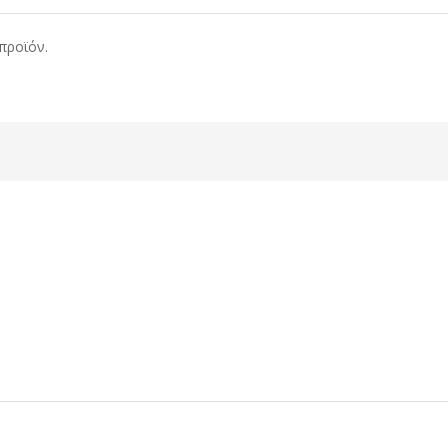
προϊόν.