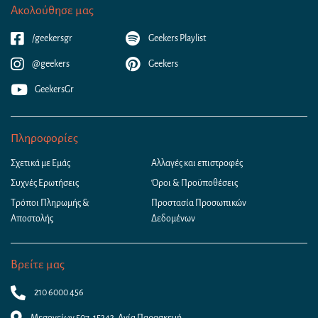
Ακολούθησε μας
/geekersgr
Geekers Playlist
@geekers
Geekers
GeekersGr
Πληροφορίες
Σχετικά με Εμάς
Αλλαγές και επιστροφές
Συχνές Ερωτήσεις
Όροι & Προϋποθέσεις
Τρόποι Πληρωμής &
Προστασία Προσωπικών
Αποστολής
Δεδομένων
Βρείτε μας
210 6000 456