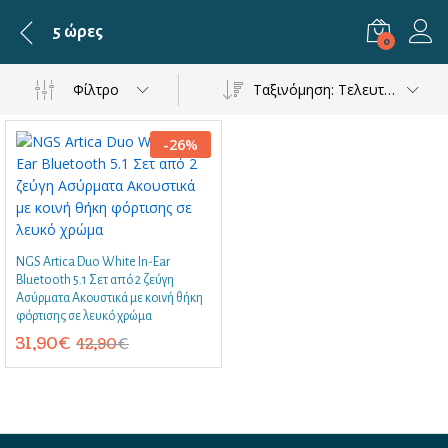
5 ώρες
0
Φίλτρο
Ταξινόμηση: Τελευταία
-
26
%
NGS Artica Duo White In-Ear
Bluetooth 5.1 Σετ από 2 ζεύγη
Ασύρματα Ακουστικά με κοινή θήκη
φόρτισης σε λευκό χρώμα
31,90
€
42,90
€