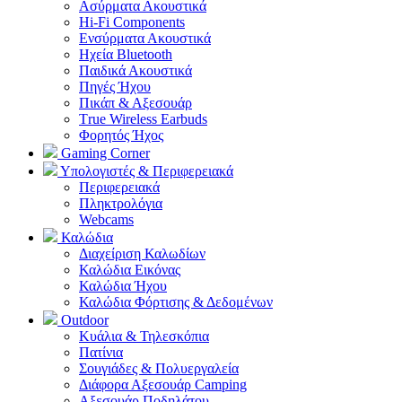
Ασύρματα Ακουστικά
Hi-Fi Components
Ενσύρματα Ακουστικά
Ηχεία Bluetooth
Παιδικά Ακουστικά
Πηγές Ήχου
Πικάπ & Αξεσουάρ
Τrue Wireless Earbuds
Φορητός Ήχος
Gaming Corner
Υπολογιστές & Περιφερειακά
Περιφερειακά
Πληκτρολόγια
Webcams
Καλώδια
Διαχείριση Καλωδίων
Καλώδια Εικόνας
Καλώδια Ήχου
Καλώδια Φόρτισης & Δεδομένων
Outdoor
Κυάλια & Τηλεσκόπια
Πατίνια
Σουγιάδες & Πολυεργαλεία
Διάφορα Αξεσουάρ Camping
Αξεσουάρ Ποδηλάτου