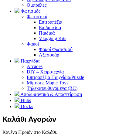
Ομπρέλες
Φωτισμός
Φωτιστικά
Επιτραπέζια
Επιδαπέδια
Παιδικά
Vlogging Kits
Φακοί
Φακοί Φωτισμού
Αξεσουάρ
Παιχνίδια
Arcades
DIY – Χειροτεχνία
Επιτραπέζια Παιχνίδια/Puzzle
Μίμησης Magic Toys
Τηλεκατευθυνόμενα (RC)
Απολυμαντικά & Αποστείρωση
Hubs
Docks
Καλάθι Αγορών
Κανένα Προϊόν στο Καλάθι.