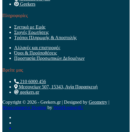
Geekers
Πληροφορίες
Σχετικά με Εμάς
Συχνές Ερωτήσεις
Τρόποι Πληρωμής & Αποστολής
Αλλαγές και επιστροφές
Όροι & Προϋποθέσεις
Προστασία Προσωπικών Δεδομένων
Βρείτε μας
210 6000 456
Μεσογείων 507, 15343, Αγία Παρασκευή
geekers.gr
Copyright © 2026 - Geekers.gr | Designed by
Geometry
|
Woocommerce Hosting
by
WebHosting|4U