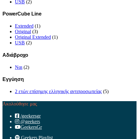
USB
(2)
PowerCube Line
Extended
(1)
Original
(3)
Original Extended
(1)
USB
(2)
Αδιάβροχο
Ναι
(2)
Εγγύηση
2 ετών επίσημης ελληνικής αντιπροσωπείας
(5)
Ακολούθησε μας
/geekersgr
@geekers
GeekersGr
Geekers Playlist