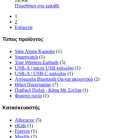
24,90
€
Προσθήκη στο καλάθι
1
2
Επόμενα
Τύπος προϊόντος
Sing Along Karaoke
(1)
Smartwatch
(1)
True Wireless Earbuds
(5)
USB-A / micro USB καλώδιο
(1)
USB-A / USB-C καλώδιο
(1)
Ασύρματα Bluetooth On-ear ακουστικά
(2)
Θήκη Προστασίας
(7)
Παιδική Ποδιά - Κάπα Με Σχέδια
(1)
Φορητό ηχείο
(1)
Κατασκευαστής
Allocacoc
(5)
eKids
(1)
Forever
(1)
Maxlife
(2)