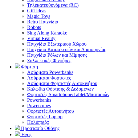
Τηλεκατευθυνόμενα (RC)
Gift Ideas
Magic Toys
Retro Παιχνίδια
Robots
Sing Along Karaoke
Virtual Reality
Παιχνίδια Εξωτερικού Χώρου
Παιχνίδια Κατασκευών και Δημιουργίας
Παιχνίδια Ρόλων και Μίμησης
Συλλεκτικές Φιγούρες
Φόρτιση
Ασύρματα Powerbanks
Aσύρματοι Φορτιστές
Ασύρματοι Φορτιστές Αυτοκινήτου
Καλώδια Φόρτισης & Δεδομένων
Φορτιστές Smartphone/Tablet/Μπαταριών
Powerbanks
Powercubes
Φορτιστές Αυτοκινήτου
Φορτιστές Laptop
Πολύπριζα
Προστασία Οθόνης
Ήχος