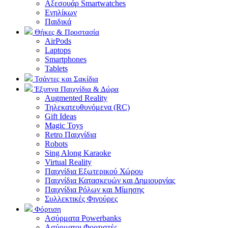
Αξεσουάρ Smartwatches
Ενηλίκων
Παιδικά
Θήκες & Προστασία
AirPods
Laptops
Smartphones
Tablets
Τσάντες και Σακίδια
Έξυπνα Παιχνίδια & Δώρα
Augmented Reality
Τηλεκατευθυνόμενα (RC)
Gift Ideas
Magic Toys
Retro Παιχνίδια
Robots
Sing Along Karaoke
Virtual Reality
Παιχνίδια Εξωτερικού Χώρου
Παιχνίδια Κατασκευών και Δημιουργίας
Παιχνίδια Ρόλων και Μίμησης
Συλλεκτικές Φιγούρες
Φόρτιση
Ασύρματα Powerbanks
Aσύρματοι Φορτιστές