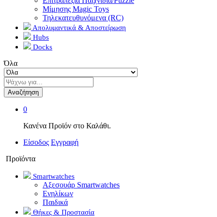
Επιτραπέζια Παιχνίδια/Puzzle
Μίμησης Magic Toys
Τηλεκατευθυνόμενα (RC)
Απολυμαντικά & Αποστείρωση
Hubs
Docks
Όλα
Αναζήτηση
0
Κανένα Προϊόν στο Καλάθι.
Είσοδος
Εγγραφή
Προϊόντα
Smartwatches
Αξεσουάρ Smartwatches
Ενηλίκων
Παιδικά
Θήκες & Προστασία