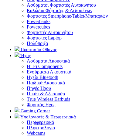
Ασύρματοι Φορτιστές Αυτοκινήτου
Καλώδια Φόρτισης & Δεδομένων
Φορτιστές Smartphone/Tablet/Μπαταριών
Powerbanks
Powercubes
Φορτιστές Αυτοκινήτου
Φορτιστές Laptop
Πολύπριζα
Προστασία Οθόνης
Ήχος
Ασύρματα Ακουστικά
Hi-Fi Components
Ενσύρματα Ακουστικά
Ηχεία Bluetooth
Παιδικά Ακουστικά
Πηγές Ήχου
Πικάπ & Αξεσουάρ
Τrue Wireless Earbuds
Φορητός Ήχος
Gaming Corner
Υπολογιστές & Περιφερειακά
Περιφερειακά
Πληκτρολόγια
Webcams