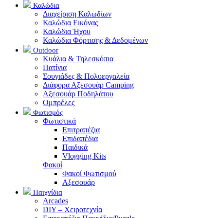
Καλώδια
Διαχείριση Καλωδίων
Καλώδια Εικόνας
Καλώδια Ήχου
Καλώδια Φόρτισης & Δεδομένων
Outdoor
Κυάλια & Τηλεσκόπια
Πατίνια
Σουγιάδες & Πολυεργαλεία
Διάφορα Αξεσουάρ Camping
Αξεσουάρ Ποδηλάτου
Ομπρέλες
Φωτισμός
Φωτιστικά
Επιτραπέζια
Επιδαπέδια
Παιδικά
Vlogging Kits
Φακοί
Φακοί Φωτισμού
Αξεσουάρ
Παιχνίδια
Arcades
DIY – Χειροτεχνία