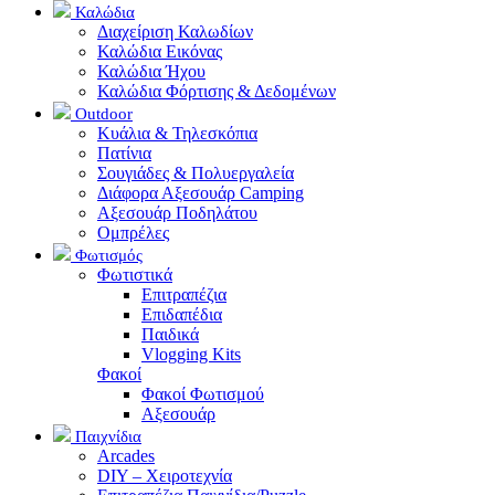
Καλώδια
Διαχείριση Καλωδίων
Καλώδια Εικόνας
Καλώδια Ήχου
Καλώδια Φόρτισης & Δεδομένων
Outdoor
Κυάλια & Τηλεσκόπια
Πατίνια
Σουγιάδες & Πολυεργαλεία
Διάφορα Αξεσουάρ Camping
Αξεσουάρ Ποδηλάτου
Ομπρέλες
Φωτισμός
Φωτιστικά
Επιτραπέζια
Επιδαπέδια
Παιδικά
Vlogging Kits
Φακοί
Φακοί Φωτισμού
Αξεσουάρ
Παιχνίδια
Arcades
DIY – Χειροτεχνία