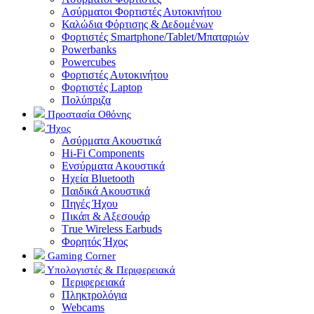
Ασύρματοι Φορτιστές Αυτοκινήτου
Καλώδια Φόρτισης & Δεδομένων
Φορτιστές Smartphone/Tablet/Μπαταριών
Powerbanks
Powercubes
Φορτιστές Αυτοκινήτου
Φορτιστές Laptop
Πολύπριζα
Προστασία Οθόνης
Ήχος
Ασύρματα Ακουστικά
Hi-Fi Components
Ενσύρματα Ακουστικά
Ηχεία Bluetooth
Παιδικά Ακουστικά
Πηγές Ήχου
Πικάπ & Αξεσουάρ
Τrue Wireless Earbuds
Φορητός Ήχος
Gaming Corner
Υπολογιστές & Περιφερειακά
Περιφερειακά
Πληκτρολόγια
Webcams