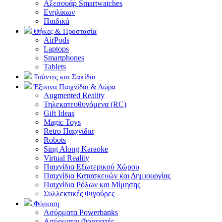
Αξεσουάρ Smartwatches
Ενηλίκων
Παιδικά
Θήκες & Προστασία
AirPods
Laptops
Smartphones
Tablets
Τσάντες και Σακίδια
Έξυπνα Παιχνίδια & Δώρα
Augmented Reality
Τηλεκατευθυνόμενα (RC)
Gift Ideas
Magic Toys
Retro Παιχνίδια
Robots
Sing Along Karaoke
Virtual Reality
Παιχνίδια Εξωτερικού Χώρου
Παιχνίδια Κατασκευών και Δημιουργίας
Παιχνίδια Ρόλων και Μίμησης
Συλλεκτικές Φιγούρες
Φόρτιση
Ασύρματα Powerbanks
Aσύρματοι Φορτιστές