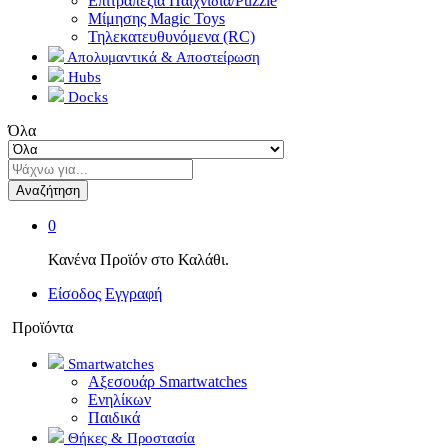
Επιτραπέζια Παιχνίδια/Puzzle
Μίμησης Magic Toys
Τηλεκατευθυνόμενα (RC)
Απολυμαντικά & Αποστείρωση
Hubs
Docks
Όλα
Αναζήτηση
0
Κανένα Προϊόν στο Καλάθι.
Είσοδος
Εγγραφή
Προϊόντα
Smartwatches
Αξεσουάρ Smartwatches
Ενηλίκων
Παιδικά
Θήκες & Προστασία