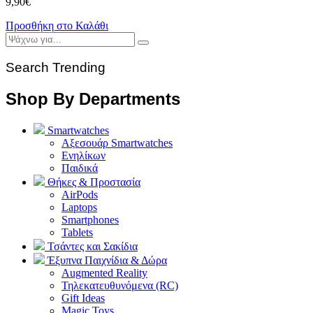
9,90
€
Προσθήκη στο Καλάθι
Search Trending
Shop By Departments
Smartwatches
Αξεσουάρ Smartwatches
Ενηλίκων
Παιδικά
Θήκες & Προστασία
AirPods
Laptops
Smartphones
Tablets
Τσάντες και Σακίδια
Έξυπνα Παιχνίδια & Δώρα
Augmented Reality
Τηλεκατευθυνόμενα (RC)
Gift Ideas
Magic Toys