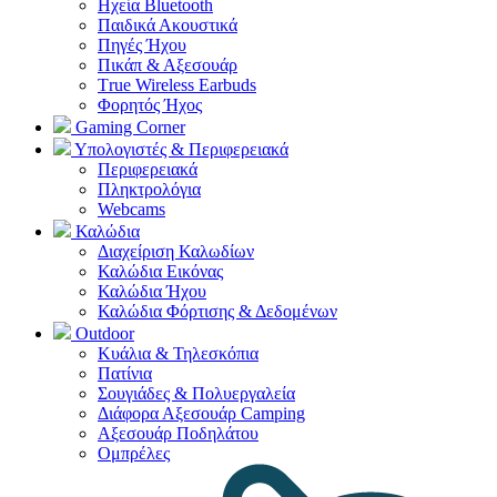
Ηχεία Bluetooth
Παιδικά Ακουστικά
Πηγές Ήχου
Πικάπ & Αξεσουάρ
Τrue Wireless Earbuds
Φορητός Ήχος
Gaming Corner
Υπολογιστές & Περιφερειακά
Περιφερειακά
Πληκτρολόγια
Webcams
Καλώδια
Διαχείριση Καλωδίων
Καλώδια Εικόνας
Καλώδια Ήχου
Καλώδια Φόρτισης & Δεδομένων
Outdoor
Κυάλια & Τηλεσκόπια
Πατίνια
Σουγιάδες & Πολυεργαλεία
Διάφορα Αξεσουάρ Camping
Αξεσουάρ Ποδηλάτου
Ομπρέλες