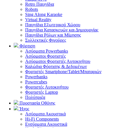
Retro Παιχνίδια
Robots
Sing Along Karaoke
Virtual Reality
Παιχνίδια Εξωτερικού Χώρου
Παιχνίδια Κατασκευών και Δημιουργίας
Παιχνίδια Ρόλων και Μίμησης
Συλλεκτικές Φιγούρες
Φόρτιση
Ασύρματα Powerbanks
Aσύρματοι Φορτιστές
Ασύρματοι Φορτιστές Αυτοκινήτου
Καλώδια Φόρτισης & Δεδομένων
Φορτιστές Smartphone/Tablet/Μπαταριών
Powerbanks
Powercubes
Φορτιστές Αυτοκινήτου
Φορτιστές Laptop
Πολύπριζα
Προστασία Οθόνης
Ήχος
Ασύρματα Ακουστικά
Hi-Fi Components
Ενσύρματα Ακουστικά