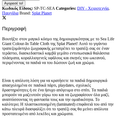
Αγορασέ το!
Κωδικός Είδους:
SP-TC-SEA
Categories:
DIY - Χειροτεχνία
,
Παιχνίδια
Brand:
Splat Planet
Περιγραφή
Βουτήξτε στον μαγικό κόσμο της δημιουργικότητας με το Sea Life
Giant Colour-In Table Cloth της Splat Planet! Αυτό το γιγάντιο
τραπεζομάντηλο ζωγραφικής μετατρέπει το τραπέζι σας σε έναν
τεράστιο, διασκεδαστικό καμβά γεμάτο εντυπωσιακά θαλάσσια
πλάσματα, κοραλλιογενείς υφάλους και σκηνές του ωκεανού,
περιμένοντας τα παιδιά να του δώσουν ζωή και χρώμα.
Είναι η απόλυτη λύση για να κρατήσετε τα παιδιά δημιουργικά
απασχολημένα σε παιδικά πάρτι, playdates, σχολικές
δραστηριότητες ή σε ένα ήσυχο απόγευμα στο σπίτι. Τα παιδιά
μπορούν να μαζευτούν γύρω του και να ζωγραφίσουν όλα μαζί,
αναπτύσσοντας τη φαντασία τους και την ομαδικότητα. Το
καλύτερο; Η πλαστικοποιημένη (laminated) επιφάνειά του από την
κάτω πλευρά διασφαλίζει ότι το τραπέζι σας θα μείνει απόλυτα
προστατευμένο από λεκέδες και χρώματα.