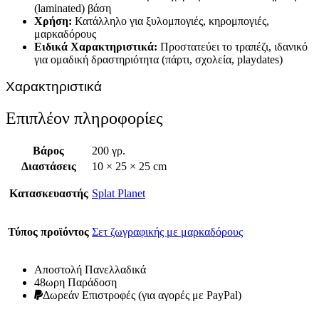
(laminated) βάση
Χρήση:
Κατάλληλο για ξυλομπογιές, κηρομπογιές,
μαρκαδόρους
Ειδικά Χαρακτηριστικά:
Προστατεύει το τραπέζι, ιδανικό
για ομαδική δραστηριότητα (πάρτι, σχολεία, playdates)
Χαρακτηριστικά
Επιπλέον πληροφορίες
Βάρος
200 γρ.
Διαστάσεις
10 × 25 × 25 cm
Κατασκευαστής
Splat Planet
Τύπος προϊόντος
Σετ ζωγραφικής με μαρκαδόρους
Αποστολή Πανελλαδικά
48ωρη Παράδοση
Δωρεάν Eπιστροφές (για αγορές με PayPal)