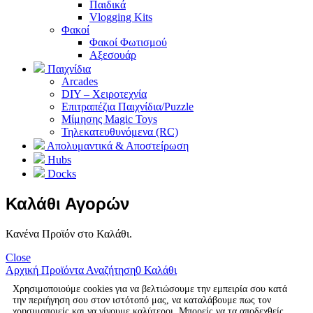
Παιδικά
Vlogging Kits
Φακοί
Φακοί Φωτισμού
Αξεσουάρ
Παιχνίδια
Arcades
DIY – Χειροτεχνία
Επιτραπέζια Παιχνίδια/Puzzle
Μίμησης Magic Toys
Τηλεκατευθυνόμενα (RC)
Απολυμαντικά & Αποστείρωση
Hubs
Docks
Καλάθι Αγορών
Κανένα Προϊόν στο Καλάθι.
Close
Αρχική
Προϊόντα
Αναζήτηση
0
Καλάθι
Χρησιμοποιούμε cookies για να βελτιώσουμε την εμπειρία σου κατά
την περιήγηση σου στον ιστότοπό μας, να καταλάβουμε πως τον
χρησιμοποιείς και να γίνουμε καλύτεροι. Μπορείς να τα αποδεχθείς