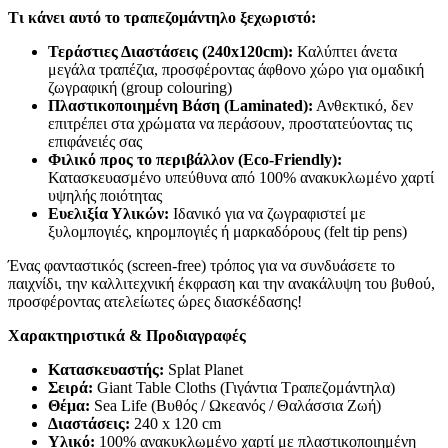
Τι κάνει αυτό το τραπεζομάντηλο ξεχωριστό:
Τεράστιες Διαστάσεις (240x120cm):
Καλύπτει άνετα
μεγάλα τραπέζια, προσφέροντας άφθονο χώρο για ομαδική
ζωγραφική (group colouring)
Πλαστικοποιημένη Βάση (Laminated):
Ανθεκτικό, δεν
επιτρέπει στα χρώματα να περάσουν, προστατεύοντας τις
επιφάνειές σας
Φιλικό προς το περιβάλλον (Eco-Friendly):
Κατασκευασμένο υπεύθυνα από 100% ανακυκλωμένο χαρτί
υψηλής ποιότητας
Ευελιξία Υλικών:
Ιδανικό για να ζωγραφιστεί με
ξυλομπογιές, κηρομπογιές ή μαρκαδόρους (felt tip pens)
Ένας φανταστικός (screen-free) τρόπος για να συνδυάσετε το
παιχνίδι, την καλλιτεχνική έκφραση και την ανακάλυψη του βυθού,
προσφέροντας ατελείωτες ώρες διασκέδασης!
Χαρακτηριστικά & Προδιαγραφές
Κατασκευαστής:
Splat Planet
Σειρά:
Giant Table Cloths (Γιγάντια Τραπεζομάντηλα)
Θέμα:
Sea Life (Βυθός / Ωκεανός / Θαλάσσια Ζωή)
Διαστάσεις:
240 x 120 cm
Υλικό:
100% ανακυκλωμένο χαρτί με πλαστικοποιημένη