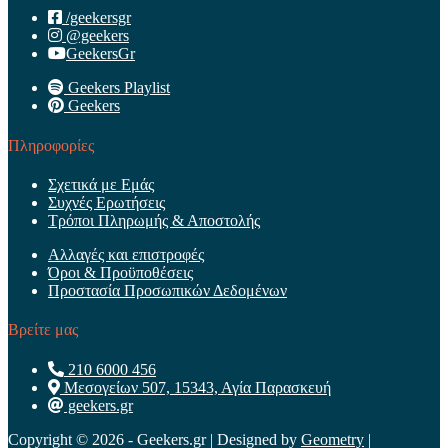
/geekersgr
@geekers
GeekersGr
Geekers Playlist
Geekers
Πληροφορίες
Σχετικά με Εμάς
Συχνές Ερωτήσεις
Τρόποι Πληρωμής & Αποστολής
Αλλαγές και επιστροφές
Όροι & Προϋποθέσεις
Προστασία Προσωπικών Δεδομένων
Βρείτε μας
210 6000 456
Μεσογείων 507, 15343, Αγία Παρασκευή
geekers.gr
Copyright © 2026 - Geekers.gr | Designed by
Geometry
|