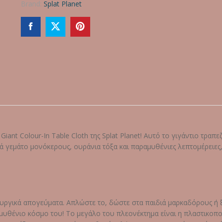
Brand:
Splat Planet
iant Colour-In Table Cloth της Splat Planet! Αυτό το γιγάντιο τραπ
βά γεμάτο μονόκερους, ουράνια τόξα και παραμυθένιες λεπτομέρειε
μιουργικά απογεύματα. Απλώστε το, δώστε στα παιδιά μαρκαδόρους ή 
μυθένιο κόσμο του! Το μεγάλο του πλεονέκτημα είναι η πλαστικοπο