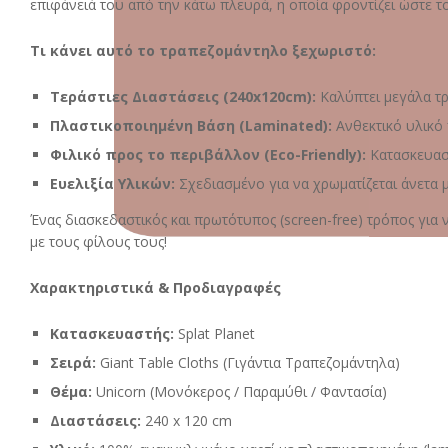
επιφάνειά του από την κάτω πλευρά, η οποία φροντίζει ώστε τ
Τι κάνει αυτό το τραπεζομάντηλο ξεχωριστό:
Τεράστιες Διαστάσεις (240x120cm):
Καλύπτει μεγάλα τρ
Πλαστικοποιημένη Βάση (Laminated):
Ανθεκτικό υλικό 
Φιλικό προς το περιβάλλον (Eco-Friendly):
Κατασκευασ
Ευελιξία Υλικών:
Σχεδιασμένο για να χρωματίζεται άνετα μ
Ένας διασκεδαστικός και πρωτότυπος (screen-free) τρόπος για 
με τους φίλους τους!
Χαρακτηριστικά & Προδιαγραφές
Κατασκευαστής:
Splat Planet
Σειρά:
Giant Table Cloths (Γιγάντια Τραπεζομάντηλα)
Θέμα:
Unicorn (Μονόκερος / Παραμύθι / Φαντασία)
Διαστάσεις:
240 x 120 cm