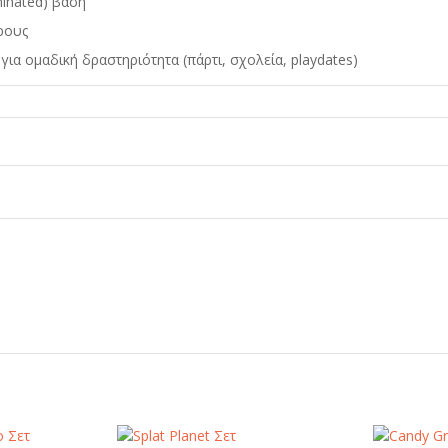
inated) βάση
ρους
για ομαδική δραστηριότητα (πάρτι, σχολεία, playdates)