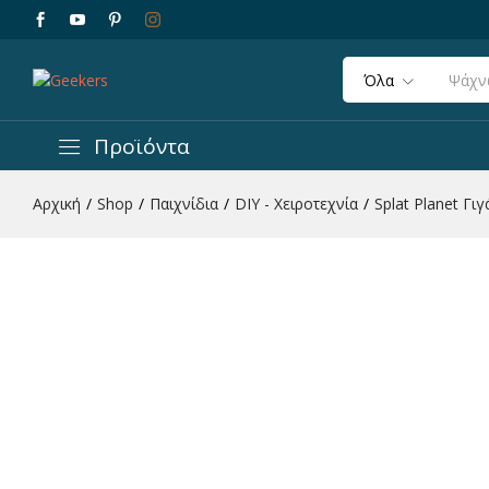
Όλα
Splat Planet Γιγάντιο Τραπεζομάντηλο Ζωγ
Περιγραφή
Χαρακτηριστικά
Προϊόντα
Αρχική
/
Shop
/
Παιχνίδια
/
DIY - Χειροτεχνία
/
Splat Planet Γ