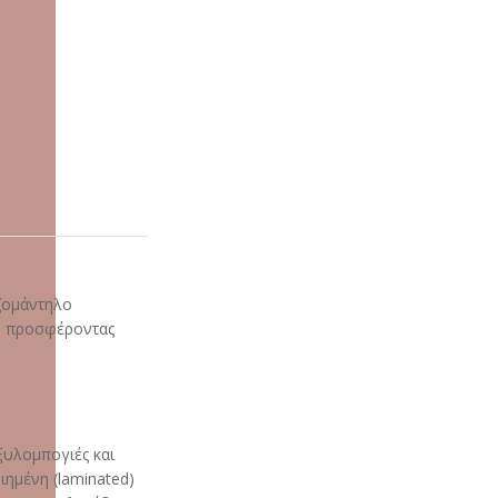
εζομάντηλο
ς, προσφέροντας
ξυλομπογιές και
ιημένη (laminated)