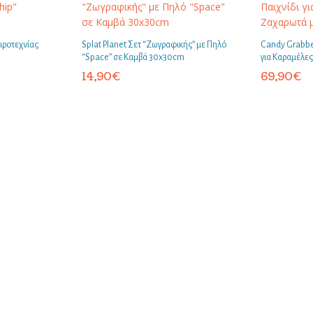
ειροτεχνίας
Splat Planet Σετ “Ζωγραφικής” με Πηλό
Candy Grabber
“Space” σε Καμβά 30x30cm
για Καραμέλες
14,90
€
69,90
€