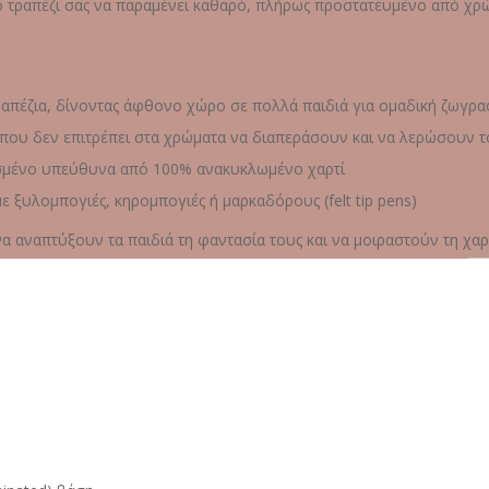
ο τραπέζι σας να παραμένει καθαρό, πλήρως προστατευμένο από χρώ
απέζια, δίνοντας άφθονο χώρο σε πολλά παιδιά για ομαδική ζωγραφ
που δεν επιτρέπει στα χρώματα να διαπεράσουν και να λερώσουν τ
μένο υπεύθυνα από 100% ανακυκλωμένο χαρτί
ε ξυλομπογιές, κηρομπογιές ή μαρκαδόρους (felt tip pens)
να αναπτύξουν τα παιδιά τη φαντασία τους και να μοιραστούν τη χαρ