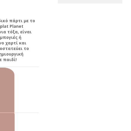
ικό πάρτι με το
plat Planet
ια τόξα, είναι
μπογιές ή
ο χαρτί και
οστατεύει το
ημιουργική
 παιδί!