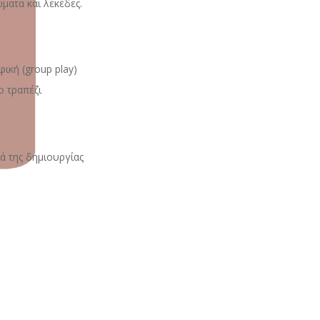
ματα και λεκέδες.
ική (group play)
ο τραπέζι
ά της δημιουργίας