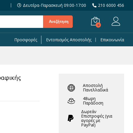
9,90
€
Προσθήκη στο Καλάθι
Δευτέρα-Παρασκευή 09:00-17:00
210 6000 456
Αναζήτηση
0
Προσφορές
Εντοπισμός Αποστολής
Επικοινωνία
ραφικής
Αποστολή
Πανελλαδικά
48ωρη
Παράδοση
Δωρεάν
Eπιστροφές (για
αγορές με
PayPal)