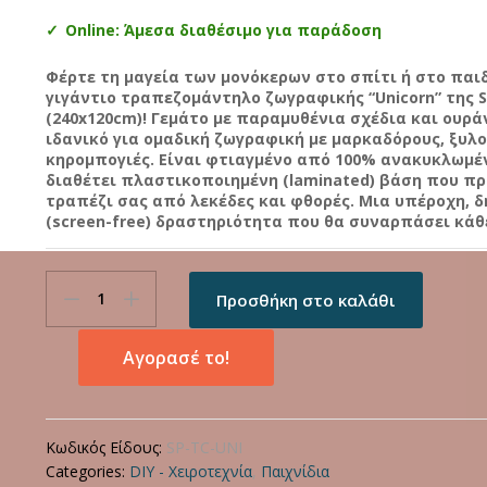
Online: Άμεσα διαθέσιμο για παράδοση
Φέρτε τη μαγεία των μονόκερων στο σπίτι ή στο παιδ
γιγάντιο τραπεζομάντηλο ζωγραφικής “Unicorn” της S
(240x120cm)! Γεμάτο με παραμυθένια σχέδια και ουράν
ιδανικό για ομαδική ζωγραφική με μαρκαδόρους, ξυλο
κηρομπογιές. Είναι φτιαγμένο από 100% ανακυκλωμέν
διαθέτει πλαστικοποιημένη (laminated) βάση που πρ
τραπέζι σας από λεκέδες και φθορές. Μια υπέροχη, δ
(screen-free) δραστηριότητα που θα συναρπάσει κάθε
Splat
Προσθήκη στο καλάθι
Planet
Γιγάντιο
Τραπεζομάντηλο
Αγορασέ το!
Ζωγραφικής
“Unicorn”
240x120cm
Κωδικός Είδους:
SP-TC-UNI
quantity
Categories:
DIY - Χειροτεχνία
,
Παιχνίδια