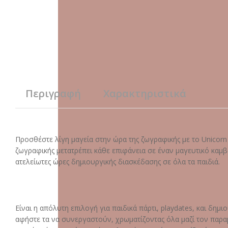
Περιγραφή
Χαρακτηριστικά
Προσθέστε λίγη μαγεία στην ώρα της ζωγραφικής με το Unicorn G
ζωγραφικής μετατρέπει κάθε επιφάνεια σε έναν μαγευτικό καμ
ατελείωτες ώρες δημιουργικής διασκέδασης σε όλα τα παιδιά.
Είναι η απόλυτη επιλογή για παιδικά πάρτι, playdates, και δη
αφήστε τα να συνεργαστούν, χρωματίζοντας όλα μαζί τον παρα