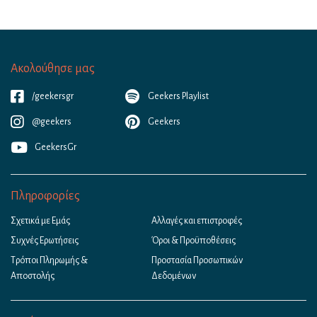
Ακολούθησε μας
/geekersgr
Geekers Playlist
@geekers
Geekers
GeekersGr
Πληροφορίες
Σχετικά με Εμάς
Αλλαγές και επιστροφές
Συχνές Ερωτήσεις
Όροι & Προϋποθέσεις
Τρόποι Πληρωμής &
Προστασία Προσωπικών
Αποστολής
Δεδομένων