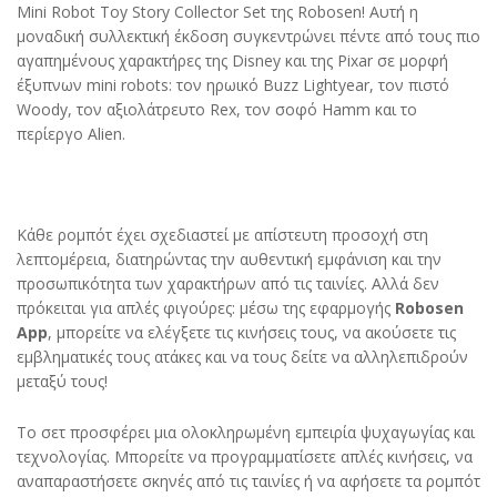
Mini Robot Toy Story Collector Set της Robosen! Αυτή η
μοναδική συλλεκτική έκδοση συγκεντρώνει πέντε από τους πιο
αγαπημένους χαρακτήρες της Disney και της Pixar σε μορφή
έξυπνων mini robots: τον ηρωικό Buzz Lightyear, τον πιστό
Woody, τον αξιολάτρευτο Rex, τον σοφό Hamm και το
περίεργο Alien.
Κάθε ρομπότ έχει σχεδιαστεί με απίστευτη προσοχή στη
λεπτομέρεια, διατηρώντας την αυθεντική εμφάνιση και την
προσωπικότητα των χαρακτήρων από τις ταινίες. Αλλά δεν
πρόκειται για απλές φιγούρες: μέσω της εφαρμογής
Robosen
App
, μπορείτε να ελέγξετε τις κινήσεις τους, να ακούσετε τις
εμβληματικές τους ατάκες και να τους δείτε να αλληλεπιδρούν
μεταξύ τους!
Το σετ προσφέρει μια ολοκληρωμένη εμπειρία ψυχαγωγίας και
τεχνολογίας. Μπορείτε να προγραμματίσετε απλές κινήσεις, να
αναπαραστήσετε σκηνές από τις ταινίες ή να αφήσετε τα ρομπότ