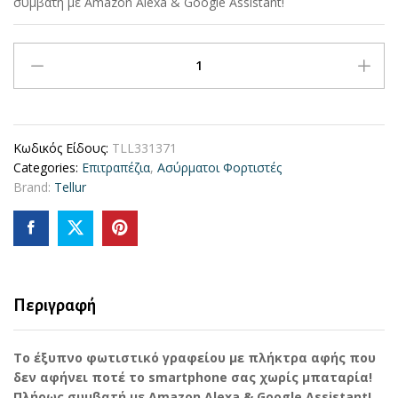
συμβατή με Amazon Alexa & Google Assistant!
Tellur
Smart
WiFi
Ρυθμιζόμενο
φωτιστικό
Κωδικός Είδους:
TLL331371
γραφείου
Categories:
Επιτραπέζια
,
Aσύρματοι Φορτιστές
12W
Brand:
Tellur
με
υποστήριξη
ασύρματης
φόρτισης
Qi
10W
για
Περιγραφή
smartphones
(White/Warm)
Το έξυπνο φωτιστικό γραφείου με πλήκτρα αφής που
σε
δεν αφήνει ποτέ το smartphone σας χωρίς μπαταρία!
λευκό
Πλήρως συμβατή με Amazon Alexa & Google Assistant!