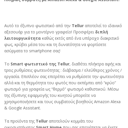
χρώμα
quantity
Αυτό το έξυπνο φωτιστικό από την
Tellur
αποτελεί το ιδανικό
αξεσουάρ για το μοντέρνο γραφείο! Προσφέρει
διπλή
λειτουργικότητα
καθώς εκτός από ένα υπέροχο διακριτικό
φως, κρύβει μέσα του και τη δυνατότητα να φορτίσετε
ασύρματα το smartphone σας!
Το
Smart φωτιστικό της Tellur
, διαθέτει πλήκτρα αφής και
τρεις ρυθμίσεις φωτεινότητας : διάβασμα / ελεύθερος χρόνος /
εργασία. Επιπλέον σας επιτρέπει να ρυθμίσετε την φωτεινότητα
αλλά και τη θερμότητα του φωτός που εκπέμπει από “κρύο”
φωτισμό για γραφεία ως “θερμό” φωτισμό καθιστικού. Μέσω
της έξυπνης εφαρμογής του κινητού μπορείτε να
χρησιμοποιήσετε και τους συμβατούς βοηθούς Amazon Alexa
& Google Assistant.
Τα προϊόντα της
Tellur
αποτελούν κομμάτι του
οικοσυστήματος
Smart Home
που σας επιτρέπεται να έχετε