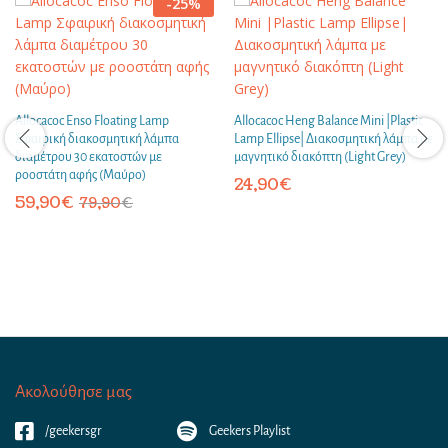
-
25
%
Allocacoc Enso Floating Lamp
Allocacoc Heng Balance Mini |Plastic
Σφαιρική διακοσμητική λάμπα
Lamp Ellipse| Διακοσμητική λάμπα με
διαμέτρου 30 εκατοστών με
μαγνητικό διακόπτη (Light Grey)
ροοστάτη αφής (Μαύρο)
24,90
€
59,90
€
79,90
€
Ακολούθησε μας
/geekersgr
Geekers Playlist