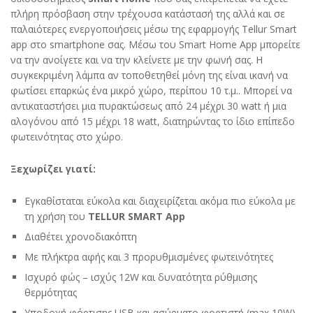
πλήρη πρόσβαση στην τρέχουσα κατάστασή της αλλά και σε
παλαιότερες ενεργοποιήσεις μέσω της εφαρμογής Tellur Smart
app στο smartphone σας. Μέσω του Smart Home App μπορείτε
να την ανοίγετε και να την κλείνετε με την φωνή σας. Η
συγκεκριμένη λάμπα αν τοποθετηθεί μόνη της είναι ικανή να
φωτίσει επαρκώς ένα μικρό χώρο, περίπου 10 τ.μ.. Μπορεί να
αντικαταστήσει μια πυρακτώσεως από 24 μέχρι 30 watt ή μια
αλογόνου από 15 μέχρι 18 watt, διατηρώντας το ίδιο επίπεδο
φωτεινότητας στο χώρο.
Ξεχωρίζει γιατί:
Εγκαθίσταται εύκολα και διαχειρίζεται ακόμα πιο εύκολα με
τη χρήση του
TELLUR SMART App
Διαθέτει χρονοδιακόπτη
Με πλήκτρα αφής και 3 προρυθμισμένες φωτεινότητες
Ισχυρό φώς – ισχύς 12W και δυνατότητα ρύθμισης
θερμότητας
Υποδοχή φόρτισης USB και ασύρματο φορτιστή (max 10W)