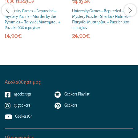
University Games – Bepuzzled –
University Games – Bepuzzled –
Mystery Puzzle – Murder by the
Mystery Puzzle – Sherlock Holmes –
Pyramids – Παιχνίδι Μυστηρίου +
Παιχνίδι Μυστηρίου + Puzzle 1000
Puzzle 1000 τεμαχίων
τεμαχίων
14,90
€
24,90
€
Ακολούθησε μας
/geekersgr
Geekers Playlist
@geekers
Geekers
GeekersGr
Πληροφορίες