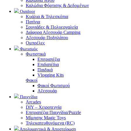
Καλώδια Ήχου
Καλώδια Φόρτισης & Δεδομένων
Outdoor
Κυάλια & Τηλεσκόπια
Πατίνια
Σουγιάδες & Πολυεργαλεία
Διάφορα Αξεσουάρ Camping
Αξεσουάρ Ποδηλάτου
Ομπρέλες
Φωτισμός
Φωτιστικά
Επιτραπέζια
Επιδαπέδια
Παιδικά
Vlogging Kits
Φακοί
Φακοί Φωτισμού
Αξεσουάρ
Παιχνίδια
Arcades
DIY – Χειροτεχνία
Επιτραπέζια Παιχνίδια/Puzzle
Μίμησης Magic Toys
Τηλεκατευθυνόμενα (RC)
Απολυμαντικά & Αποστείρωση