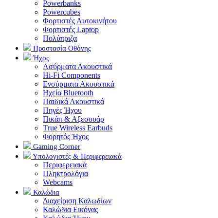
Powerbanks
Powercubes
Φορτιστές Αυτοκινήτου
Φορτιστές Laptop
Πολύπριζα
Προστασία Οθόνης
Ήχος
Ασύρματα Ακουστικά
Hi-Fi Components
Ενσύρματα Ακουστικά
Ηχεία Bluetooth
Παιδικά Ακουστικά
Πηγές Ήχου
Πικάπ & Αξεσουάρ
Τrue Wireless Earbuds
Φορητός Ήχος
Gaming Corner
Υπολογιστές & Περιφερειακά
Περιφερειακά
Πληκτρολόγια
Webcams
Καλώδια
Διαχείριση Καλωδίων
Καλώδια Εικόνας