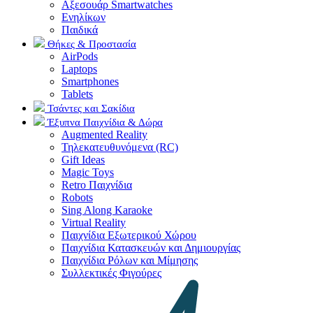
Αξεσουάρ Smartwatches
Ενηλίκων
Παιδικά
Θήκες & Προστασία
AirPods
Laptops
Smartphones
Tablets
Τσάντες και Σακίδια
Έξυπνα Παιχνίδια & Δώρα
Augmented Reality
Τηλεκατευθυνόμενα (RC)
Gift Ideas
Magic Toys
Retro Παιχνίδια
Robots
Sing Along Karaoke
Virtual Reality
Παιχνίδια Εξωτερικού Χώρου
Παιχνίδια Κατασκευών και Δημιουργίας
Παιχνίδια Ρόλων και Μίμησης
Συλλεκτικές Φιγούρες