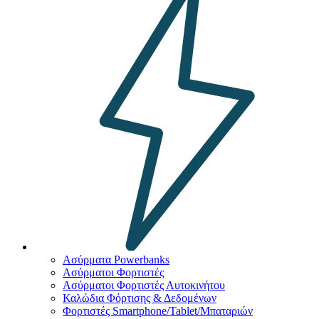
Ασύρματα Powerbanks
Aσύρματοι Φορτιστές
Ασύρματοι Φορτιστές Αυτοκινήτου
Καλώδια Φόρτισης & Δεδομένων
Φορτιστές Smartphone/Tablet/Μπαταριών