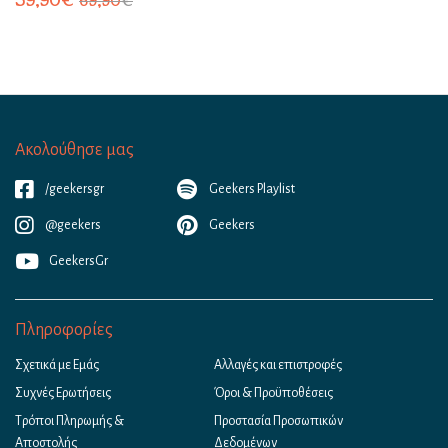
59,90
€
69,90
€
Ακολούθησε μας
/geekersgr
Geekers Playlist
@geekers
Geekers
GeekersGr
Πληροφορίες
Σχετικά με Εμάς
Αλλαγές και επιστροφές
Συχνές Ερωτήσεις
Όροι & Προϋποθέσεις
Τρόποι Πληρωμής &
Προστασία Προσωπικών
Αποστολής
Δεδομένων