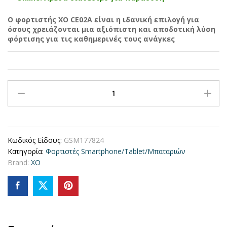
Ο φορτιστής XO CE02Α είναι η ιδανική επιλογή για
όσους χρειάζονται μια αξιόπιστη και αποδοτική λύση
φόρτισης για τις καθημερινές τους ανάγκες
XO
CE02A
Φορτιστής
Τοίχου
20W
Κωδικός Είδους:
GSM177824
με
Κατηγορία:
Φορτιστές Smartphone/Tablet/Μπαταριών
Power
Brand:
XO
Delivery
&
Quick
Charge
3.0
–