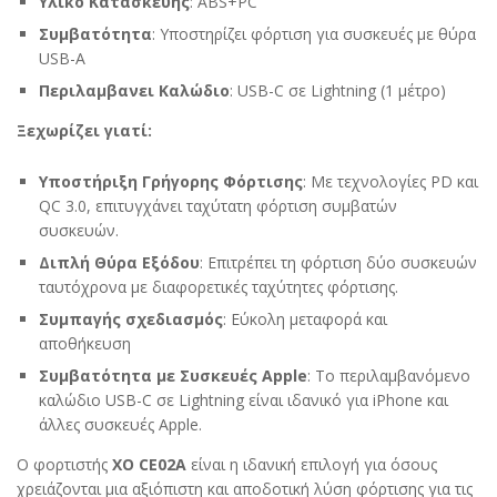
Υλικό Κατασκευής
:
ABS+PC
Συμβατότητα
:
Υποστηρίζει φόρτιση για συσκευές με θύρα
USB-A
Περιλαμβανει Καλώδιο
:
USB-C σε Lightning (1 μέτρο)
Ξεχωρίζει γιατί:
Υποστήριξη Γρήγορης Φόρτισης
:
Με τεχνολογίες PD και
QC 3.0, επιτυγχάνει ταχύτατη φόρτιση συμβατών
συσκευών.
Διπλή Θύρα Εξόδου
:
Επιτρέπει τη φόρτιση δύο συσκευών
ταυτόχρονα με διαφορετικές ταχύτητες φόρτισης.
Συμπαγής σχεδιασμός
:
Εύκολη μεταφορά και
αποθήκευση
Συμβατότητα με Συσκευές Apple
:
Το περιλαμβανόμενο
καλώδιο USB-C σε Lightning είναι ιδανικό για iPhone και
άλλες συσκευές Apple.
Ο φορτιστής
XO CE02A
είναι η ιδανική επιλογή για όσους
χρειάζονται μια αξιόπιστη και αποδοτική λύση φόρτισης για τις