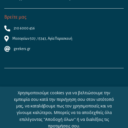
Βρείτε μας
210 6000 456
Μεσογείων 507, 15343, Αγία Παρασκευή
geekers.gr
Χρησιμοποιούμε cookies για να βελτιώσουμε την
εμπειρία σου κατά την περιήγηση σου στον ιστότοπό
Copyright © 2026 - Geekers.gr | Designed by
Geometry
|
Woocommerce
μας, να καταλάβουμε πως τον χρησιμοποιείς και να
Hosting
by
WebHosting|4U
γίνουμε καλύτεροι. Μπορείς να τα αποδεχθείς όλα
επιλέγοντας "Αποδοχή όλων" ή να διαλέξεις τις
προτιμήσεις σου.