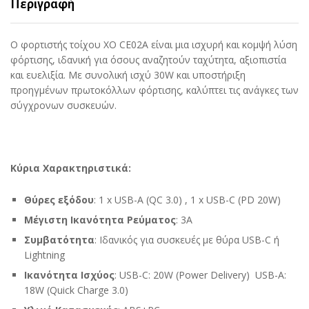
2
Περιγραφή
Θύρες
(USB-
Ο φορτιστής τοίχου XO CE02A είναι μια ισχυρή και κομψή λύση
A
φόρτισης, ιδανική για όσους αναζητούν ταχύτητα, αξιοπιστία
&
και ευελιξία. Με συνολική ισχύ 30W και υποστήριξη
USB-
προηγμένων πρωτοκόλλων φόρτισης, καλύπτει τις ανάγκες των
C)
σύγχρονων συσκευών.
+
Καλώδιο
USB-
C
Κύρια Χαρακτηριστικά:
σε
Lightning
Θύρες εξόδου
: 1 x USB-A (QC 3.0) , 1 x USB-C (PD 20W)
quantity
Μέγιστη Ικανότητα Ρεύματος
: 3A
Συμβατότητα
:
Ιδανικός για συσκευές με θύρα USB-C ή
Lightning
Ικανότητα Ισχύος
: USB-C: 20W (Power Delivery) USB-A:
18W (Quick Charge 3.0)