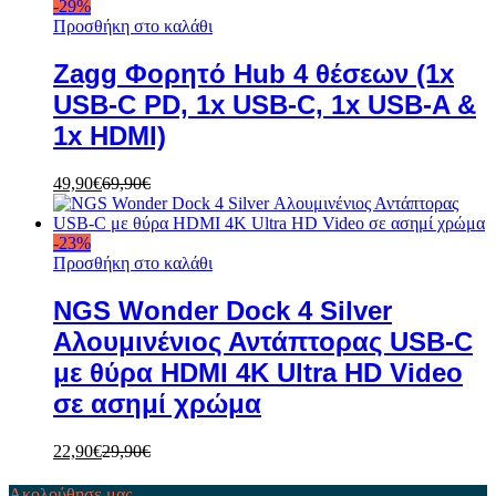
-
29
%
Προσθήκη στο καλάθι
Zagg Φορητό Hub 4 θέσεων (1x
USB-C PD, 1x USB-C, 1x USB-A &
1x HDMI)
49,90
€
69,90
€
-
23
%
Προσθήκη στο καλάθι
NGS Wonder Dock 4 Silver
Αλουμινένιος Αντάπτορας USB-C
με θύρα HDMI 4K Ultra HD Video
σε ασημί χρώμα
22,90
€
29,90
€
Ακολούθησε μας