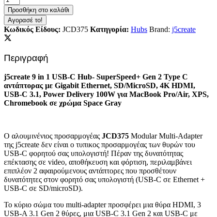
Προσθήκη στο καλάθι
Αγορασέ το!
Κωδικός Είδους:
JCD375
Κατηγορία:
Hubs
Brand:
j5create
Περιγραφή
j5create 9 in 1 USB-C Hub- SuperSpeed+ Gen 2 Type C
αντάπτορας με Gigabit Ethernet, SD/MicroSD, 4K HDMI,
USB-C 3.1, Power Delivery 100W για MacBook Pro/Air, XPS,
Chromebook σε χρώμα Space Gray
Ο αλουμινένιος προσαρμογέας
JCD375
Modular Multi-Adapter
της j5create δεν είναι ο τυπικος προσαρμογέας των θυρών του
USB-C φορητού σας υπολογιστή! Πέραν της δυνατότητας
επέκτασης σε video, αποθήκευση και φόρτιση, περιλαμβάνει
επιπλέον 2 αφαιρούμενους αντάπτορες που προσθέτουν
δυνατότητες στον φορητό σας υπολογιστή (USB-C σε Ethernet +
USB-C σε SD/microSD).
Το κύριο σώμα του multi-adapter προσφέρει μια θύρα HDMI, 3
USB-A 3.1 Gen 2 θύρες, μια USB-C 3.1 Gen 2 και USB-C με