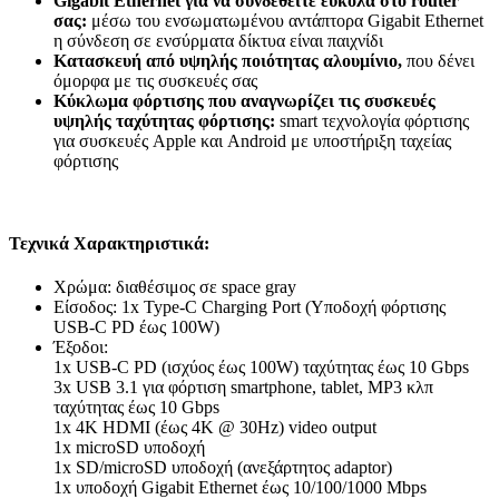
Gigabit Ethernet για να συνδεθείτε εύκολα στο router
σας:
μέσω του ενσωματωμένου αντάπτορα Gigabit Ethernet
η σύνδεση σε ενσύρματα δίκτυα είναι παιχνίδι
Κατασκευή από υψηλής ποιότητας αλουμίνιο,
που δένει
όμορφα με τις συσκευές σας
Κύκλωμα φόρτισης που αναγνωρίζει τις συσκευές
υψηλής ταχύτητας φόρτισης:
smart τεχνολογία φόρτισης
για συσκευές Apple και Android με υποστήριξη ταχείας
φόρτισης
Τεχνικά Χαρακτηριστικά:
Χρώμα: διαθέσιμος σε space gray
Είσοδος: 1x Type-C Charging Port (Υποδοχή φόρτισης
USB-C PD έως 100W)
Έξοδοι:
1x USB-C PD (ισχύος έως 100W) ταχύτητας έως 10 Gbps
3x USB 3.1 για φόρτιση smartphone, tablet, MP3 κλπ
ταχύτητας έως 10 Gbps
1x 4K HDMI (έως 4K @ 30Hz) video output
1x microSD υποδοχή
1x SD/microSD υποδοχή (ανεξάρτητος adaptor)
1x υποδοχή Gigabit Ethernet έως 10/100/1000 Mbps