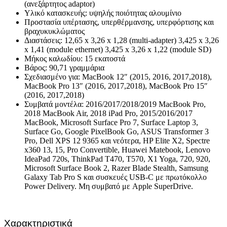
(ανεξάρτητος adaptor)
Υλικό κατασκευής: υψηλής ποιότητας αλουμίνιο
Προστασία υπέρτασης, υπερθέρμανσης, υπερφόρτισης και
βραχυκυκλώματος
Διαστάσεις: 12,65 x 3,26 x 1,28 (multi-adapter) 3,425 x 3,26
x 1,41 (module ethernet) 3,425 x 3,26 x 1,22 (module SD)
Μήκος καλωδίου: 15 εκατοστά
Βάρος: 90,71 γραμμάρια
Σχεδιασμένο για: MacBook 12″ (2015, 2016, 2017,2018),
MacBook Pro 13″ (2016, 2017,2018), MacBook Pro 15″
(2016, 2017,2018)
Συμβατά μοντέλα: 2016/2017/2018/2019 MacBook Pro,
2018 MacBook Air, 2018 iPad Pro, 2015/2016/2017
MacBook, Microsoft Surface Pro 7, Surface Laptop 3,
Surface Go, Google PixelBook Go, ASUS Transformer 3
Pro, Dell XPS 12 9365 και νεότερα, HP Elite X2, Spectre
x360 13, 15, Pro Convertible, Huawei Matebook, Lenovo
IdeaPad 720s, ThinkPad T470, T570, X1 Yoga, 720, 920,
Microsoft Surface Book 2, Razer Blade Stealth, Samsung
Galaxy Tab Pro S και συσκευές USB-C με πρωτόκολλο
Power Delivery. Μη συμβατό με Apple SuperDrive.
Χαρακτηριστικά