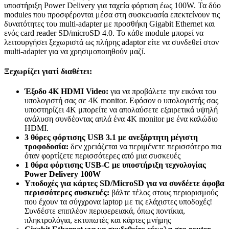
υποστήριξη Power Delivery για ταχεία φόρτιση έως 100W. Τα δύο
modules που προσφέρονται μέσα στη συσκευασία επεκτείνουν τις
δυνατότητες του multi-adapter με προσθήκη Gigabit Ethernet και
ενός card reader SD/microSD 4.0. Το κάθε module μπορεί να
λειτουργήσει ξεχωριστά ως πλήρης adaptor είτε να συνδεθεί στον
multi-adapter για να χρησιμοποιηθούν μαζί.
Ξεχωρίζει γιατί διαθέτει:
Έξοδο 4K HDMI Video:
για να προβάλετε την εικόνα του
υπολογιστή σας σε 4K monitor. Εφόσον ο υπολογιστής σας
υποστηρίζει 4Κ μπορείτε να απολαύσετε εξαιρετικά υψηλή
ανάλυση συνδέοντας απλά ένα 4Κ monitor με ένα καλώδιο
HDMI.
3 θύρες φόρτισης USB 3.1 με ανεξάρτητη μέγιστη
τροφοδοσία:
δεν χρειάζεται να περιμένετε περισσότερο πια
όταν φορτίζετε περισσότερες από μια συσκευές
1 θύρα φόρτισης USB-C με υποστήριξη τεχνολογίας
Power Delivery 100W
Υποδοχές για κάρτες SD/MicroSD για να συνδέετε άφοβα
περισσότερες συσκευές:
βάλτε τέλος στους περιορισμούς
που έχουν τα σύγχρονα laptop με τις ελάχιστες υποδοχές!
Συνδέστε επιπλέον περιφερειακά, όπως ποντίκια,
πληκτρολόγια, εκτυπωτές και κάρτες μνήμης