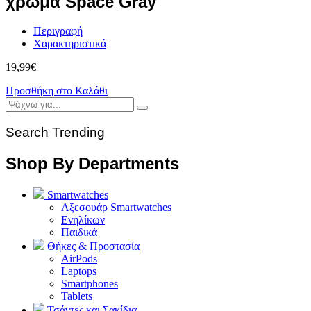
χρώμα Space Gray
Περιγραφή
Χαρακτηριστικά
19,99
€
Προσθήκη στο Καλάθι
Search Trending
Shop By Departments
Smartwatches
Αξεσουάρ Smartwatches
Ενηλίκων
Παιδικά
Θήκες & Προστασία
AirPods
Laptops
Smartphones
Tablets
Τσάντες και Σακίδια