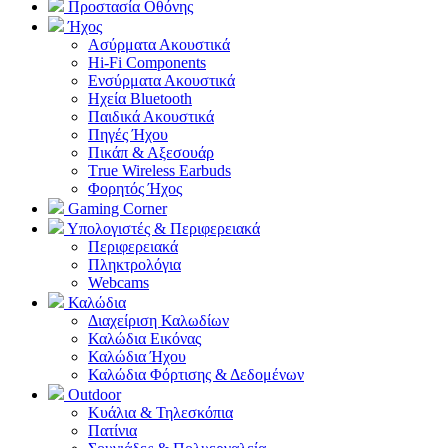
Προστασία Οθόνης
Ήχος
Ασύρματα Ακουστικά
Hi-Fi Components
Ενσύρματα Ακουστικά
Ηχεία Bluetooth
Παιδικά Ακουστικά
Πηγές Ήχου
Πικάπ & Αξεσουάρ
Τrue Wireless Earbuds
Φορητός Ήχος
Gaming Corner
Υπολογιστές & Περιφερειακά
Περιφερειακά
Πληκτρολόγια
Webcams
Καλώδια
Διαχείριση Καλωδίων
Καλώδια Εικόνας
Καλώδια Ήχου
Καλώδια Φόρτισης & Δεδομένων
Outdoor
Κυάλια & Τηλεσκόπια
Πατίνια