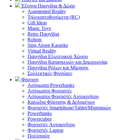
Έξυπνα Παιχνίδια & Δώρα
Augmented Reality
Τηλεκατευθυνόμενα (RC)
Gift Ideas
Magic Toys
Retro Παιχνίδια
Robots
Sing Along Karaoke
Virtual Reality
Παιχνίδια Εξωτερικού Χώρου
Παιχνίδια Κατασκευών και Δημιουργίας
Παιχνίδια Ρόλων και Μίμησης
Συλλεκτικές Φιγούρες
Φόρτιση
Ασύρματα Powerbanks
Aσύρματοι Φορτιστές
Ασύρματοι Φορτιστές Αυτοκινήτου
Καλώδια Φόρτισης & Δεδομένων
Φορτιστές Smartphone/Tablet/Μπαταριών
Powerbanks
Powercubes
Φορτιστές Αυτοκινήτου
Φορτιστές Laptop
Πολύπριζα