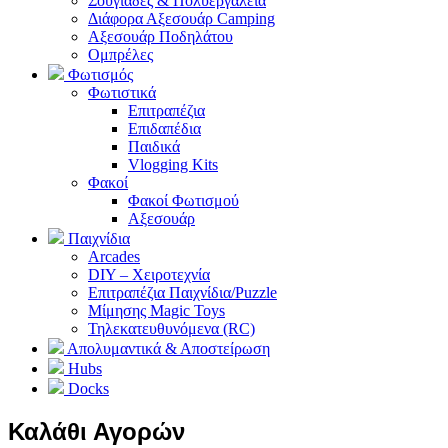
Σουγιάδες & Πολυεργαλεία
Διάφορα Αξεσουάρ Camping
Αξεσουάρ Ποδηλάτου
Ομπρέλες
Φωτισμός
Φωτιστικά
Επιτραπέζια
Επιδαπέδια
Παιδικά
Vlogging Kits
Φακοί
Φακοί Φωτισμού
Αξεσουάρ
Παιχνίδια
Arcades
DIY – Χειροτεχνία
Επιτραπέζια Παιχνίδια/Puzzle
Μίμησης Magic Toys
Τηλεκατευθυνόμενα (RC)
Απολυμαντικά & Αποστείρωση
Hubs
Docks
Καλάθι Αγορών