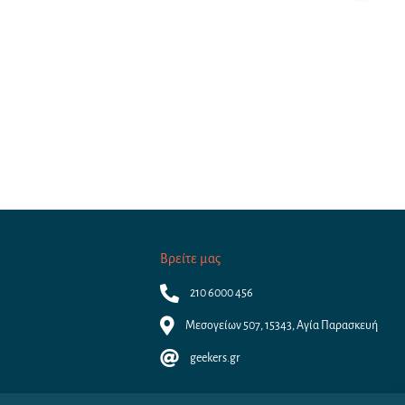
Βρείτε μας
210 6000 456
Μεσογείων 507, 15343, Αγία Παρασκευή
geekers.gr