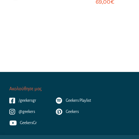
69,00
€
Ακολούθησε μας
/geekersgr
Geekers Playlist
@geekers
Geekers
GeekersGr