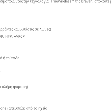
σιμοποιώντας την τεχνολογία TrueWireless™ της Braven, αποκτάτε
ράκτες και βυθίσεις σε λίμνες)
DP, HFP, AVRCP
μό ή τρίποδα
m
πό πλήρη φόρτιση)
phone) απευθείας από το ηχείο