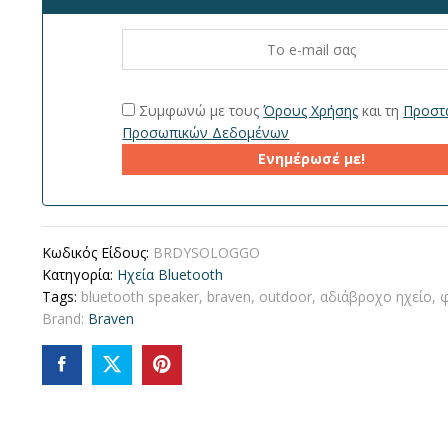
Συμφωνώ με τους
Όρους Χρήσης
και τη
Προστ
Προσωπικών Δεδομένων
Ενημέρωσέ με!
Κωδικός Είδους:
BRDYSOLOGGO
Κατηγορία:
Ηχεία Bluetooth
Tags:
bluetooth speaker
,
braven
,
outdoor
,
αδιάβροχο ηχείο
,
φ
Brand:
Braven