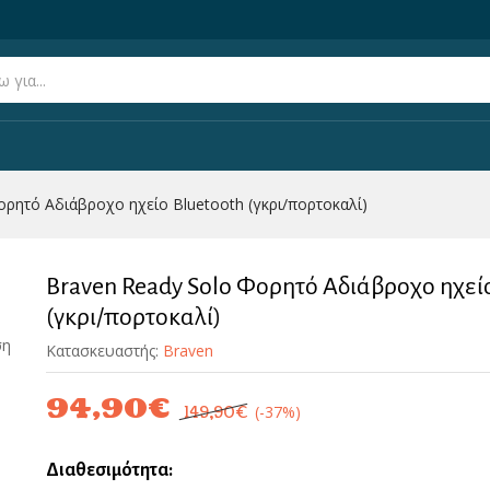
Bluetooth (γκρι/πορτοκαλί)
(0)
ορητό Αδιάβροχο ηχείο Bluetooth (γκρι/πορτοκαλί)
Braven Ready Solo Φορητό Αδιάβροχο ηχεί
(γκρι/πορτοκαλί)
ση
Κατασκευαστής:
Braven
94,90
€
(-37%)
149,90
€
Διαθεσιμότητα: