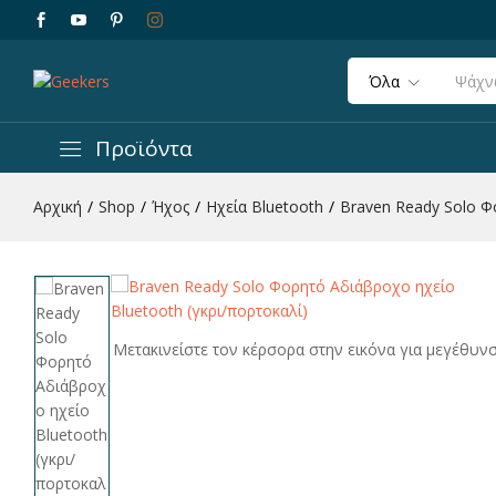
Όλα
Braven Ready Solo Φορητό Αδιάβροχο ηχείο 
Περιγραφή
Χαρακτηριστικά
Αξιολογήσεις 
Προϊόντα
Αρχική
/
Shop
/
Ήχος
/
Ηχεία Bluetooth
/
Braven Ready Solo Φ
Μετακινείστε τον κέρσορα στην εικόνα για μεγέθυν