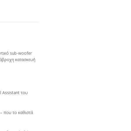
ντικό sub-woofer
διάβροχη κατασκευή
 Assistant του
 – που το καθιστά