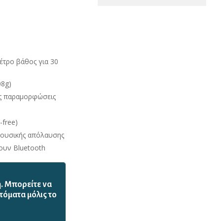
τρο βάθος για 30
08g)
ς παραμορφώσεις
free)
μουσικής απόλαυσης
ουν Bluetooth
ή. Mπορείτε να
τόματα μόλις το