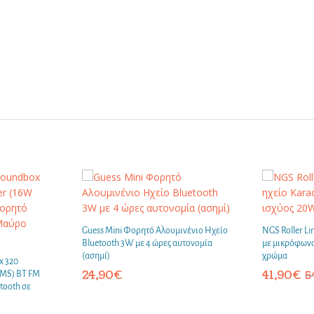
Guess Mini Φορητό Αλουμινένιο Ηχείο
NGS Roller L
Bluetooth 3W με 4 ώρες αυτονομία
με μικρόφωνο
(ασημί)
χρώμα
x 320
24,90
€
41,90
€
RMS) BT FM
5
tooth σε