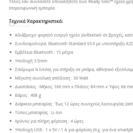
Τέλος εάν συνδέσετε οποιαδήποτε δύο Ready Solo™ ηχεία χρη
στερεοφωνική εμπειρία.
Τεχνικά Χαρακτηριστικά:
Αδιάβροχο φορητό ενεργό ηχείο (ανθεκτικό σε βροχές, καταρ
Συνδεσμολογία: Bluetooth Standard V3.0 με υποστήριξη A2
Εμβέλεια Bluetooth : 15 μέτρα
Υποδοχή 3.5mm
Σπείρωμα ¼ ίντσας για στήριξη σε μπάρα, αθλητικό εξοπλισ
Μέγιστη συνολική απόδοση : 30 Watt
Διαστάσεις : Μήκος: 160 mm x Πλάτος: 84 mm x Ύψος: 66 m
Βάρος : 408 g
Διάρκεια μπαταρίας : Έως 12 ώρες συνεχούς λειτουργίας (α
Τύπος μπαταρίας : Li-Ion
Χρόνος για πλήρη φόρτιση : 4 ώρες
Υποδοχή USB : 1 x 5V / 1 A για φόρτιση (π.χ. για ένα smart