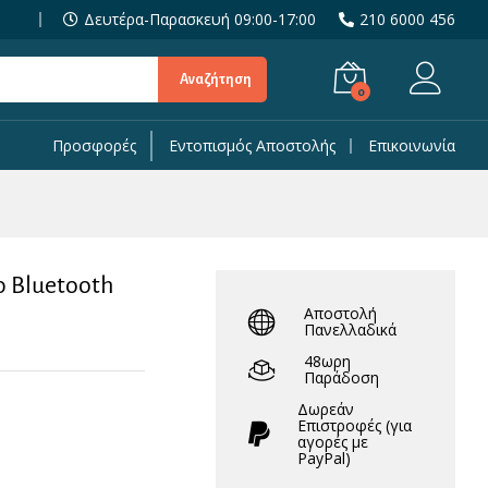
94,90
€
Δευτέρα-Παρασκευή 09:00-17:00
210 6000 456
149,90
€
Αναζήτηση
0
Προσφορές
Εντοπισμός Αποστολής
Επικοινωνία
ο Bluetooth
Αποστολή
Πανελλαδικά
48ωρη
Παράδοση
Δωρεάν
Eπιστροφές (για
αγορές με
PayPal)