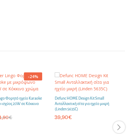
-
24
%
ingo Φορητό ηχείο Karaoke
Defunc HOME Design Kit Small
D
 ισχύος 20W σε Κόκκινο
Ανταλλακτική σίτα για ηχείο μικρή
Α
(Linden 5635C)
(
39,90
€
4,90
€