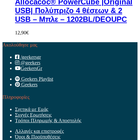
Allocacoc® PowerCube |Original
USB| Πολύπριζο 4 θέσεων & 2
USB – Μπλε – 1202BL/DEOUPC
12,90
€
Ακολούθησε μας
/geekersgr
@geekers
GeekersGr
Geekers Playlist
Geekers
Πληροφορίες
Σχετικά με Εμάς
Συχνές Ερωτήσεις
Τρόποι Πληρωμής & Αποστολής
Αλλαγές και επιστροφές
Όροι & Προϋποθέσεις