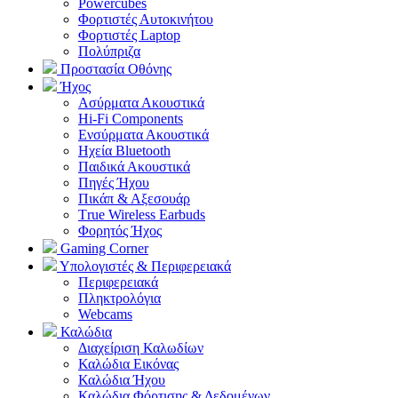
Powercubes
Φορτιστές Αυτοκινήτου
Φορτιστές Laptop
Πολύπριζα
Προστασία Οθόνης
Ήχος
Ασύρματα Ακουστικά
Hi-Fi Components
Ενσύρματα Ακουστικά
Ηχεία Bluetooth
Παιδικά Ακουστικά
Πηγές Ήχου
Πικάπ & Αξεσουάρ
Τrue Wireless Earbuds
Φορητός Ήχος
Gaming Corner
Υπολογιστές & Περιφερειακά
Περιφερειακά
Πληκτρολόγια
Webcams
Καλώδια
Διαχείριση Καλωδίων
Καλώδια Εικόνας
Καλώδια Ήχου
Καλώδια Φόρτισης & Δεδομένων