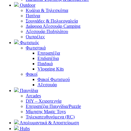
Outdoor
Κυάλια & Τηλεσκόπια
Πατίνια
Σουγιάδες & Πολυεργαλεία
Διάφορα Αξεσουάρ Camping
Αξεσουάρ Ποδηλάτου
Ομπρέλες
Φωτισμός
Φωτιστικά
Επιτραπέζια
Επιδαπέδια
Παιδικά
Vlogging Kits
Φακοί
Φακοί Φωτισμού
Αξεσουάρ
Παιχνίδια
Arcades
DIY – Χειροτεχνία
Επιτραπέζια Παιχνίδια/Puzzle
Μίμησης Magic Toys
Τηλεκατευθυνόμενα (RC)
Απολυμαντικά & Αποστείρωση
Hubs