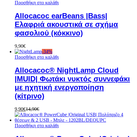
Προσθήκη στο καλάθι
Allocacoc earBeans |Bass|
Ελαφριά ακουστικά σε σχήμα
φασολιού (κόκκινο)
9,90
€
-
34
%
Προσθήκη στο καλάθι
Allocacoc® NightLamp Cloud
|MUID| Φωτάκι νυκτός συννεφάκι
με ηχητική ενεργοποίηση
(κίτρινο)
9,90
€
14,90
€
Προσθήκη στο καλάθι