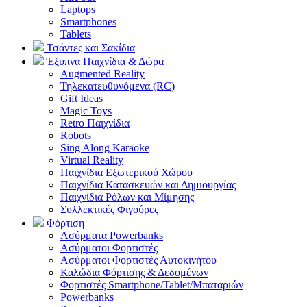
Laptops
Smartphones
Tablets
Τσάντες και Σακίδια
Έξυπνα Παιχνίδια & Δώρα
Augmented Reality
Τηλεκατευθυνόμενα (RC)
Gift Ideas
Magic Toys
Retro Παιχνίδια
Robots
Sing Along Karaoke
Virtual Reality
Παιχνίδια Εξωτερικού Χώρου
Παιχνίδια Κατασκευών και Δημιουργίας
Παιχνίδια Ρόλων και Μίμησης
Συλλεκτικές Φιγούρες
Φόρτιση
Ασύρματα Powerbanks
Aσύρματοι Φορτιστές
Ασύρματοι Φορτιστές Αυτοκινήτου
Καλώδια Φόρτισης & Δεδομένων
Φορτιστές Smartphone/Tablet/Μπαταριών
Powerbanks