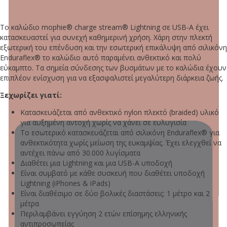
Το καλώδιο mophie® charge stream® Lightning σε USB-A έχει
κατασκευαστεί για συνεχή καθημερινή χρήση. Χάρη στην πλεκτή
εξωτερική του επένδυση και την εσωτερική επικάλυψη από σιλικόνη
Enduraflex® το καλώδιο αυτό παραμένει ανθεκτικό και πολύ
εύκαμπτο. Τα σημεία σύνδεσης των βυσμάτων με το καλώδια έχουν
επιπλέον ενίσχυση για να εξασφαλιστεί μεγαλύτερη διάρκεια ζωής.
Ξεχωρίζει γιατί:
Κατασκευάζεται από ανθεκτικό nylon πλεκτό (braided) υλικό
για αυξημένη αντοχή χωρίς να χάνει σε ευλυγισία
Το εσωτερικό κατασκευάζεται από σιλικόνη Enduraflex® για
ανθεκτικότητα χωρίς μείωση της ευκαμψίας. Έχει ελεγχθεί να
αντέχει πάνω από 30.000 λυγίσματα
Διαθέτει μια Lightning και μια USB-A υποδοχή
Είναι συμβατό με κάθε συσκευή που διαθέτει υποδοχή
Lightning (iPhones & iPads)
Είναι διαθέσιμο σε δύο βολικές διαστάσεις: 1 μέτρο και 2
μέτρα
Περιλαμβάνει εγγύηση 2 ετών επίσημης ελληνικής
αντιπροσωπείας