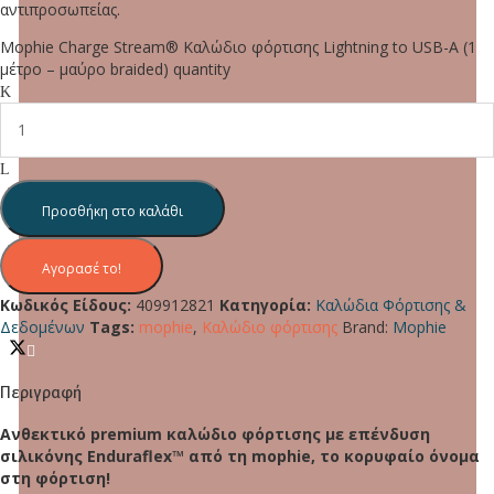
αντιπροσωπείας.
Mophie Charge Stream® Καλώδιο φόρτισης Lightning to USB-A (1
μέτρο – μαύρο braided) quantity
Προσθήκη στο καλάθι
Αγορασέ το!
Κωδικός Είδους:
409912821
Κατηγορία:
Καλώδια Φόρτισης &
Δεδομένων
Tags:
mophie
,
Καλώδιο φόρτισης
Brand:
Mophie
Περιγραφή
Ανθεκτικό premium καλώδιο φόρτισης με επένδυση
σιλικόνης Enduraflex™ από τη mophie, το κορυφαίο όνομα
στη φόρτιση!