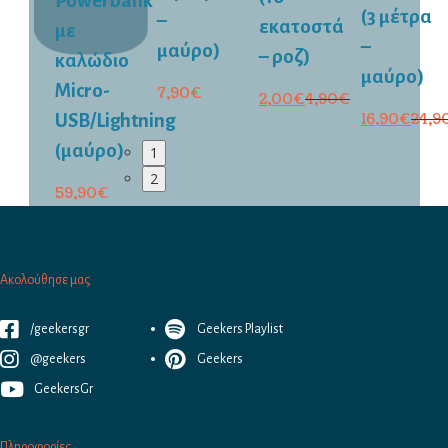
Powerbank
(3 μέτρα
–
εκατοστά
με
–
μαύρο)
– ροζ)
καλώδιο
μαύρο)
Micro-
7,90
€
2,00
€
4,90
€
USB/Lightning
16,90
€
24,9
(μαύρο)
1
2
59,90
€
Ακολούθησε μας
/geekersgr
Geekers Playlist
@geekers
Geekers
GeekersGr
Πληροφορίες