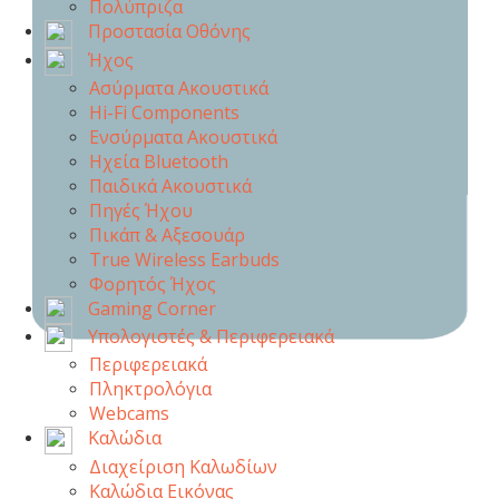
Πολύπριζα
Προστασία Οθόνης
Ήχος
Ασύρματα Ακουστικά
Hi-Fi Components
Ενσύρματα Ακουστικά
Ηχεία Bluetooth
Παιδικά Ακουστικά
Πηγές Ήχου
Πικάπ & Αξεσουάρ
Τrue Wireless Earbuds
Φορητός Ήχος
Gaming Corner
Υπολογιστές & Περιφερειακά
Περιφερειακά
Πληκτρολόγια
Webcams
Καλώδια
Διαχείριση Καλωδίων
Καλώδια Εικόνας