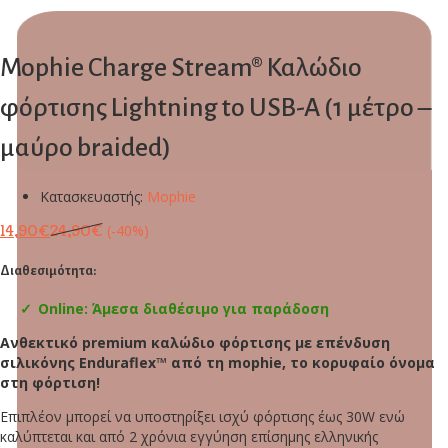
Mophie Charge Stream® Καλώδιο
φόρτισης Lightning to USB-A (1 μέτρο –
μαύρο braided)
Κατασκευαστής:
Mophie
(-40%)
14,90
€
24,90
€
Διαθεσιμότητα:
Online: Άμεσα διαθέσιμο για παράδοση
Ανθεκτικό premium καλώδιο φόρτισης με επένδυση
σιλικόνης Enduraflex™ από τη mophie, το κορυφαίο όνομα
στη φόρτιση!
Επιπλέον μπορεί να υποστηρίξει ισχύ φόρτισης έως 30W ενώ
καλύπτεται και από 2 χρόνια εγγύηση επίσημης ελληνικής