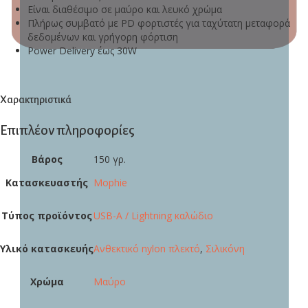
Είναι διαθέσιμο σε μαύρο και λευκό χρώμα
Πλήρως συμβατό με PD φορτιστές για ταχύτατη μεταφορά
δεδομένων και γρήγορη φόρτιση
Power Delivery έως 30W
Χαρακτηριστικά
Επιπλέον πληροφορίες
Βάρος
150 γρ.
Κατασκευαστής
Mophie
Τύπος προϊόντος
USB-A / Lightning καλώδιο
Υλικό κατασκευής
Ανθεκτικό nylon πλεκτό
,
Σιλικόνη
Χρώμα
Μαύρο