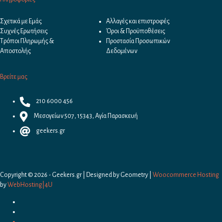
Σχετικά με Εμάς
Αλλαγές και επιστροφές
Συχνές Ερωτήσεις
Όροι & Προϋποθέσεις
Τρόποι Πληρωμής &
Προστασία Προσωπικών
Αποστολής
Δεδομένων
Βρείτε μας
210 6000 456
Μεσογείων 507, 15343, Αγία Παρασκευή
geekers.gr
Copyright © 2026 - Geekers.gr | Designed by
Geometry
|
Woocommerce Hosting
by
WebHosting|4U