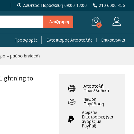
19,90
€
Προσθήκη στο Καλάθι
Δευτέρα-Παρασκευή 09:00-17:00
210 6000 456
29,90
€
Αναζήτηση
0
Προσφορές
Εντοπισμός Αποστολής
Επικοινωνία
ρο – μαύρο braided)
ightning to
Αποστολή
Πανελλαδικά
48ωρη
Παράδοση
Δωρεάν
Eπιστροφές (για
αγορές με
PayPal)