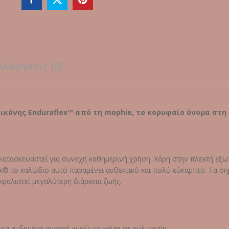
braided)
quantity
ολογήσεις (0)
κόνης Enduraflex™ από τη mophie, το κορυφαίο όνομα στη
κατασκευαστεί για συνεχή καθημερινή χρήση. Χάρη στην πλεκτή εξω
ex® το καλώδιο αυτό παραμένει ανθεκτικό και πολύ εύκαμπτο. Τα σ
φαλιστεί μεγαλύτερη διάρκεια ζωής.
 για αυξημένη αντοχή χωρίς να χάνει σε ευλυγισία