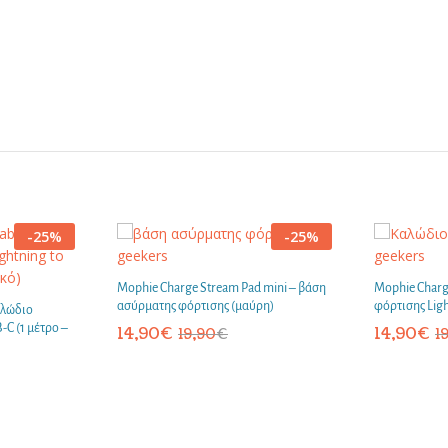
-
25
%
-
25
%
Mophie Charge Stream Pad mini – βάση
Mophie Charg
ασύρματης φόρτισης (μαύρη)
φόρτισης Ligh
αλώδιο
-C (1 μέτρο –
14,90
€
14,90
€
19,90
€
1