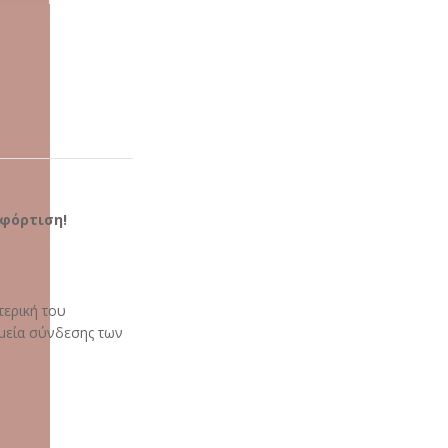
 φόρτιση!
τερική του
ημεία σύνδεσης των