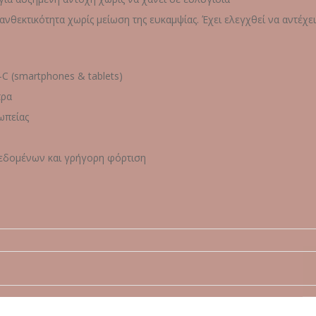
ανθεκτικότητα χωρίς μείωση της ευκαμψίας. Έχει ελεγχθεί να αντέχε
C (smartphones & tablets)
τρα
ωπείας
δεδομένων και γρήγορη φόρτιση