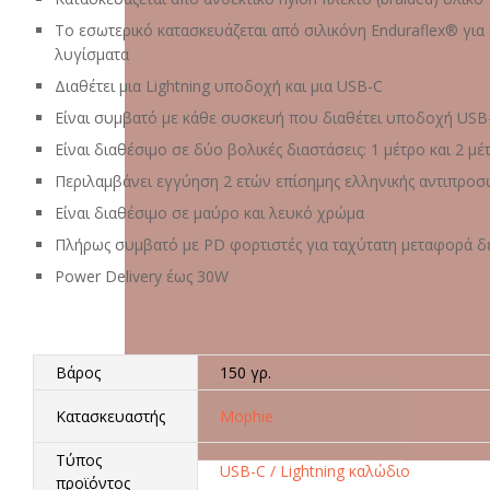
Το εσωτερικό κατασκευάζεται από σιλικόνη Enduraflex® για 
λυγίσματα
Διαθέτει μια Lightning υποδοχή και μια USB-C
Είναι συμβατό με κάθε συσκευή που διαθέτει υποδοχή USB-
Είναι διαθέσιμο σε δύο βολικές διαστάσεις: 1 μέτρο και 2 μέ
Περιλαμβάνει εγγύηση 2 ετών επίσημης ελληνικής αντιπροσ
Είναι διαθέσιμο σε μαύρο και λευκό χρώμα
Πλήρως συμβατό με PD φορτιστές για ταχύτατη μεταφορά 
Power Delivery έως 30W
Βάρος
150 γρ.
Κατασκευαστής
Mophie
Τύπος
USB-C / Lightning καλώδιο
προϊόντος