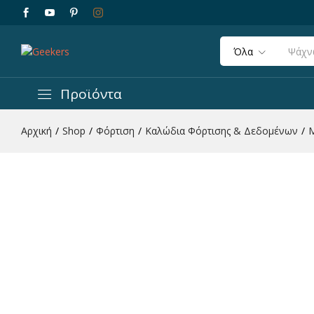
Όλα
Mophie Charge Stream® Καλώδιο φόρτισης Li
Περιγραφή
Χαρακτηριστικά
Αξιολογήσεις 
Προϊόντα
Αρχική
/
Shop
/
Φόρτιση
/
Καλώδια Φόρτισης & Δεδομένων
/
M