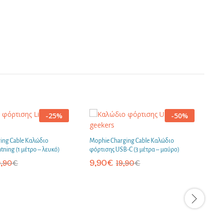
-
25
%
-
50
%
ing Cable Καλώδιο
Mophie Charging Cable Καλώδιο
tning (1 μέτρο – λευκό)
φόρτισης USB-C (3 μέτρα – μαύρο)
M
φ
9,90
€
9,90
€
19,90
€
λ