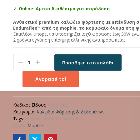
Online: Άμεσα διαθέσιμο για παράδοση
Ανθεκτικό premium καλώδιο φόρτισης με επένδυση σ
Enduraflex™ από τη mophie, το κορυφαίο όνομα στη φ
Επιπλέον μπορεί να υποστηρίξει ισχύ φόρτισης έως 30W ενώ 
2 χρόνια εγγύηση επίσημης ελληνικής αντιπροσωπείας.
Mophie
Προσθήκη στο καλάθι
Charge
Stream®
Καλώδιο
Αγορασέ το!
φόρτισης
Lightning
to
Κωδικός Είδους:
409912831
USB-
Κατηγορία:
Καλώδια Φόρτισης & Δεδομένων
C
Tags:
mophie
,
Καλώδιο φόρτισης
(1
Brand:
Mophie
μέτρο
–
μαύρο