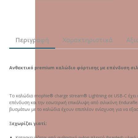
Περιγραφή
Χαρακτηριστικά
Αξι
Ανθεκτικό premium καλώδιο φόρτισης με επένδυση σιλι
Το καλώδιο mophie® charge stream® Lightning σε USB-C έχει 
επένδυση και την εσωτερική επικάλυψη από σιλικόνη Endurafl
βυσμάτων με το καλώδια έχουν επιπλέον ενίσχυση για να εξασ
Ξεχωρίζει γιατί:
Κατασκευάζεται από ανθεκτικό nylon πλεκτό (braided) υλικό