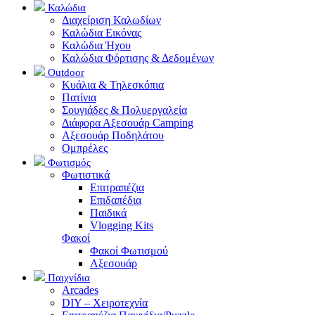
Καλώδια
Διαχείριση Καλωδίων
Καλώδια Εικόνας
Καλώδια Ήχου
Καλώδια Φόρτισης & Δεδομένων
Outdoor
Κυάλια & Τηλεσκόπια
Πατίνια
Σουγιάδες & Πολυεργαλεία
Διάφορα Αξεσουάρ Camping
Αξεσουάρ Ποδηλάτου
Ομπρέλες
Φωτισμός
Φωτιστικά
Επιτραπέζια
Επιδαπέδια
Παιδικά
Vlogging Kits
Φακοί
Φακοί Φωτισμού
Αξεσουάρ
Παιχνίδια
Arcades
DIY – Χειροτεχνία