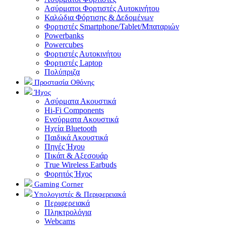
Ασύρματοι Φορτιστές Αυτοκινήτου
Καλώδια Φόρτισης & Δεδομένων
Φορτιστές Smartphone/Tablet/Μπαταριών
Powerbanks
Powercubes
Φορτιστές Αυτοκινήτου
Φορτιστές Laptop
Πολύπριζα
Προστασία Οθόνης
Ήχος
Ασύρματα Ακουστικά
Hi-Fi Components
Ενσύρματα Ακουστικά
Ηχεία Bluetooth
Παιδικά Ακουστικά
Πηγές Ήχου
Πικάπ & Αξεσουάρ
Τrue Wireless Earbuds
Φορητός Ήχος
Gaming Corner
Υπολογιστές & Περιφερειακά
Περιφερειακά
Πληκτρολόγια
Webcams