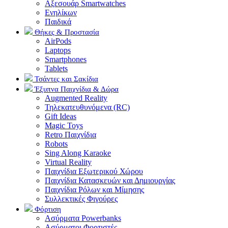
Αξεσουάρ Smartwatches
Ενηλίκων
Παιδικά
Θήκες & Προστασία
AirPods
Laptops
Smartphones
Tablets
Τσάντες και Σακίδια
Έξυπνα Παιχνίδια & Δώρα
Augmented Reality
Τηλεκατευθυνόμενα (RC)
Gift Ideas
Magic Toys
Retro Παιχνίδια
Robots
Sing Along Karaoke
Virtual Reality
Παιχνίδια Εξωτερικού Χώρου
Παιχνίδια Κατασκευών και Δημιουργίας
Παιχνίδια Ρόλων και Μίμησης
Συλλεκτικές Φιγούρες
Φόρτιση
Ασύρματα Powerbanks
Aσύρματοι Φορτιστές