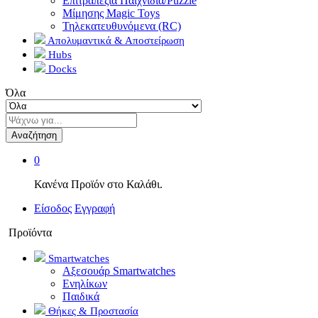
Επιτραπέζια Παιχνίδια/Puzzle
Μίμησης Magic Toys
Τηλεκατευθυνόμενα (RC)
Απολυμαντικά & Αποστείρωση
Hubs
Docks
Όλα
Αναζήτηση
0
Κανένα Προϊόν στο Καλάθι.
Είσοδος
Εγγραφή
Προϊόντα
Smartwatches
Αξεσουάρ Smartwatches
Ενηλίκων
Παιδικά
Θήκες & Προστασία